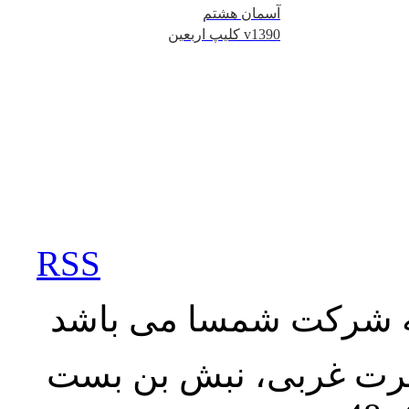
آسمان هشتم
کلیپ اربعین v1390
RSS
به شرکت شمسا می باشد
نصرت غربی، نبش بن بست