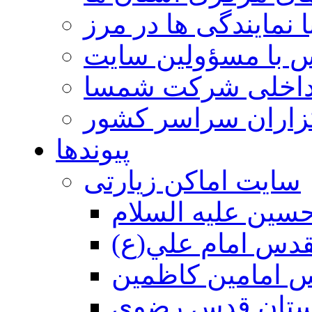
 نمایندگی ها در مرز
 با مسؤولین سایت
داخلی شرکت شمسا
گزاران سراسر کشور
پیوندها
سایت اماکن زیارتی
سين عليه السلام
قدس امام علي(ع)
 امامين كاظمين
ستان قدس رضوي