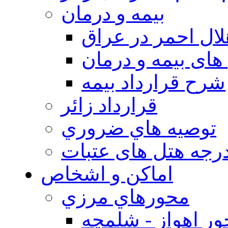
بيمه و درمان
ال احمر در عراق
های بیمه و درمان
شرح قرارداد بیمه
قرارداد زائر
توصيه هاي ضروري
درجه هتل های عتبات
اماکن و اشخاص
محورهاي مرزي
ر اهواز - شلمچه