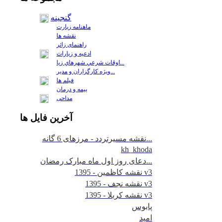
گنجینه
ماهنامه زیارت
نقشه ها
راهنمای زائر
ادعیه و زیارات
اوقات شرعي شهرهاي زيا...
ويژه كارگزاران و مدير...
فيلم ها
بیمه و درمان
مداحی
آخرين
فايل ها
نقشه مسیرتردد - مرزهای 6 گانه...
kh_khoda
دعای روز اول ماه مبارک رمضان...
نقشه کاظمین - 1395 v3
نقشه نجف - 1395 v3
نقشه کربلا - 1395 v3
پابوس
امید