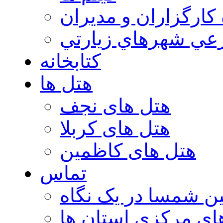
 كارگزاران و مديران
عي شهرهاي زيارتي
کتابخانه
هتل ها
هتل های نجف
هتل های کربلا
هتل های کاظمین
تماس
ن شمسا در یک نگاه
ای مرکزی استان ها