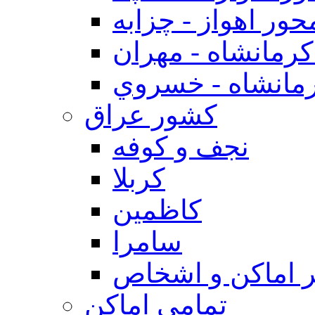
حور اهواز - چزابه
رمانشاه - مهران
مانشاه - خسروي
كشور عراق
نجف و كوفه
كربلا
كاظمين
سامرا
 اماكن و اشخاص
تمامی اماکن