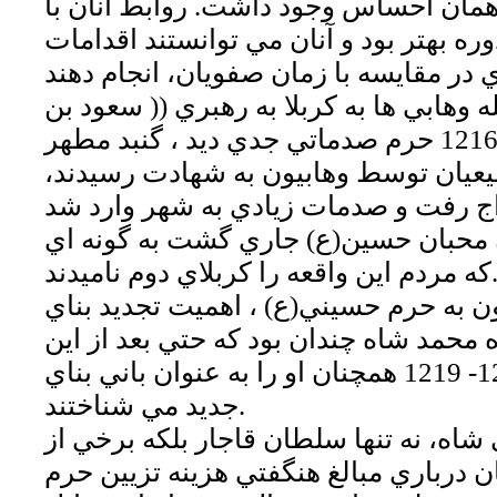
 همان احساس وجود داشت. روابط آنان با
وره بهتر بود و آنان مي توانستند اقدامات
 وهابي ها به كربلا به رهبري (( سعود بن
عبدالعزيز)) در سال 1216 حرم صدماتي جدي ديد ، گنبد مطهر
يعيان توسط وهابيون به شهادت رسيدند،
راج رفت و صدمات زيادي به شهر وارد شد
ن محبان حسين(ع) جاري گشت به گونه اي
 اين واقعه را كربلاي دوم ناميدند.
ن به حرم حسيني(ع) ، اهميت تجديد بناي
 محمد شاه چندان بود كه حتي بعد از اين
خرابي، در سال 1217- 1219 همچنان او را به عنوان باني بناي
جديد مي شناختند.
شاه، نه تنها سلطان قاجار بلكه برخي از
ان درباري مبالغ هنگفتي هزينه تزيين حرم