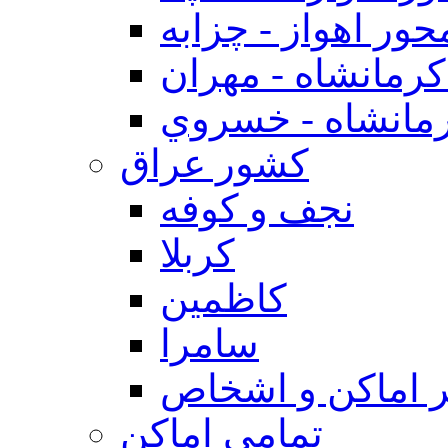
حور اهواز - چزابه
رمانشاه - مهران
مانشاه - خسروي
كشور عراق
نجف و كوفه
كربلا
كاظمين
سامرا
 اماكن و اشخاص
تمامی اماکن