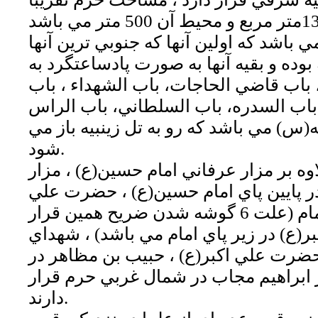
ي 10 درب مي باشد كه اولين آنها كه جنوبي ترين آنها
بوده و بقيه آنها به صورت پادساعتگرد به
، باب قاضي الحاجات، باب الشهداء ، باب
 باب السدره، باب السلطاني، باب الراس
ه(س) مي باشد كه رو به تل زينبيه باز مي
شود.
وه بر مزار عرفاني امام حسين(ع) ، مزار
 پايين پاي امام حسين(ع) ، حضرت علي
اصغر (ع) در آغوش امام (علت 6 گوشه شدن ضريح همين قرار
ر(ع) در زير پاي امام مي باشد) ، شهداي
ي حضرت علي اكبر(ع) ، حبيب بن مظاهر در
 ابراهيم مجاب در شمال غربي حرم قرار
دارند.