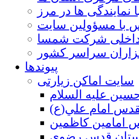
 نمایندگی ها در مرز
 با مسؤولین سایت
داخلی شرکت شمسا
گزاران سراسر کشور
پیوندها
سایت اماکن زیارتی
سين عليه السلام
قدس امام علي(ع)
 امامين كاظمين
ستان قدس رضوي