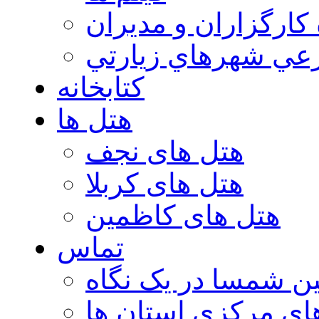
 كارگزاران و مديران
عي شهرهاي زيارتي
کتابخانه
هتل ها
هتل های نجف
هتل های کربلا
هتل های کاظمین
تماس
ن شمسا در یک نگاه
ای مرکزی استان ها