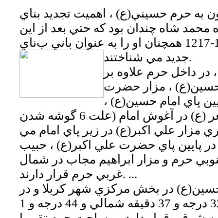
ن به حرم حسيني(ع) ، اهميت تجديد بناي
 محمد شاه چندان بود كه حتي بعد از اين
ناي
جديد مي شناختند.
در داخل حرم علاوه بر
حسين(ع) ، مزار حضرت
يين پاي امام حسين(ع) ،
حضرت علي اصغر (ع) در آغوش امام (علت 6 گوشه شدن
 مزار علي اكبر(ع) در زير پاي امام مي
 در پايين پاي حضرت علي اكبر(ع) ، حبيب
وبي حرم و مزار ابراهيم مجاب در شمال
غربي حرم قرار دارند. ...
سين(ع) در بخش مركزي شهر كربلا و در
موقعيت جغرافيايي 32 درجه و 37 دقيقه شمالي و 44 درجه و 1
ه و 56 ثانيه شرقي قرار دارد ، مساحت حرم تقريبا