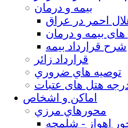
بيمه و درمان
ال احمر در عراق
های بیمه و درمان
شرح قرارداد بیمه
قرارداد زائر
توصيه هاي ضروري
درجه هتل های عتبات
اماکن و اشخاص
محورهاي مرزي
ر اهواز - شلمچه