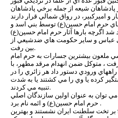
ين قبور عده اي از علما در نزديكي قبور
 پادشاهان شيعه از جمله برخي پادشاهان
 هاي حرم امام حسين(ع) توسط بني اسد و
شد اگرچه بارها آثار حرم امام حسين(ع)
ي عباس و ساير حكومت هاي ضدشيعي از
بين رفت.
ي ملعون بيشترين جسارات به حرم امام
 ، متوكل ضمن انهدام مرقد مطهر، با
راههاي ورودي دستور داد هر زائري را در
ستگير كرده يا وي را مي كشتند يا به شدت
تنبيه مي كردند.
 مي توان به عنوان اولين سازندگان اصلي
حرم امام حسين(ع) و ائمه نام برد .
صفويان در سال 907 بر تخت سلطنت ايران نشستند و بهترين