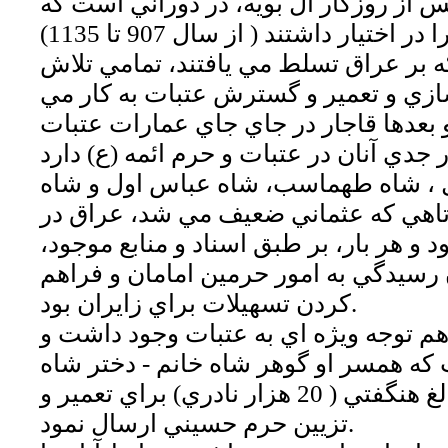
س از روزگار آل بويه، در دوراني است كه
صفويان قدرت را در اختيار داشتند ( از سال 907 تا 1135)
 بر عراق تسلط مي يافتند، تمامي تلاش
سازي و تعمير و گسترش عتبات به كار مي
و بعدها قاجار در جاي جاي عمارات عتبات
ل ، شاه طهماسب، شاه عباس اول و شاه
اهي كه عثماني ضعيف مي شد، عراق در
 و هر بار، بر طبق اسناد و منابع موجود،
 رسيدگي به امور حرمين امامان و فراهم
كردن تسهيلات براي زايران بود.
هم توجه ويژه اي به عتبات وجود داشت و
كه همسر او گوهر شاه خانم - دختر شاه
سلطان حسين - مبالغ هنگفتي ( 20 هزار نادري) براي تعمير و
تزيين حرم حسيني ارسال نمود.