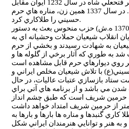
حسيني كردند. همسر فتحعلي شاه در سال 1232 ايوان مقابل
قبر را طلاكاري كرد. در سال 1337 همين زن، مناره هاي حرم
حسيني را طلاكاري كرد.
در سال 1991 ميلادي ( 1370 ه.ش) حزب منحوس بعث به دستور
ان انقلاب شيعيان حملات وحشيانه اي به
عيان به شهادت رسيدند و بخشي از حرم
شد به طوري كه آثار برخي از گلوله ها و
يني(ع) با تلاش شيعيان مخلص ايراني و
مت ستاد بازسازي عتبات عاليات، در حال
دن مي باشد و از برنامه هاي آتي براي
حرمين شريف است كه طبق چشم انداز
كاري گنبدها و مناره ها بارها و بارها به
 به هنر و توانايي هنرمندان ايراني شكل