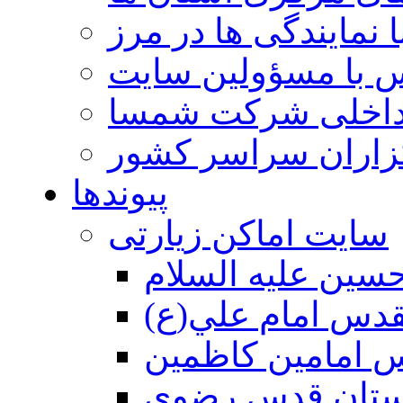
 نمایندگی ها در مرز
 با مسؤولین سایت
داخلی شرکت شمسا
گزاران سراسر کشور
پیوندها
سایت اماکن زیارتی
سين عليه السلام
قدس امام علي(ع)
 امامين كاظمين
ستان قدس رضوي