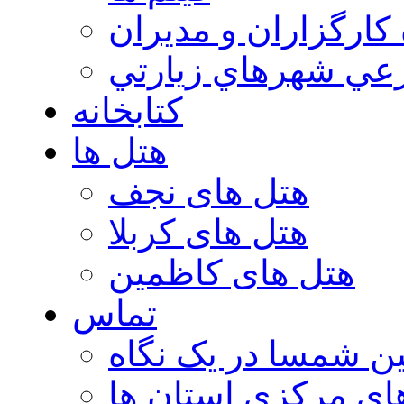
 كارگزاران و مديران
عي شهرهاي زيارتي
کتابخانه
هتل ها
هتل های نجف
هتل های کربلا
هتل های کاظمین
تماس
ن شمسا در یک نگاه
ای مرکزی استان ها