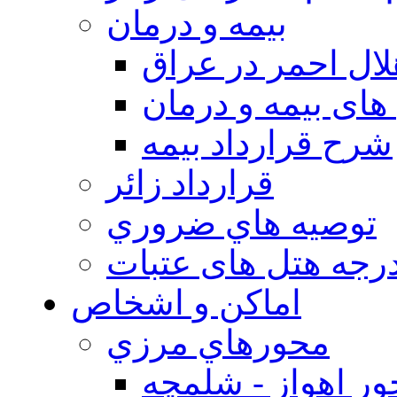
بيمه و درمان
ال احمر در عراق
های بیمه و درمان
شرح قرارداد بیمه
قرارداد زائر
توصيه هاي ضروري
درجه هتل های عتبات
اماکن و اشخاص
محورهاي مرزي
ر اهواز - شلمچه