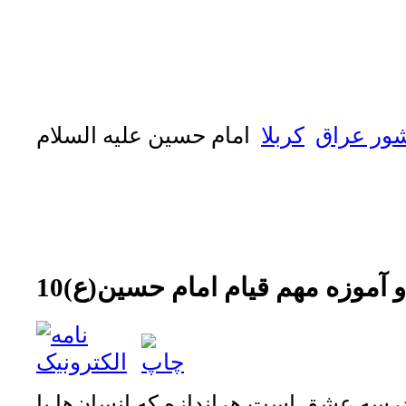
ور عراق
كربلا
امام حسين عليه السلام
و آموزه مهم قیام امام حسین(ع)
سه عشق است هراندازه که انسان‌ها با