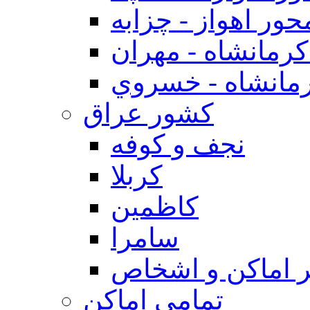
حور اهواز - چزابه
رمانشاه - مهران
مانشاه - خسروي
كشور عراق
نجف و كوفه
كربلا
كاظمين
سامرا
 اماكن و اشخاص
تمامی اماکن