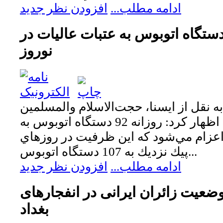
ادامه مطلب...
افزودن نظر جدید
عزام روزانه 107دستگاه اتوبوس به عتبات عاليات در
نوروز
 نقل از ايسنا، حجت‌الاسلام والمسلمين
مهدي شهسواري، اظهار كرد: روزانه 92 دستگاه اتوبوس به
اعزام مي‌شود كه اين ظرفيت در روزهاي
پيك نزديك به 107 دستگاه اتوبوس...
ادامه مطلب...
افزودن نظر جدید
وضعیت زائران ایرانی در انفجارهای
بغداد