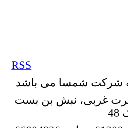
RSS
به شرکت شمسا می باشد
نصرت غربی، نبش بن بست
48