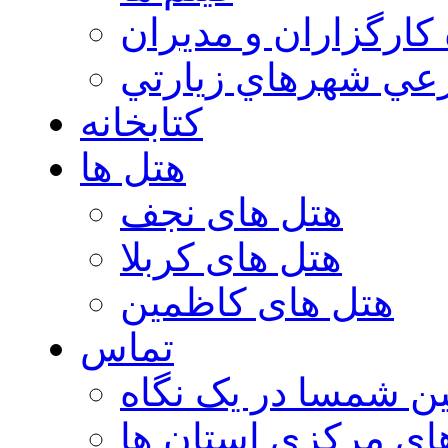
 كارگزاران و مديران
عي شهرهاي زيارتي
کتابخانه
هتل ها
هتل های نجف
هتل های کربلا
هتل های کاظمین
تماس
ن شمسا در یک نگاه
ای مرکزی استان ها