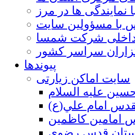
 نمایندگی ها در مرز
 با مسؤولین سایت
داخلی شرکت شمسا
گزاران سراسر کشور
پیوندها
سایت اماکن زیارتی
سين عليه السلام
قدس امام علي(ع)
 امامين كاظمين
ستان قدس رضوي