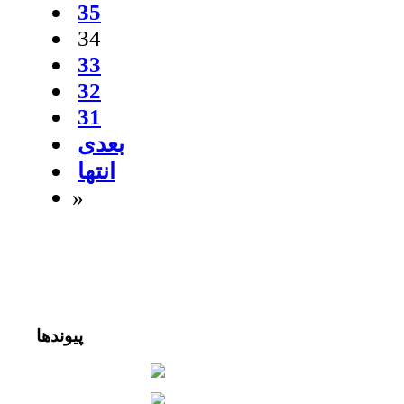
35
34
33
32
31
بعدی
انتها
»
پیوندها