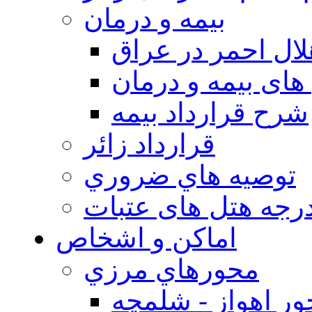
بيمه و درمان
ال احمر در عراق
های بیمه و درمان
شرح قرارداد بیمه
قرارداد زائر
توصيه هاي ضروري
درجه هتل های عتبات
اماکن و اشخاص
محورهاي مرزي
ر اهواز - شلمچه