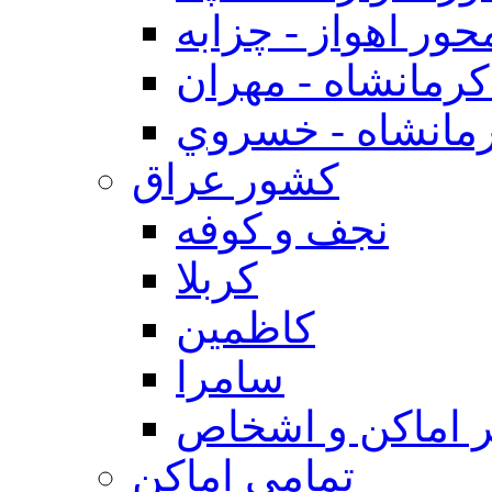
حور اهواز - چزابه
رمانشاه - مهران
مانشاه - خسروي
كشور عراق
نجف و كوفه
كربلا
كاظمين
سامرا
 اماكن و اشخاص
تمامی اماکن