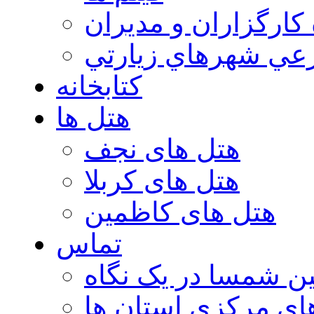
 كارگزاران و مديران
عي شهرهاي زيارتي
کتابخانه
هتل ها
هتل های نجف
هتل های کربلا
هتل های کاظمین
تماس
ن شمسا در یک نگاه
ای مرکزی استان ها