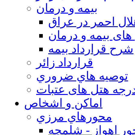
بيمه و درمان
ال احمر در عراق
های بیمه و درمان
شرح قرارداد بیمه
قرارداد زائر
توصيه هاي ضروري
درجه هتل های عتبات
اماکن و اشخاص
محورهاي مرزي
ر اهواز - شلمچه