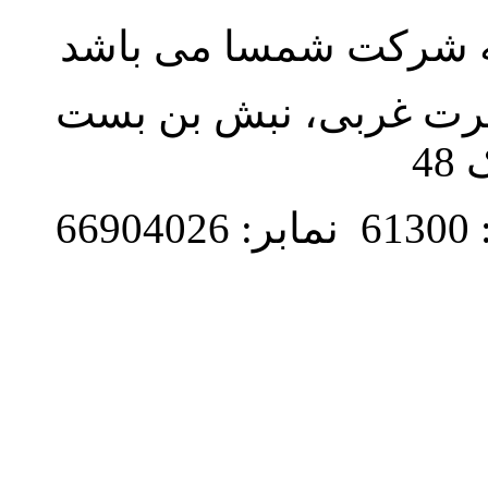
به شرکت شمسا می باشد
نصرت غربی، نبش بن بست
48