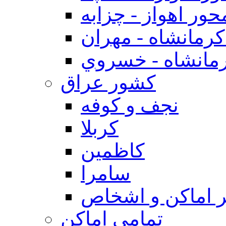
حور اهواز - چزابه
رمانشاه - مهران
مانشاه - خسروي
كشور عراق
نجف و كوفه
كربلا
كاظمين
سامرا
 اماكن و اشخاص
تمامی اماکن