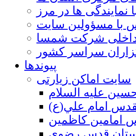
 نمایندگی ها در مرز
 با مسؤولین سایت
داخلی شرکت شمسا
گزاران سراسر کشور
پیوندها
سایت اماکن زیارتی
سين عليه السلام
قدس امام علي(ع)
 امامين كاظمين
ستان قدس رضوي