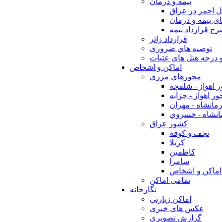
بيمه و درمان
ل احمر در عراق
ی بیمه و درمان
ح قرارداد بیمه
قرارداد زائر
توصيه هاي ضروري
 درجه هتل های عتبات
اماکن و اشخاص
محورهاي مرزي
 اهواز - شلمچه
ر اهواز - چزابه
مانشاه - مهران
انشاه - خسروي
كشور عراق
نجف و كوفه
كربلا
كاظمين
سامرا
اماكن و اشخاص
تمامی اماکن
نگارخانه
اماکن زیارتی
عکس های خبری
گزارش تصویری