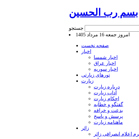
بسم رب الحسین
جستجو
امروز جمعه 16 مرداد 1405
صفحه نخست
اخبار
اخبار شمسا
اخبار عراق
اخبار سوریه
تورهای زیارتی
زیارت
درباره زیارت
آداب زیارت
احکام زیارت
گفتگو و خطابه
بدعت و خرافه
پرسش و پاسخ
ماهنامه زیارت
زائر
م اعلام انصرافی زائر