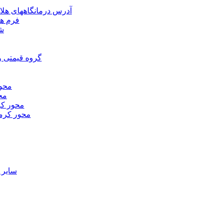
آدرس درمانگاههای هلا
فرم ها
شر
گروه قیمتی و
محور
محو
محور كر
محور كرم
ساير 