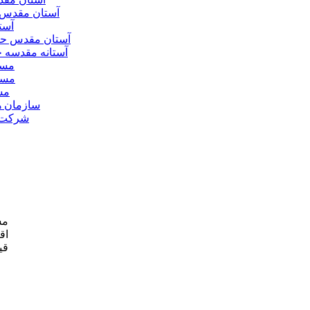
آستان مقدس 
آست
آستان مقدس ح
آستانه مقدسه
مسج
مسج
مس
سازمان ه
شرکت ه
مش
اق
قی