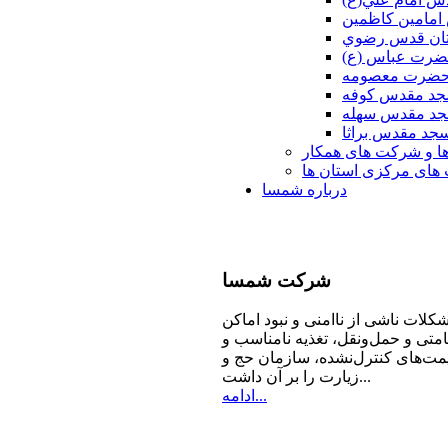
امامين كاظمين
ان قدس رضوي
ضرت عباس (ع)
 حضرت معصومه
د مقدس كوفه
د مقدس سهله
جد مقدس براثا
ا و شرکت های همکار
ای مرکزی استان ها
درباره شمسا
شرکت
شمسا
كلات ناشی از ناامنی و نبود اماكن
امتی و حمل‌ونقل، تغذیه‌ نامناسب و
مت‌های كنترل‌نشده، سازمان حج و
زیارت را بر آن داشت...
ادامه...