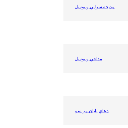
مديحه سرايي و توسل
مداحي و توسل
دعاي پايان مراسم