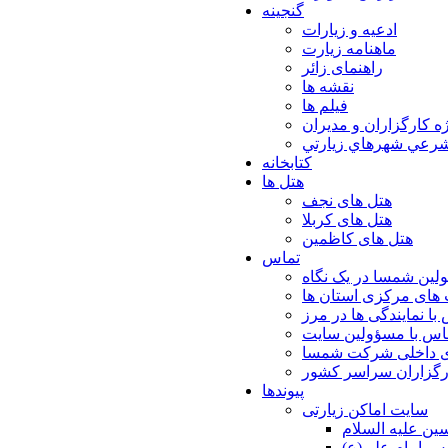
گنجینه
ادعیه و زیارات
ماهنامه زیارت
راهنمای زائر
نقشه ها
فیلم ها
ه كارگزاران و مديران
شرعي شهرهاي زيارتي
کتابخانه
هتل ها
هتل های نجف
هتل های کربلا
هتل های کاظمین
تماس
لین شمسا در یک نگاه
های مرکزی استان ها
با نمایندگی ها در مرز
اس با مسؤولین سایت
ی داخلی شرکت شمسا
ارگزاران سراسر کشور
پیوندها
سایت اماکن زیارتی
ن عليه السلام
س امام علي(ع)