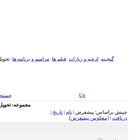
گنجینه
ادعیه و زیارات
فيلم ها
مراسم و برنامه ها
تحويل سال 1390
Up
جستجو
مجموعه: تحويل سال 1390 در حرم 
چينش براساس: پيشفرض |
نام
|
تاريخ
|
دريافت
|
[معكوس پيشفرض
]