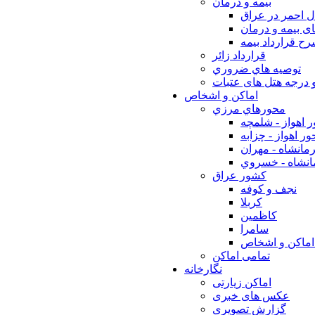
بيمه و درمان
ل احمر در عراق
ی بیمه و درمان
ح قرارداد بیمه
قرارداد زائر
توصيه هاي ضروري
 درجه هتل های عتبات
اماکن و اشخاص
محورهاي مرزي
 اهواز - شلمچه
ر اهواز - چزابه
مانشاه - مهران
انشاه - خسروي
كشور عراق
نجف و كوفه
كربلا
كاظمين
سامرا
اماكن و اشخاص
تمامی اماکن
نگارخانه
اماکن زیارتی
عکس های خبری
گزارش تصویری