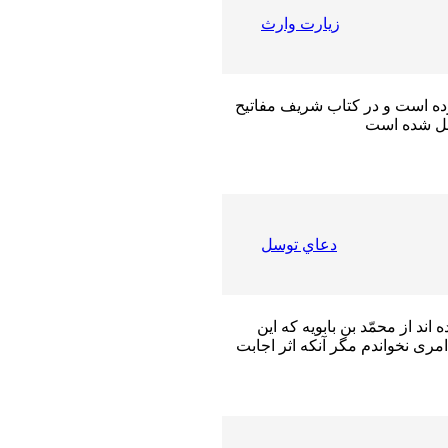
زيارت وارث
رده است و در كتاب شريف مفاتيح
دعاي توسل
د از محمّد بن بابويه كه اين
مرى نخواندم مگر آنكه اثر اجابت