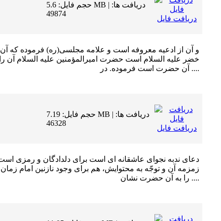
حجم فایل: 5.6 MB | دریافت ها:
49874
دریافت فایل
و آن از ادعيه معروفه است و علامه مجلسى(ره) فرموده كه آن 
خضر عليه السلام است حضرت اميرالمؤمنين عليه السلام آن را 
آن حضرت است فرموده. در ....
حجم فایل: 7.19 MB | دریافت ها:
46328
دریافت فایل
دعاى ندبه نجواى عاشقانه اى است براى دلدادگان و رمزى است ب
زمزمه آن و توجّه به محتوایش، هم براى وجود نازنین امام زما
را به آن حضرت نشان ....