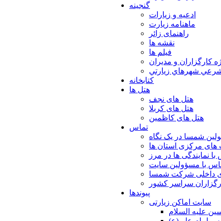
گنجینه
ادعیه و زیارات
ماهنامه زیارت
راهنمای زائر
نقشه ها
فیلم ها
ه كارگزاران و مديران
شرعي شهرهاي زيارتي
کتابخانه
هتل ها
هتل های نجف
هتل های کربلا
هتل های کاظمین
تماس
لین شمسا در یک نگاه
های مرکزی استان ها
با نمایندگی ها در مرز
اس با مسؤولین سایت
ی داخلی شرکت شمسا
ارگزاران سراسر کشور
پیوندها
سایت اماکن زیارتی
ن عليه السلام
س امام علي(ع)