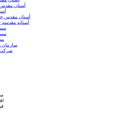
آستان مقدس 
آست
آستان مقدس ح
آستانه مقدسه
مسج
مسج
مس
سازمان ه
شرکت ه
مش
اق
قی