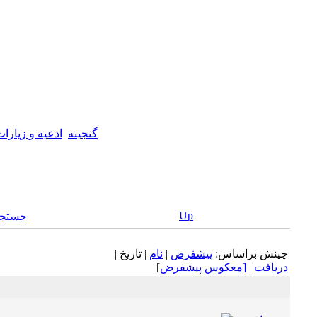
گنجینه
ادعیه و زیارا
Up
جستجو
چينش براساس:
پيشفرض
|
نام
| تاريخ |
دريافت
|
[معكوس پيشفرض
]