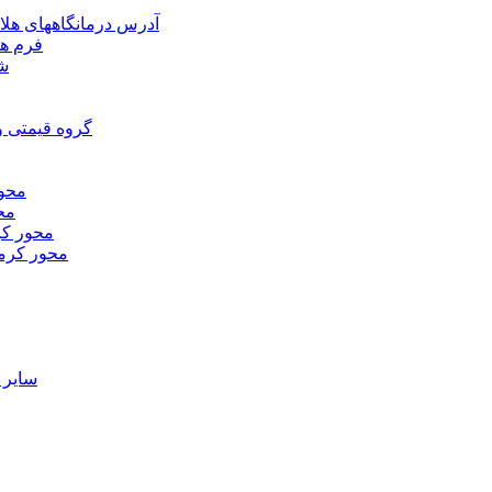
آدرس درمانگاههای هلا
فرم ها
شر
گروه قیمتی و
محور
محو
محور كر
محور كرم
ساير 