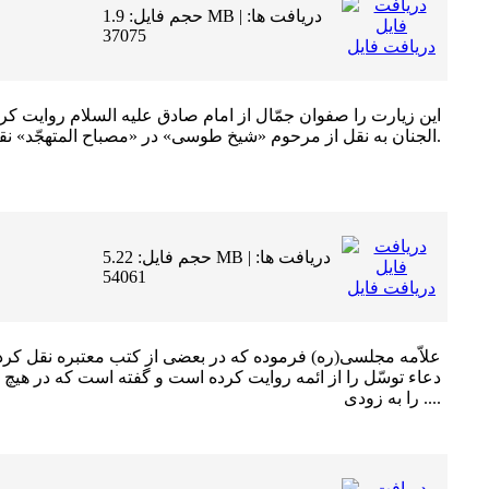
حجم فایل: 1.9 MB | دریافت ها:
37075
دریافت فایل
اين زيارت را صفوان جمّال از امام صادق عليه السلام روايت ك
الجنان به نقل از مرحوم «شیخ طوسى» در «مصباح المتهجّد» نقل شده است.
حجم فایل: 5.22 MB | دریافت ها:
54061
دریافت فایل
علاّمه مجلسى(ره) فرموده كه در بعضى از كتب معتبره نقل كرده ان
دعاء توسّل را از ائمه روايت كرده است و گفته است كه در هيچ ا
را به زودى ....