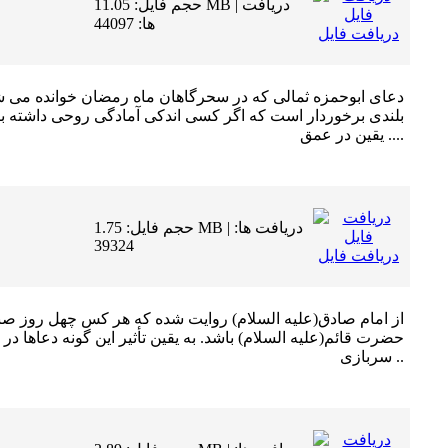
حجم فایل: 11.05 MB | دریافت
ها: 44097
دریافت فایل
دعاى ابوحمزه ثمالى که در سحرگاهان ماه رمضان خوانده مى ش
بلندى برخوردار است که اگر کسى اندکى آمادگى روحى داشته باشد و
یقین در عمق ....
حجم فایل: 1.75 MB | دریافت ها:
39324
دریافت فایل
از امام صادق
(علیه السلام)
روایت شده که هر کس چهل روز صبح ها
حضرت قائم
(علیه السلام)
باشد. به یقین تأثیر این گونه دعاها 
سربازى ..