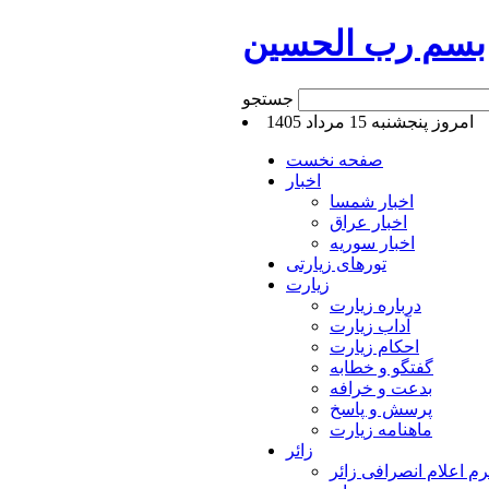
بسم رب الحسین
جستجو
امروز پنجشنبه 15 مرداد 1405
صفحه نخست
اخبار
اخبار شمسا
اخبار عراق
اخبار سوریه
تورهای زیارتی
زیارت
درباره زیارت
آداب زیارت
احکام زیارت
گفتگو و خطابه
بدعت و خرافه
پرسش و پاسخ
ماهنامه زیارت
زائر
م اعلام انصرافی زائر