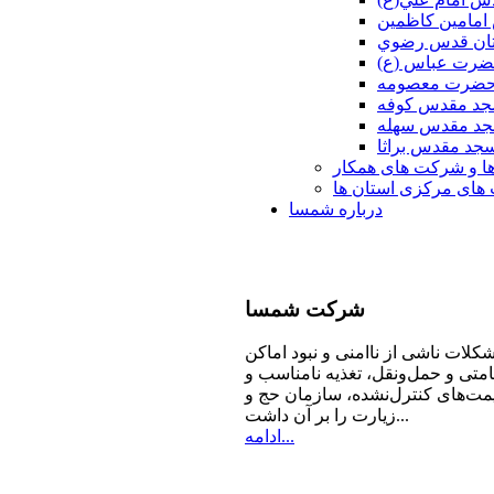
امامين كاظمين
ان قدس رضوي
ضرت عباس (ع)
 حضرت معصومه
د مقدس كوفه
د مقدس سهله
جد مقدس براثا
ا و شرکت های همکار
ای مرکزی استان ها
درباره شمسا
شرکت
شمسا
كلات ناشی از ناامنی و نبود اماكن
امتی و حمل‌ونقل، تغذیه‌ نامناسب و
مت‌های كنترل‌نشده، سازمان حج و
زیارت را بر آن داشت...
ادامه...