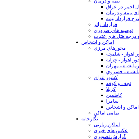
بيمه و درمان
ل احمر در عراق
ی بیمه و درمان
ح قرارداد بیمه
قرارداد زائر
توصيه هاي ضروري
 درجه هتل های عتبات
اماکن و اشخاص
محورهاي مرزي
 اهواز - شلمچه
ر اهواز - چزابه
مانشاه - مهران
انشاه - خسروي
كشور عراق
نجف و كوفه
كربلا
كاظمين
سامرا
اماكن و اشخاص
تمامی اماکن
نگارخانه
اماکن زیارتی
عکس های خبری
گزارش تصویری