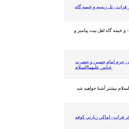
 فرات - تل زينبيه و خيمه گاه
 و خیمه گاه اهل بیت پیامبر و
ت - حرم امام حسين و حضرت
عباس عليهماالسلام
ئر فرات - اماكن زيارتي كوفه