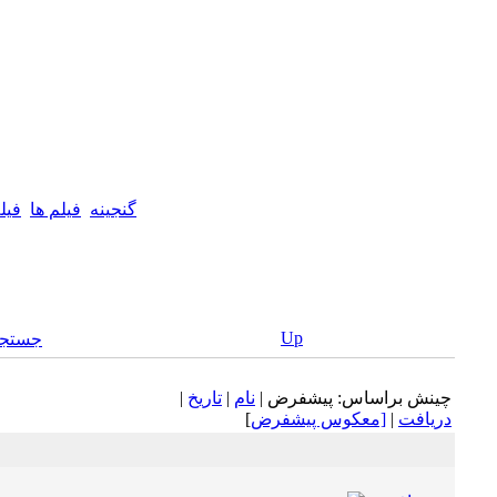
گنجینه
فیلم ها
فيل
Up
جستجو
چينش براساس: پيشفرض |
نام
|
تاريخ
|
دريافت
|
[معكوس پيشفرض
]