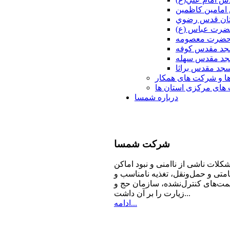
امامين كاظمين
ان قدس رضوي
ضرت عباس (ع)
 حضرت معصومه
د مقدس كوفه
د مقدس سهله
جد مقدس براثا
ا و شرکت های همکار
ای مرکزی استان ها
درباره شمسا
شرکت
شمسا
كلات ناشی از ناامنی و نبود اماكن
امتی و حمل‌ونقل، تغذیه‌ نامناسب و
مت‌های كنترل‌نشده، سازمان حج و
زیارت را بر آن داشت...
ادامه...