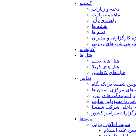
گنجینه
ادعیه و زیارات
ماهنامه زیارت
راهنمای زائر
نقشه ها
فیلم ها
ه كارگزاران و مديران
شرعي شهرهاي زيارتي
کتابخانه
هتل ها
هتل های نجف
هتل های کربلا
هتل های کاظمین
تماس
لین شمسا در یک نگاه
های مرکزی استان ها
با نمایندگی ها در مرز
اس با مسؤولین سایت
ی داخلی شرکت شمسا
ارگزاران سراسر کشور
پیوندها
سایت اماکن زیارتی
ن عليه السلام
س امام علي(ع)