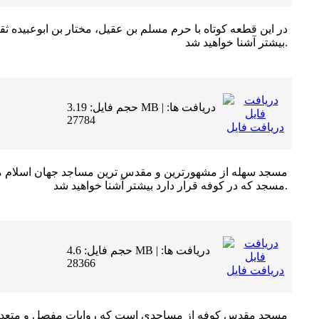
در این قطعه کوتاه با حرم مسلم بن عقیل، مختار بن ابوعبیده ثق
بیشتر آشنا خواهید شد.
حجم فایل: 3.19 MB | دریافت ها:
27784
دریافت فایل
مسجد سهله از مشهورترين و مقدس ترين مساجد جهان اسلام مي ب
مسجد كه در كوفه قرار دارد بيشتر آشنا خواهيد شد.
حجم فایل: 4.6 MB | دریافت ها:
28366
دریافت فایل
مسجد مقدس كوفه از مساجدي است كه روايات مفصل و متعدد