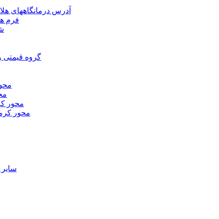
آدرس درمانگاههای هلا
فرم ها
شر
گروه قیمتی و
محور
محو
محور كر
محور كرم
ساير 