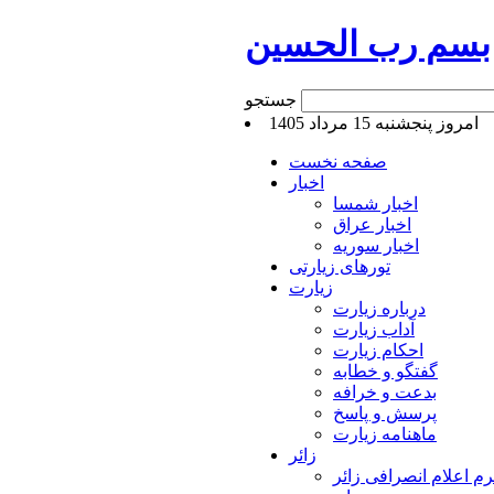
بسم رب الحسین
جستجو
امروز پنجشنبه 15 مرداد 1405
صفحه نخست
اخبار
اخبار شمسا
اخبار عراق
اخبار سوریه
تورهای زیارتی
زیارت
درباره زیارت
آداب زیارت
احکام زیارت
گفتگو و خطابه
بدعت و خرافه
پرسش و پاسخ
ماهنامه زیارت
زائر
م اعلام انصرافی زائر