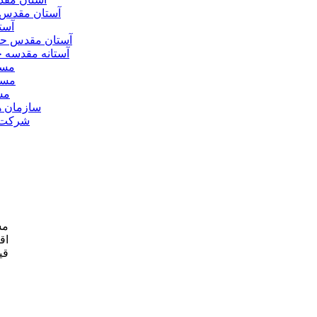
آستان مقدس 
آست
آستان مقدس ح
آستانه مقدسه
مسج
مسج
مس
سازمان ه
شرکت ه
مش
اق
قی