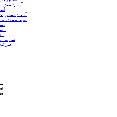
آستان مقدس 
آست
آستان مقدس ح
آستانه مقدسه
مسج
مسج
مس
سازمان ه
شرکت ه
مش
اق
قی