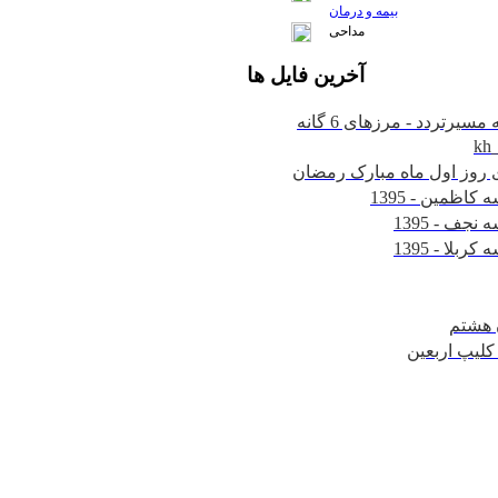
بیمه و درمان
مداحی
آخرين
فايل ها
kh
 هشتم
v