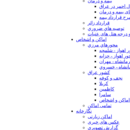
بيمه و درمان
ل احمر در عراق
ی بیمه و درمان
ح قرارداد بیمه
قرارداد زائر
توصيه هاي ضروري
 درجه هتل های عتبات
اماکن و اشخاص
محورهاي مرزي
 اهواز - شلمچه
ر اهواز - چزابه
مانشاه - مهران
انشاه - خسروي
كشور عراق
نجف و كوفه
كربلا
كاظمين
سامرا
اماكن و اشخاص
تمامی اماکن
نگارخانه
اماکن زیارتی
عکس های خبری
گزارش تصویری