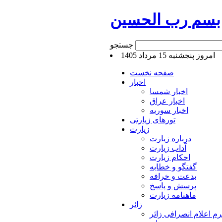
بسم رب الحسین
جستجو
امروز پنجشنبه 15 مرداد 1405
صفحه نخست
اخبار
اخبار شمسا
اخبار عراق
اخبار سوریه
تورهای زیارتی
زیارت
درباره زیارت
آداب زیارت
احکام زیارت
گفتگو و خطابه
بدعت و خرافه
پرسش و پاسخ
ماهنامه زیارت
زائر
م اعلام انصرافی زائر