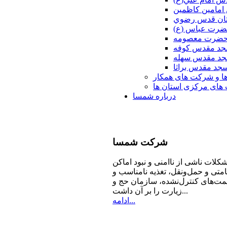
امامين كاظمين
ان قدس رضوي
ضرت عباس (ع)
 حضرت معصومه
د مقدس كوفه
د مقدس سهله
جد مقدس براثا
ا و شرکت های همکار
ای مرکزی استان ها
درباره شمسا
شرکت
شمسا
كلات ناشی از ناامنی و نبود اماكن
امتی و حمل‌ونقل، تغذیه‌ نامناسب و
مت‌های كنترل‌نشده، سازمان حج و
زیارت را بر آن داشت...
ادامه...