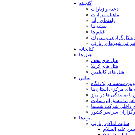
گنجینه
ادعیه و زیارات
ماهنامه زیارت
راهنمای زائر
نقشه ها
فیلم ها
ه كارگزاران و مديران
شرعي شهرهاي زيارتي
کتابخانه
هتل ها
هتل های نجف
هتل های کربلا
هتل های کاظمین
تماس
لین شمسا در یک نگاه
های مرکزی استان ها
با نمایندگی ها در مرز
اس با مسؤولین سایت
ی داخلی شرکت شمسا
ارگزاران سراسر کشور
پیوندها
سایت اماکن زیارتی
ن عليه السلام
س امام علي(ع)