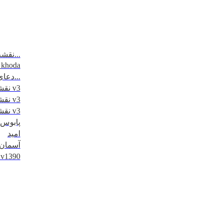
نقشه مسیرتردد - مرزهای 6 گانه...
_khoda
دعای روز اول ماه مبارک رمضان...
نقشه کاظمین - 1395 v3
نقشه نجف - 1395 v3
نقشه کربلا - 1395 v3
پابوس
امید
آسمان
کلیپ اربعین 1390