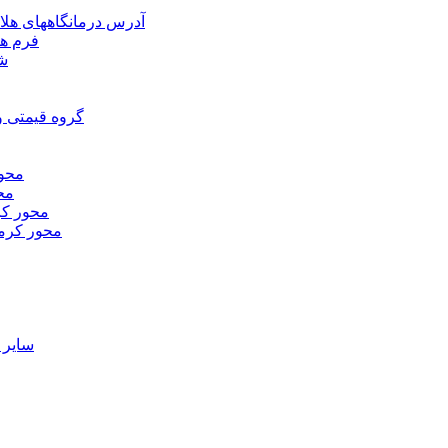
آدرس درمانگاههای هلا
فرم ها
شر
گروه قیمتی و
محور
محو
محور كر
محور كرم
ساير 