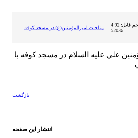
حجم فایل: 4.92 MB | دریافت ها:
مناجات اميرالمؤمنين(ع) در مسجد كوفه
52036
منين علي عليه السلام در مسجد كوفه با
بازگشت
انتشار
این صفحه