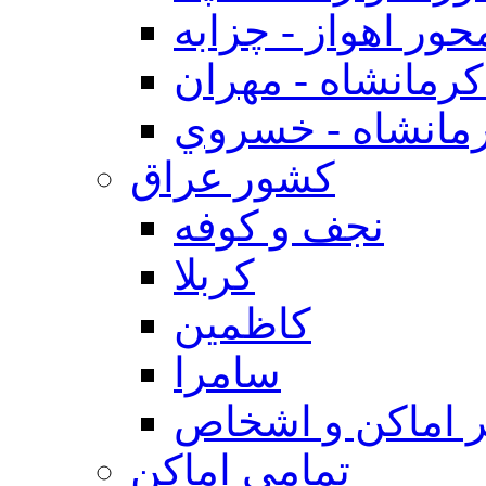
حور اهواز - چزابه
رمانشاه - مهران
مانشاه - خسروي
كشور عراق
نجف و كوفه
كربلا
كاظمين
سامرا
 اماكن و اشخاص
تمامی اماکن