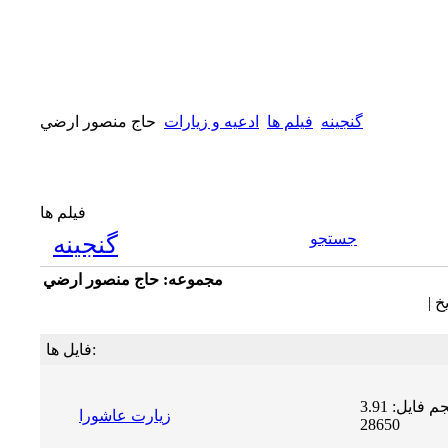
گنجینه
فیلم ها
ادعیه و زیارات
حاج منصور ارضي
فیلم ها
جستجو
گنجینه
مجموعه: حاج منصور ارضي
خ |
فایل ها:
حجم فایل: 3.91 MB | دریافت ها:
زيارت عاشورا
28650