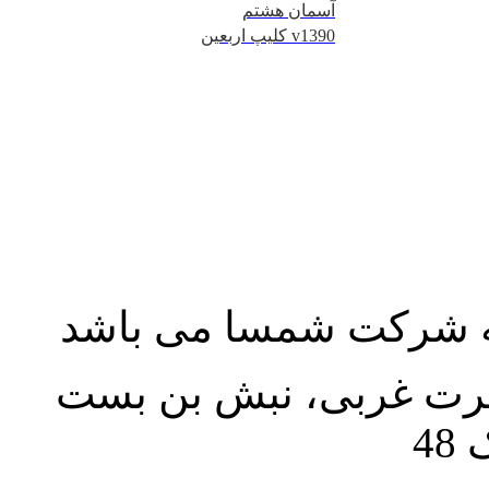
آسمان هشتم
کلیپ اربعین v1390
به شرکت شمسا می باشد
نصرت غربی، نبش بن بست
48