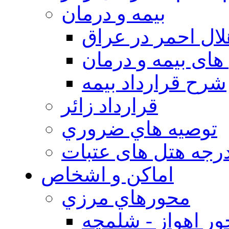
بيمه و درمان
ال احمر در عراق
های بیمه و درمان
شرح قرارداد بیمه
قرارداد زائر
توصيه هاي ضروري
درجه هتل های عتبات
اماکن و اشخاص
محورهاي مرزي
ر اهواز - شلمچه