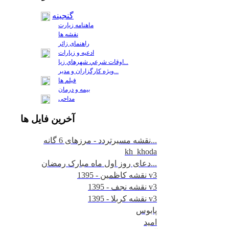
گنجینه
ماهنامه زیارت
نقشه ها
راهنمای زائر
ادعیه و زیارات
اوقات شرعي شهرهاي زيا...
ويژه كارگزاران و مدير...
فيلم ها
بیمه و درمان
مداحی
آخرين
فايل ها
نقشه مسیرتردد - مرزهای 6 گانه...
kh_khoda
دعای روز اول ماه مبارک رمضان...
نقشه کاظمین - 1395 v3
نقشه نجف - 1395 v3
نقشه کربلا - 1395 v3
پابوس
امید