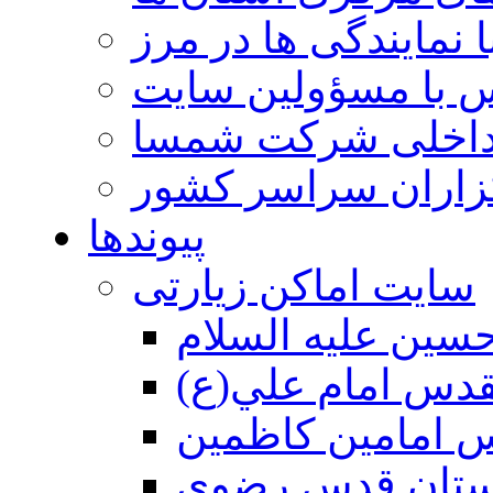
 نمایندگی ها در مرز
 با مسؤولین سایت
داخلی شرکت شمسا
گزاران سراسر کشور
پیوندها
سایت اماکن زیارتی
سين عليه السلام
قدس امام علي(ع)
 امامين كاظمين
ستان قدس رضوي