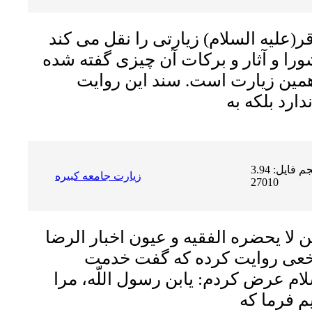
ر(علیه السلام) زیارتى را نقل مى کند
ورا و آثار و برکات آن چیزى گفته شده
مین زیارت است. سند این روایت
حجم فایل: 3.94 MB | دریافت ها:
زيارت جامعه كبيره
27010
لا يحضره الفقيه و عيون اخبار الرضا
نخعى روايت كرده كه گفت‏ خدمت
ام عرض كردم: يابن رسول اللّه، مرا