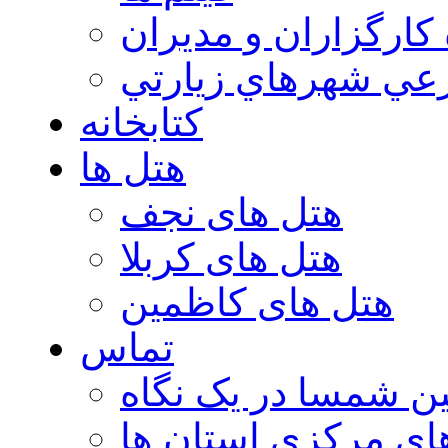
 كارگزاران و مديران
عي شهرهاي زيارتي
کتابخانه
هتل ها
هتل های نجف
هتل های کربلا
هتل های کاظمین
تماس
ن شمسا در یک نگاه
ای مرکزی استان ها