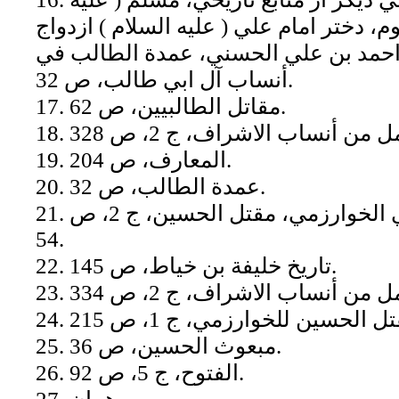
ثوم، دختر امام علي ( عليه السلام ) ازدواج
 احمد بن علي الحسني، عمدة الطالب في
أنساب آل ابي طالب، ص 32.
17. مقاتل الطالبيين، ص 62.
19. المعارف، ص 204.
20. عمدة الطالب، ص 32.
21. الموفق بن احمد المكي الخوارزمي، مقتل الحسين، ج 2، ص
54.
22. تاريخ خليفة بن خياط، ص 145.
25. مبعوث الحسين، ص 36.
26. الفتوح، ج 5، ص 92.
27. همان.