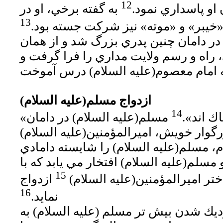
12
او پاسداري نمود.
به گفته برخي، او در
13
خيبر» و «موته» نيز شركت جسته بود.
در دامان چنين پدري بزرگ شد و از همان
، راه و رسم ولايت مداري را فرا گرفت و
ازدواج مسلم(عليه السلام)
14
اك اند».
مسلم(عليه السلام) در دامان
گوار خويش، اميرالمؤمنين(عليه السلام)
م، مسلم(عليه السلام) را شايسته دامادي
مسلم(عليه السلام) افتخار مي يابد كه با
15
ختر اميرالمؤمنين(عليه السلام)
ازدواج
16
نمايد.
ديك شدن بيش تر مسلم (عليه السلام) به