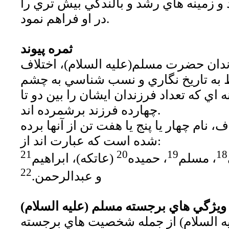
 زمينه هاي رشد و بالندگي بيش تري را
در او فراهم نمود.
ثمره پيوند
زندان حضرت مسلم(عليه السلام)، اختلاف
 به تاريخ نگاري و نسب شناسي به چشم
 اي كه تعداد فرزندان ايشان را بين دو تا
چهارده فرزند برشمرده اند.
ف، نام چهار يا پنج يا هفت تن از آنها برده
شده است كه عبارت اند از:
21
20
19
18
، مسلم
، حميده
(عاتكه)، ابراهيم
22
و عبدالرحمن.
ويژگي هاي برجسته مسلم (عليه السلام)
السلام) از جمله شخصيت هاي برجسته