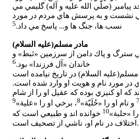
 پيامبر (صلّي الله عليه و آله) گليمي مي
مي نشست و به پرسش هاي مردم در مورد
5
نسب ها، جنگ ها و... پاسخ مي داد.
مادر مسلم(عليه السلام)
ي سترگ و پاك دامن از سرزمين «نَبط» و
6
خاندان «آل فرزندا» بود.
سلم(عليه السلام) در تاريخ نيامده است
اي در مورد نام و هويت او وارد شده است.
 كه او كنيزي بوده كه عقيل او را از شام
9
8
و نام او را «حُلَيّة»
، برخي او را «علية»
10
را «حلبة»
خوانده اند و طبيعي است كه
اختلاف در نام او، ناشي از تصحيف است.