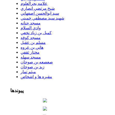
علامه بحرالعلوم
شيخ مرتضي انصاري
سيد ابوالحسن اصفهاني
شهيد سيد مصطفي خميني
مسجد حنانه
وادي السلام
كميل بن زياد نخعي
مسجد كوفه
مسلم بن عقيل
هاني بن عروه
مختار ثقفي
مسجد سهله
صعصعه بن صوحان
زيد بن صوحان
ميثم تمار
مقبره ها و اشخاص
پیوندها