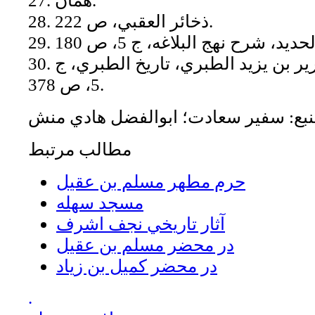
28. ذخائر العقبي، ص 222.
30. ابوجعفر محمد بن جرير بن يزيد الطبري، تاريخ الطبري، ج
5، ص 378.
نبع: سفير سعادت؛ ابوالفضل هادي منش
مطالب مرتبط
حرم مطهر مسلم بن عقيل
مسجد سهله
آثار تاريخي نجف اشرف
در محضر مسلم بن عقيل
در محضر کميل بن زياد
.