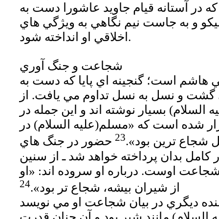
كه در آستانه قيام جاويد عاشورا دست به
يكو و به جاست نيم نگاهي به ويژگي هاي
اخلاقي او انداخته شود.
شجاعت و جنگ آوري
هاشم است؛ گنجينه اي پايا كه دست به
 گشت و نسل به نسل تداوم مي يافت. از
لسلام) بسيار نوشته اند و اين جمله در
كرار شده است كه «مسلم(عليه السلام) در
23
ل شجاع ترين بود».
حضور در جنگ هاي
 كامل بدان پرداخته خواهد شد ـ از سنين
شجاعت اوست. درباره او سروده اند: «او
24
از شيران بيشه، شجاع تر بود».
السلام) مانند شير بود و آن چنان قدرت