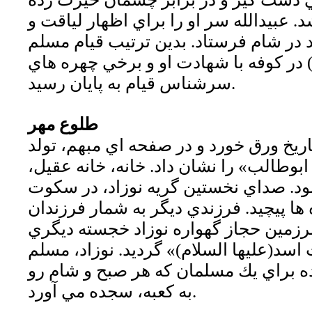
. عبيدالله سر او را براي اظهار لياقت و
د در شام فرستاد. بدين ترتيب قيام مسلم
 در كوفه با شهادت او و برخي چهره هاي
سرشناس قيام به پايان رسيد.
طلوع مهر
ريخ ورق خورد و در صفحه اي مبهم، تولد
ابوطالب» را نشان داد. خانه، خانه عقيل،
ود. صداي نخستين گريه نوزاد، در سكوت
ا پيچيد. فرزندي ديگر به شمار فرزندان
زمين حجاز گهواره نوزاد خجسته ديگري
 اسد(عليها السلام)» گرديد. نوزاد، مسلم
ده براي يك مسلمان كه هر صبح و شام رو
به كعبه، سجده مي آورد.