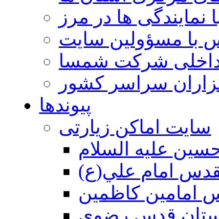
 نمایندگی ها در مرز
 با مسؤولین سایت
داخلی شرکت شمسا
گزاران سراسر کشور
پیوندها
سایت اماکن زیارتی
سين عليه السلام
قدس امام علي(ع)
 امامين كاظمين
ستان قدس رضوي