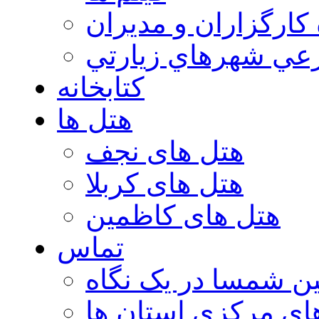
 كارگزاران و مديران
عي شهرهاي زيارتي
کتابخانه
هتل ها
هتل های نجف
هتل های کربلا
هتل های کاظمین
تماس
ن شمسا در یک نگاه
ای مرکزی استان ها