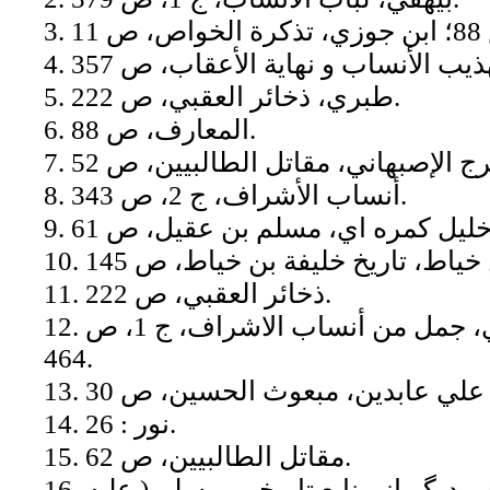
5. طبري، ذخائر العقبي، ص 222.
6. المعارف، ص 88.
8. أنساب الأشراف، ج 2، ص 343.
11. ذخائر العقبي، ص 222.
12. احمد بن يحيي البلاذري، جمل من أنساب الاشراف، ج 1، ص
464.
14. نور : 26.
15. مقاتل الطالبيين، ص 62.
16. بنابر گزارش برخي ديگر از منابع تاريخي، مسلم ( عليه