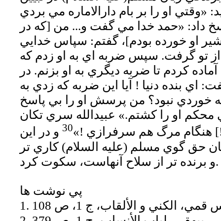
: «وقتي او را بر بام دارالاماره مي بردي
 داد: «حمد خدا مي گفت و... من [كه در
ر او خورده بودم]، گفتم: سپاس خدايي
ز تو گرفت. سپس ضربه اي به او زدم كه
ا آماده كردم تا ضربه ديگري به او بزنم. در
اي بنده دنيا ! آيا اين ضربه كه زدي به
 خوردي نبود؟ من پرسش او را بي پاسخ
 محكم او را كشتم.» عبيدالله سري تكان
30
] هنگام مرگ هم سرفرازي !»
و در اين
بان حق گوي مسلم (عليه السلام) كاري تر
و برنده تر از سلاح آنهاست، سكوت كرد.
پي نوشت ها
2. بيهقي، لباب الأنساب، ج 1، ص 379.