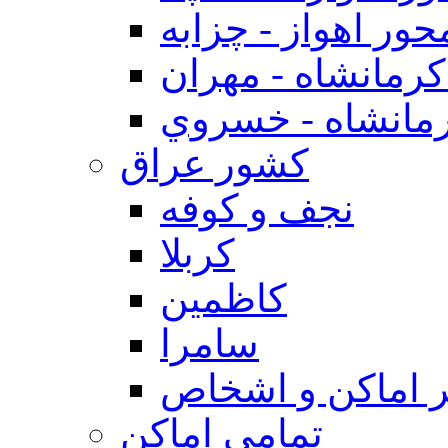
حور اهواز - چزابه
رمانشاه - مهران
مانشاه - خسروي
كشور عراق
نجف و كوفه
كربلا
كاظمين
سامرا
 اماكن و اشخاص
تمامی اماکن