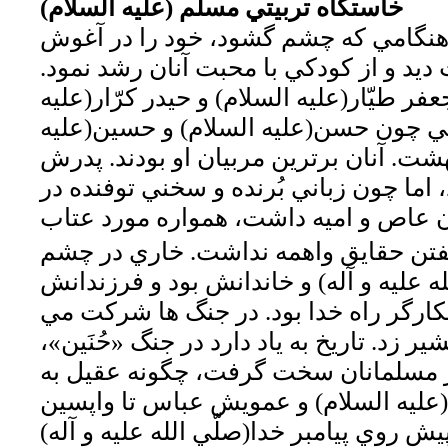
خاستگاه تربيتي مسلم (عليه السلام)
 هنگامي كه چشم گشود، خود را در آغوش
يد و از كودكي با محبت آنان رشد نمود.
 طيّار(عليه السلام) و حيدر كرّار(عليه
اني چون حسن(عليه السلام) و حسين(عليه
شت. آنان برترين مربيان او بودند. پدرش
اما چون زباني بُرنده و سخني توفنده در
ن عاص و اميه داشت، همواره مورد عتاب
فتن حقايق واهمه نداشت. خاري در چشم
ه عليه و آله) و خاندانش بود و فرزندانش
يكارگر راه خدا بود. در جنگ ها شركت مي
ر زد. تاريخ به ياد دارد در جنگ «حُنَين»،
ر مسلمانان سخت گرفت، چگونه عقيل به
ليه السلام) و عمويش عباس تا واپسين
 روي پيامبر خدا(صلّي الله عليه و آله)