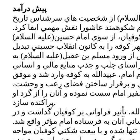
پيش درآمد
السلام) از شخصيت هاي سرشناس تاريخ
م شكوهمند عاشورا نقش مهمي ايفا كرد.
وفيان، از سوي امام حسين(عليه السلام)
 كوفه را به كانون انقلاب حسيني تبديل
س از ورود مسلم بن عقيل(عليه السلام) به
راستاي جلب و جذب منابع مالي و انساني
 امام، عبيدالله به كوفه وارد شد و موفق
ني و برقرار ساختن فضاي رعب و وحشت،
فير امام سست نموده و آنان را از گرد او
پراكنده سازد.
له، تأثير فراواني بر كوفيان گذاشت و در
ني آنان به فرستاده امام مؤثر واقع شد.
 تنها شده و با بيعت شكني كوفيان مواجه
ي دست گير و در برابر چشمان حيرت زده