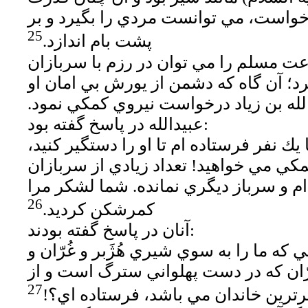
واست، مي توانست مردي را بگيرد و بر
25
پشت بام اندازد.
عت مسلم را مي توان در رزم با سربازان
د؛ آن گاه كه دشمن از يورش بي امان او
لله بن زياد درخواست نيروي كمكي نمود.
عبيدالله در پاسخ گفته بود:
يك نفر فرستاده ام تا او را دستگير كنيد،
مكي مي خواهيد! تعداد زيادي از سربازان
ام و سرباز ديگري نمانده. شما لشكر مرا
26
كمرشكن كرديد.
آنان در پاسخ گفته بودند:
ني كه ما را به سوي شيري هُژَبر و غُرّان و
ان كه در دست پهلواني سترگ است و از
27
رترين خاندان مي باشد، فرستاده اي؟!