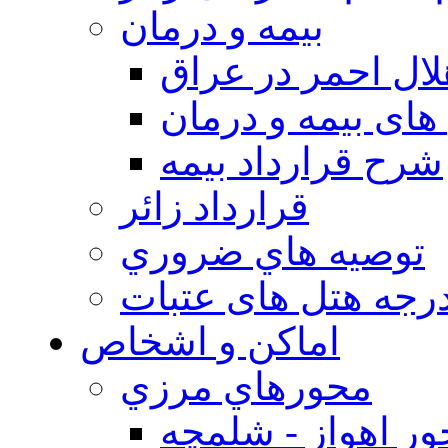
بيمه و درمان
ال احمر در عراق
های بیمه و درمان
شرح قرارداد بیمه
قرارداد زائر
توصيه هاي ضروري
درجه هتل های عتبات
اماکن و اشخاص
محورهاي مرزي
ر اهواز - شلمچه