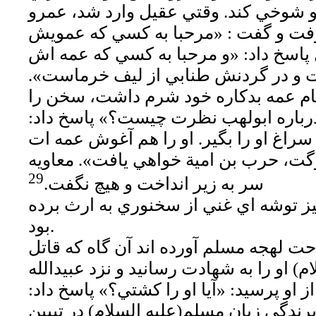
 او شوخي كند. وقتي عقيل وارد شد، عمرو
فت و گفت : «مرحبا به كسي كه عمويش
پاسخ داد: «و مرحبا به كسي كه عمه اش
 و در گردنش طنابي از ليف خرماست».
نام عمه بدكاره خود شرم داشت، سخن را
رباره ابولهب نظرت چيست؟» پاسخ داد:
راغ او را بگير. او را هم آغوش عمه ات
رگت، حرب بن امية خواهي يافت». معاويه
29
سر به زير انداخت و هيچ نگفت.
يز توشه اي غني از سخنوري به ارث برده
بود.
ت لهجه مسلم آورده اند آن گاه كه قاتل
) او را به شهادت رسانيد و نزد عبيدالله
ز او پرسيد: «آيا او را كشتي؟» پاسخ داد:
برندگي زبان مسلم(عليه السلام) در تبيين