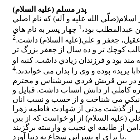
پدر مسلم (عليه السلام)
سلام(صلّي الله عليه و آله) كه نام اصلي
1
 عبدالمطلب بود،
چهار پسر به نام هاي
2
قيل، جعفر و علي(عليه السلام) داشت.
لب كوچك تر و ده سال از جعفر بزرگ تر
مند بود و فرزندان زيادي داشت. كنيه او
4
ابا يزيد» بوده و وي را بدان مي خواندند.
 و در بين قريش فردي سرشناس و محترم
ره كاملي از دانش انساب داشت. قبايل و
 نيكي مي شناخت و از حسب و نسب آنان
 پس از گذشت مدتي از شهادت فاطمه زهرا
علي (عليه السلام) از او خواست كه از بين
من از طايفه اي نجيب و وارسته برگزيند
تا براي او پسراني شجاع به دنيا آورد.