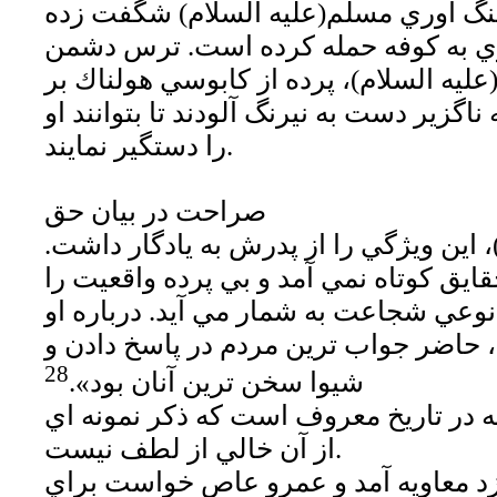
 جنگ آوري مسلم(عليه السلام) شگفت زده
ري به كوفه حمله كرده است. ترس دشمن
عليه السلام)، پرده از كابوسي هولناك بر
اگزير دست به نيرنگ آلودند تا بتوانند او
را دستگير نمايند.
صراحت در بيان حق
 اين ويژگي را از پدرش به يادگار داشت.
ايق كوتاه نمي آمد و بي پرده واقعيت را
وعي شجاعت به شمار مي آيد. درباره او
، حاضر جواب ترين مردم در پاسخ دادن و
28
شيوا سخن ترين آنان بود».
يه در تاريخ معروف است كه ذكر نمونه اي
از آن خالي از لطف نيست.
د معاويه آمد و عمرو عاص خواست براي