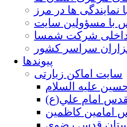
 نمایندگی ها در مرز
 با مسؤولین سایت
داخلی شرکت شمسا
گزاران سراسر کشور
پیوندها
سایت اماکن زیارتی
سين عليه السلام
قدس امام علي(ع)
 امامين كاظمين
ستان قدس رضوي