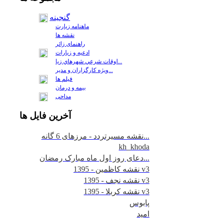
گنجینه
ماهنامه زیارت
نقشه ها
راهنمای زائر
ادعیه و زیارات
اوقات شرعي شهرهاي زيا...
ويژه كارگزاران و مدير...
فيلم ها
بیمه و درمان
مداحی
آخرين
فايل ها
نقشه مسیرتردد - مرزهای 6 گانه...
kh_khoda
دعای روز اول ماه مبارک رمضان...
نقشه کاظمین - 1395 v3
نقشه نجف - 1395 v3
نقشه کربلا - 1395 v3
پابوس
امید