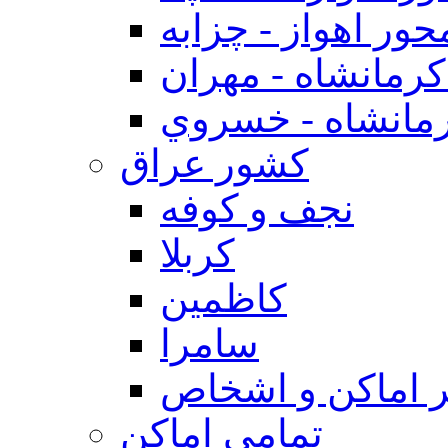
حور اهواز - چزابه
رمانشاه - مهران
مانشاه - خسروي
كشور عراق
نجف و كوفه
كربلا
كاظمين
سامرا
 اماكن و اشخاص
تمامی اماکن