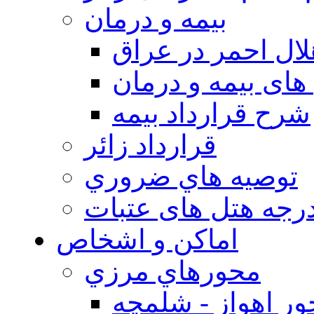
بيمه و درمان
ال احمر در عراق
های بیمه و درمان
شرح قرارداد بیمه
قرارداد زائر
توصيه هاي ضروري
درجه هتل های عتبات
اماکن و اشخاص
محورهاي مرزي
ر اهواز - شلمچه