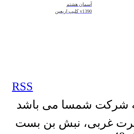
آسمان هشتم
کلیپ اربعین v1390
RSS
به شرکت شمسا می باشد
نصرت غربی، نبش بن بست