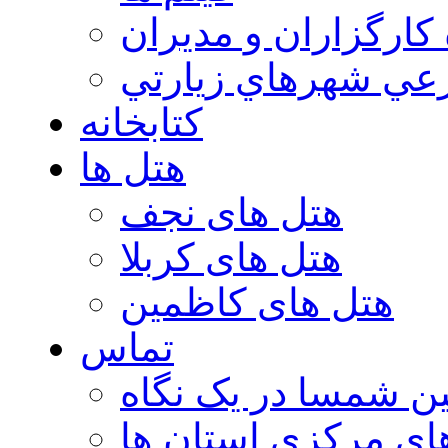
 كارگزاران و مديران
عي شهرهاي زيارتي
کتابخانه
هتل ها
هتل های نجف
هتل های کربلا
هتل های کاظمین
تماس
ن شمسا در یک نگاه
ای مرکزی استان ها