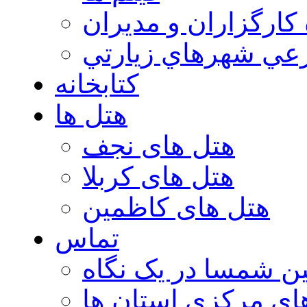
 كارگزاران و مديران
عي شهرهاي زيارتي
کتابخانه
هتل ها
هتل های نجف
هتل های کربلا
هتل های کاظمین
تماس
ن شمسا در یک نگاه
ای مرکزی استان ها