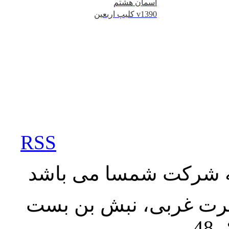
آسمان هشتم
کلیپ اربعین v1390
RSS
به شرکت شمسا می باشد
نصرت غربی، نبش بن بست
48