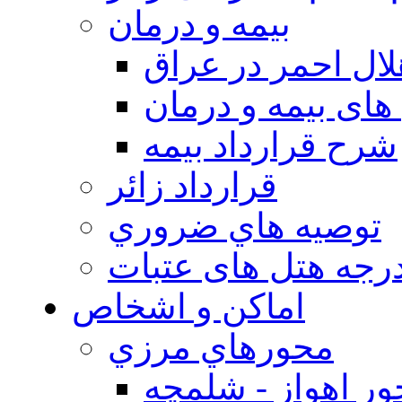
بيمه و درمان
ال احمر در عراق
های بیمه و درمان
شرح قرارداد بیمه
قرارداد زائر
توصيه هاي ضروري
درجه هتل های عتبات
اماکن و اشخاص
محورهاي مرزي
ر اهواز - شلمچه