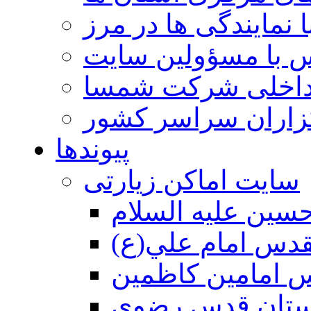
 نمایندگی ها در مرز
 با مسؤولین سایت
داخلی شرکت شمسا
گزاران سراسر کشور
پیوندها
سایت اماکن زیارتی
سين عليه السلام
قدس امام علي(ع)
 امامين كاظمين
ستان قدس رضوي