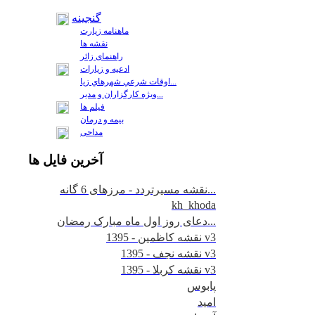
گنجینه
ماهنامه زیارت
نقشه ها
راهنمای زائر
ادعیه و زیارات
اوقات شرعي شهرهاي زيا...
ويژه كارگزاران و مدير...
فيلم ها
بیمه و درمان
مداحی
آخرين
فايل ها
نقشه مسیرتردد - مرزهای 6 گانه...
kh_khoda
دعای روز اول ماه مبارک رمضان...
نقشه کاظمین - 1395 v3
نقشه نجف - 1395 v3
نقشه کربلا - 1395 v3
پابوس
امید