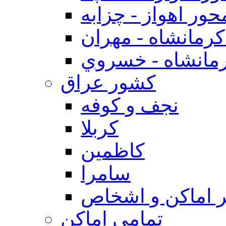
حور اهواز - چزابه
رمانشاه - مهران
مانشاه - خسروي
كشور عراق
نجف و كوفه
كربلا
كاظمين
سامرا
 اماكن و اشخاص
تمامی اماکن