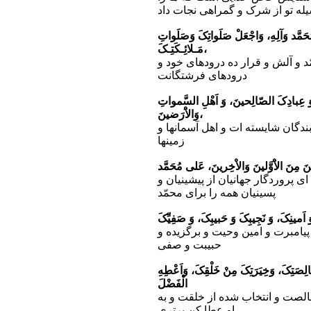
له تو از شرک و گمراهى نجات داد
ُحَمَّد وَآلِهِ، وَاجْعَلْ صَلَواتِکَ وَصَلَواتِ
مَـلائِـکَتِـکَ،
د و آلش و قرار ده درودهاى خود و
درودهاى فرشتگانت
، وَ عِبادِکَ الصّالِحینَ، وَ اَهْلِ السَّمواتِ
وَالاَْرَضینَ،
بندگان شایسته ات و اهل آسمانها و
زمینها
نَ مِنَ الاَْوَّلینَ وَالاْخِرینَ، عَلى مُحَمَّد
اى پروردگار جهانیان از پیشینیان و
پسینیان همه را براى محمّد
َ اَمینِکَ، وَ نَجِیبِکَ وَ حَبیبِکَ، وَ صَفِیِّکَ
پیامبرت و امین وحیت و برگزیده و
حبیبت و صفى
ِصَتِکَ، وَخِیَرَتِکَ مِنْ خَلْقِکَ، وَاَعْطِهِ
الْفَضْلَ
الصت و انتخاب شده از خلقت و به
او عطا کن برترى