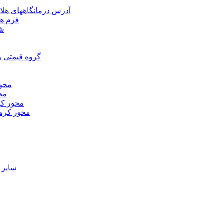
آدرس درمانگاههای هلا
فرم ها
شر
گروه قیمتی و
محور
محو
محور كر
محور كرم
ساير 