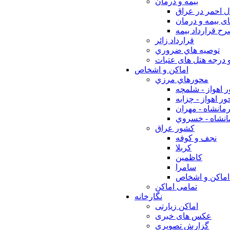
بيمه و درمان
ل احمر در عراق
ی بیمه و درمان
ح قرارداد بیمه
قرارداد زائر
توصيه هاي ضروري
 درجه هتل های عتبات
اماکن و اشخاص
محورهاي مرزي
 اهواز - شلمچه
ر اهواز - چزابه
مانشاه - مهران
انشاه - خسروي
كشور عراق
نجف و كوفه
كربلا
كاظمين
سامرا
اماكن و اشخاص
تمامی اماکن
نگارخانه
اماکن زیارتی
عکس های خبری
گزارش تصویری