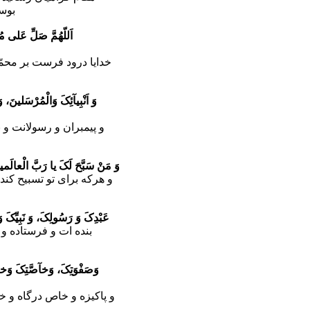
بوسی
اَللّهُمَّ صَلِّ عَلى م
خدایا درود فرست بر محمّ
وَ اَنْبِیآئِکَ وَالْمُرْسَلینَ
و پیمبران و رسولانت و 
وَ مَنْ سَبَّحَ لَکَ یا رَبَّ الْعالَمی
و هرکه براى تو تسبیح کند 
عَبْدِکَ وَ رَسُولِکَ، وَ نَبِیِّکَ و
بنده ات و فرستاده و 
وَصَفْوَتِکَ، وَخآصَّتِکَ وَخال
و پاکیزه و خاص درگاه و خ