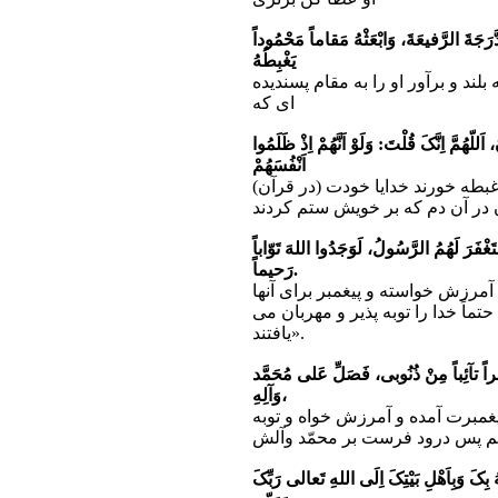
َرَجَةَ الرَّفیعَةَ، وَابْعَثْهُ مَقاماً مَحْمُوداً
یَغْبِطُهُ
لند و برآور او را به مقام پسندیده
اى که
 اَللّهُمَّ اِنَّکَ قُلْتَ: وَلَوْ اَنَّهُمْ اِذْ ظَلَمُوا
اَنْفُسَهُمْ
غبطه خورند خدایا خودت (در قرآن)
 در آن دم که بر خویش ستم کردند
فَرَ لَهُمُ الرَّسُولُ، لَوَجَدُوا اللهَ تَوّاباً
رَحیماً.
 آمرزش خواسته و پیغمبر براى آنها
ماً خدا را توبه پذیر و مهربان مى
یافتند».
ْفِراً تآئِباً مِنْ ذُنُوبى، فَصَلِّ عَلى مُحَمَّد
وَآلِهِ،
پیغمبرت آمده و آمرزش خواه و توبه
ستم پس درود فرست بر محمّد وآلش
 بِکَ وَبِاَهْلِ بَیْتِکَ اِلَى اللهِ تَعالى رَبِّکَ