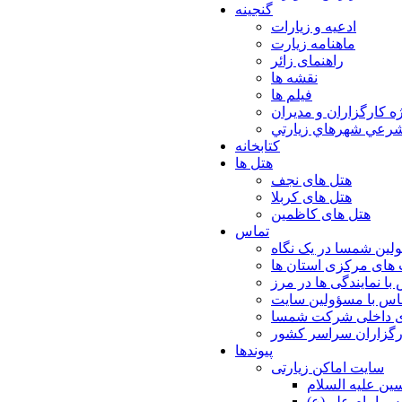
گنجینه
ادعیه و زیارات
ماهنامه زیارت
راهنمای زائر
نقشه ها
فیلم ها
ه كارگزاران و مديران
شرعي شهرهاي زيارتي
کتابخانه
هتل ها
هتل های نجف
هتل های کربلا
هتل های کاظمین
تماس
لین شمسا در یک نگاه
های مرکزی استان ها
با نمایندگی ها در مرز
اس با مسؤولین سایت
ی داخلی شرکت شمسا
ارگزاران سراسر کشور
پیوندها
سایت اماکن زیارتی
ن عليه السلام
س امام علي(ع)