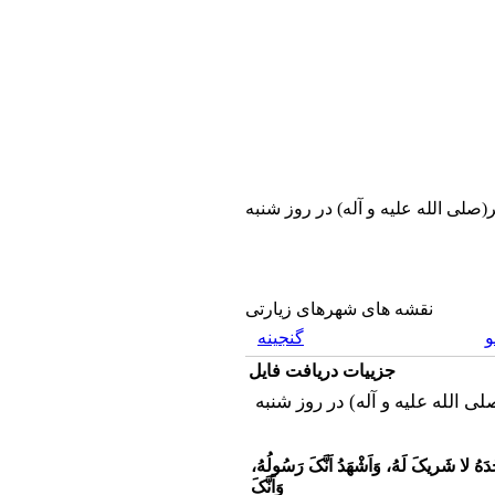
(صلى الله علیه و آله) در روز شنبه
نقشه های شهرهای زیارتی
گنجینه
جزییات دریافت فایل
َحْدَهُ لا شَریکَ لَهُ، وَاَشْهَدُ اَنَّکَ رَسُولُهُ،
وَاَنَّکَ