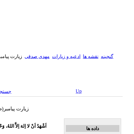
گنجینه
نقشه ها
ادعیه و زیارات
مهدی صدقی
زیارت پیامبر
Up
جستجو
زیارت پیامبر(صلى الله علیه و آله) در روز شنبه
اَشْهَدُ اَنْ لا اِلهَ اِلاَّ اللهُ، و
داده ها