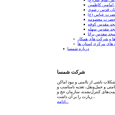
امامين كاظمين
ان قدس رضوي
ضرت عباس (ع)
 حضرت معصومه
د مقدس كوفه
د مقدس سهله
جد مقدس براثا
ا و شرکت های همکار
ای مرکزی استان ها
درباره شمسا
شرکت
شمسا
كلات ناشی از ناامنی و نبود اماكن
امتی و حمل‌ونقل، تغذیه‌ نامناسب و
مت‌های كنترل‌نشده، سازمان حج و
زیارت را بر آن داشت...
ادامه...