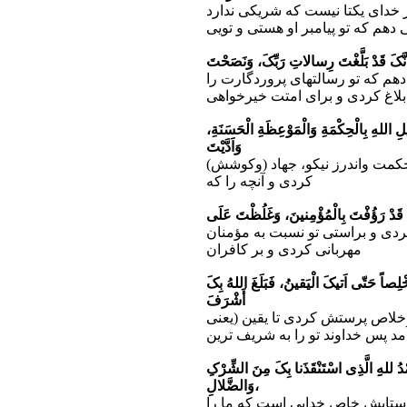
خداى یکتا نیست که شریکى ندارد
 دهم که تو پیامبر او هستى و تویى
اَنَّکَ قَدْ بَلَّغْتَ رِسالاتِ رَبِّکَ، وَنَصَحْتَ
دهم که تو رسالتهاى پروردگارت را
بلاغ کردى و براى امتت خیرخواهى
اللهِ بِالْحِکْمَةِ وَالْمَوْعِظَةِ الْحَسَنَةِ،
وَاَدَّیْتَ
 حکمت واندرز نیکو، جهاد (وکوشش)
کردى و آنچه را که
َ قَدْ رَؤُفْتَ بِالْمُؤْمِنینَ، وَغَلُظْتَ عَلَى
 کردى و براستى تو نسبت به مؤمنان
مهربانى کردى و بر کافران
ِصاً حَتّى اَتیکَ الْیَقینُ، فَبَلَغَ اللهُ بِکَ
أَشْرَفَ
اخلاص پرستش کردى تا یقین (یعنى
د پس خداوند تو را به شریف ترین
ْدُ للهِِ الَّذِى اسْتَنْقَذَنا بِکَ مِنَ الشِّرْکِ
وَالضَّلالِ،
 ستایش خاص خدایى است که ما را