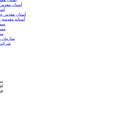
آستان مقدس 
آست
آستان مقدس ح
آستانه مقدسه
مسج
مسج
مس
سازمان ه
شرکت ه
مش
اق
قی