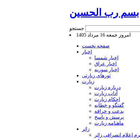
بسم رب الحسین
جستجو
امروز جمعه 16 مرداد 1405
صفحه نخست
اخبار
اخبار شمسا
اخبار عراق
اخبار سوریه
تورهای زیارتی
زیارت
درباره زیارت
آداب زیارت
احکام زیارت
گفتگو و خطابه
بدعت و خرافه
پرسش و پاسخ
ماهنامه زیارت
زائر
م اعلام انصرافی زائر