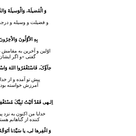
وَ الْفَضیلَةَ، وَالْوَسیلَةَ وَالدّ
و فضیلت و وسیله و درجه ب
بِهِ الاَْوَّلُونَ وَالاْخِرُونَ،
اوّلین و آخرین به مقامش 
گفتى «و اگر ایشان
جآؤُکَ، فَاسْتَغْفَرُوا اللهَ وَاسْتَغْ
پیش تو آمده و از خدا
آمرزش خواسته بود حت
اِلـهى فَقَدْ اَتَیْتُ نَبِیَّکَ مُسْتَغ
خدایا من اکنون به نزد 
کننده از گناهانم ه
وَ اغْفِرها لى، یا سَیِّدَنا اَتَوَجَّهُ