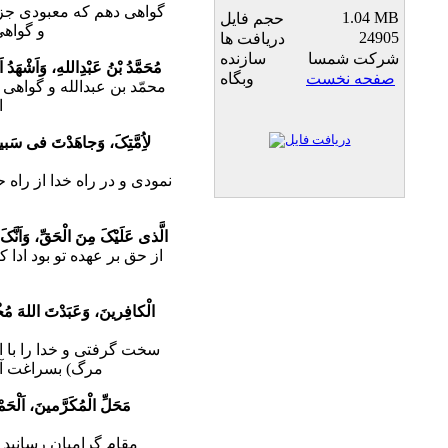
گواهى دهم که معبودى جز 
1.04 MB
حجم فایل
و گواهى
24905
دریافت ها
شرکت شمسا
سازنده
مُحَمَّدُ بْنُ عَبْدِاللهِ، وَاَشْهَدُ 
صفحه نخست
وبگاه
محمّد بن عبدالله و گواهى 
ا
لاُِمَّتِکَ، وَجاهَدْتَ فى سَبیلِ 
نمودى و در راه خدا از راه
الَّذى عَلَیْکَ مِنَ الْحَقِّ، وَاَنَّک
از حق بر عهده تو بود ادا
الْکافِرینَ، وَعَبَدْتَ اللهَ مُخْل
سخت گرفتى و خدا را با 
مرگ) بسراغت آم
مَحَلِّ الْمُکَرَّمینَ، اَلْحَم
مقام گرامیان رسانید