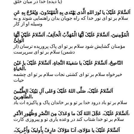
(یا دیده) خدا در میان خلق
اَلسَّلامُ عَلَیْکَ یا نُورَ اللهِ الَّذى یَهْتَدى بِهِ الْمُهْتَدُونَ، وَیُفَرَّجُ بِهِ عَنِ
سلام بر تو اى نور خدا که راه جویان بدان راهنمایى شوند و به
وسیله او از کار
الْمُؤْمِنینَ، اَلسَّلامُ عَلَیْکَ اَیُّهَا الْمُهَذَّبُ الْخآئِفُ، اَلسَّلامُ عَلَیْکَ اَیُّهَا
الْوَلِىُّ
مؤمنان گشایش شود سلام بر تو اى پاک پروریده ترسان (از
دشمن) سلام بر تو اى سرپرست
النّاصِحُ، اَلسَّلامُ عَلَیْکَ یا سَفینَةَ النَّجاةِ، اَلسَّلامُ عَلَیْکَ یا عَیْنَ
الْحَیاةِ،
خیرخواه سلام بر تو اى کشتى نجات سلام بر تو اى چشمه
حیات
اَلسَّلامُ عَلَیْکَ، صَلَّى اللهُ عَلَیْکَ وَعَلى آلِ بَیْتِکَ الطَّیِّبینَ
الطّاهِرینَ،
سلام بر تو باد درود خدا بر تو و بر خاندان پاک و پاکیزه ات باد
اَلسَّلامُ عَلَیْکَ، عَجَّلَ اللهُ لَکَ ما وَعَدَکَ مِنَ النَّصْرِ وَظُهُورِ الاَْمْرِ،
سلام بر تو خدا شتاب کند در وعده یارى تو و پیروزى کارت
اَلسَّلامُ عَلَیْکَ یا مَوْلاىَ، اَنـَا مَوْلاکَ عارِفٌ بِاُولیکَ وَاُخْریکَ،