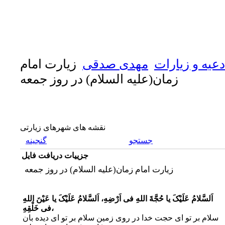
دعیه و زیارات
مهدی صدقی
زیارت امام
زمان(علیه السلام) در روز جمعه
نقشه های شهرهای زیارتی
جستجو
گنجینه
جزییات دریافت فایل
زیارت امام زمان(علیه السلام) در روز جمعه
اَلسَّلامُ عَلَیْکَ یا حُجَّةَ اللهِ فى اَرْضِهِ، اَلسَّلامُ عَلَیْکَ یا عَیْنَ اللهِ
فى خَلْقِهِ،
سلام بر تو اى حجت خدا در روى زمین سلام بر تو اى دیده بان