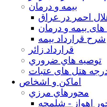
بيمه و درمان
ال احمر در عراق
های بیمه و درمان
شرح قرارداد بیمه
قرارداد زائر
توصيه هاي ضروري
درجه هتل های عتبات
اماکن و اشخاص
محورهاي مرزي
ر اهواز - شلمچه