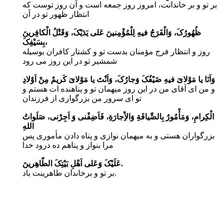
بر تو و بر خاندانت، امروز روز جمعه است و آن روز توست که
انتظار ظهور تو در آن
ظُهُورُکَ، وَالْفَرَجُ فیهِ لِلْمُؤْمِنینَ عَلى یَدَیْکَ، وَقَتْلُ الْکافِرینَ
بِسَیْفِکَ،
روز و انتظار فرج مؤمنان بدست تو و کشتار کافران بوسیله
شمشیر تو در این روز مى رود
وَاَنَا یا مَوْلاىَ فیهِ ضَیْفُکَ وَجارُکَ، وَاَنْتَ یا مَوْلاىَ کَریمٌ مِنْ اَوْلادِ
و من اى آقاى من در این روز میهمان تو و پناهنده ات هستم و
تو اى سرور من بزرگوارى از فرزندان
الْکِرامِ، وَمَأْمُورٌ بِالضِّیافَةِ وَالاِْجارَةِ، فَاَضِفْنى وَ اَجِرْنى، صَلَواتُ
اللهِ
بزرگواران هستى و به میهمان نوازى و پناه دادن مأمورى پس
مرا بنواز و پناهم ده درود خدا
عَلَیْکَ وَعَلى اَهْلِ بَیْتِکَ الطّاهِرینَ.
بر تو و برخاندان طاهرینت باد.