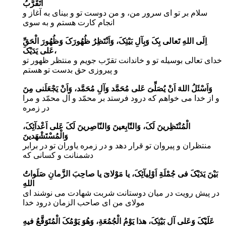
اَتَقَرَّبُ
سلام بر تو اى سرور من، و من دوست تو و بیناى به آغاز و
انجام کارت هستم و به سوى
اِلَى اللهِ تَعالى بِکَ وَبِآلِ بَیْتِکَ، وَاَنْتَظِرُ ظُهُورَکَ وَظُهُورَ الْحَقِّ
عَلى یَدَیْکَ،
خداى تعالى بوسیله تو و خاندانت تقرّب جویم و منتظر ظهور تو
و پیروزى حق بدست تو هستم
وَاَسْئَلُ اللهَ اَنْ یُصَلِّىَ عَلى مُحَمَّد وَآلِ مُحَمَّد، وَاَنْ یَجْعَلَنى مِنَ
و از خدا مى خواهم که درود فرستد بر محمّد و آل محمّد و مرا
در زمره
الْمُنْتَظِرینَ لَکَ، وَالتّابِعینَ وَالنّاصِرینَ لَکَ عَلى اَعْدآئِکَ،
وَالْمُسْتَشْهَدینَ
منتظران و پیروان تو قرار دهد و در زمره یاوران تو در برابر
دشمنانت و کسانى که
بَیْنَ یَدَیْکَ فى جُمْلَةِ اَوْلِیآئِکَ، یا مَوْلاىَ یا صاحِبَ الزَّمانِ صَلَواتُ
اللهِ
در پیش رویت در میان دوستانت شربت شهادت مى نوشند اى
مولاى من اى صاحب الزمان درود خدا
عَلَیْکَ وَعَلى آلِ بَیْتِکَ، هذا یَوْمُ الْجُمُعَةِ، وَهُوَ یَوْمُکَ الْمُتَوَقَّعُ فیهِ