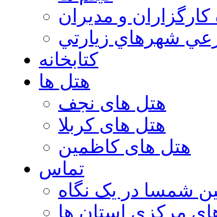
 كارگزاران و مديران
عي شهرهاي زيارتي
کتابخانه
هتل ها
هتل های نجف
هتل های کربلا
هتل های کاظمین
تماس
ن شمسا در یک نگاه
ای مرکزی استان ها