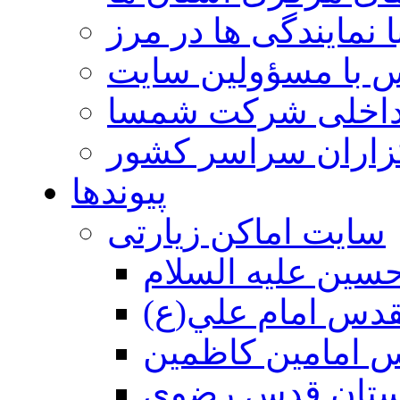
 نمایندگی ها در مرز
 با مسؤولین سایت
داخلی شرکت شمسا
گزاران سراسر کشور
پیوندها
سایت اماکن زیارتی
سين عليه السلام
قدس امام علي(ع)
 امامين كاظمين
ستان قدس رضوي