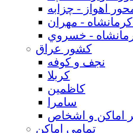
حور اهواز - چزابه
رمانشاه - مهران
مانشاه - خسروي
كشور عراق
نجف و كوفه
كربلا
كاظمين
سامرا
 اماكن و اشخاص
تمامی اماکن