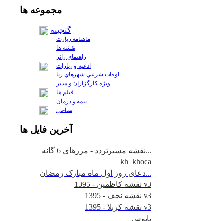
مجموعه
ها
گنجینه
ماهنامه زیارت
نقشه ها
راهنمای زائر
ادعیه و زیارات
اوقات شرعي شهرهاي زيا...
ويژه كارگزاران و مدير...
فيلم ها
بیمه و درمان
مداحی
آخرين
فايل ها
نقشه مسیرتردد - مرزهای 6 گانه...
kh_khoda
دعای روز اول ماه مبارک رمضان...
نقشه کاظمین - 1395 v3
نقشه نجف - 1395 v3
نقشه کربلا - 1395 v3
پابوس