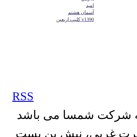
امید
آسمان هشتم
کلیپ اربعین v1390
RSS
به شرکت شمسا می باشد
نصرت غربی، نبش بن بست