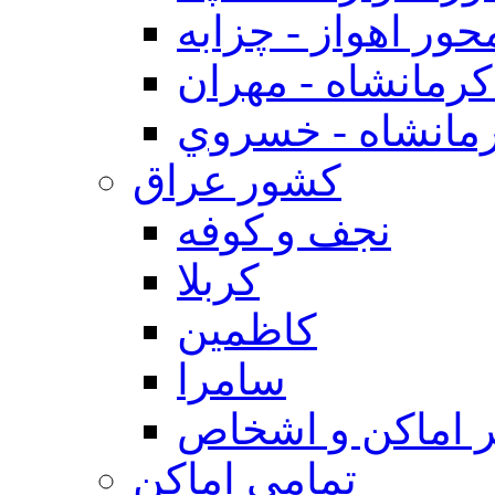
حور اهواز - چزابه
رمانشاه - مهران
مانشاه - خسروي
كشور عراق
نجف و كوفه
كربلا
كاظمين
سامرا
 اماكن و اشخاص
تمامی اماکن