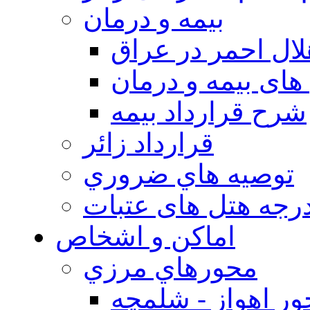
بيمه و درمان
ال احمر در عراق
های بیمه و درمان
شرح قرارداد بیمه
قرارداد زائر
توصيه هاي ضروري
درجه هتل های عتبات
اماکن و اشخاص
محورهاي مرزي
ر اهواز - شلمچه