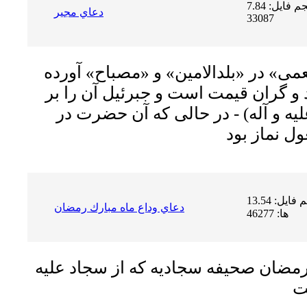
حجم فایل: 7.84 MB | دریافت ها:
دعاي مجير
33087
مى» در «بلدالامین» و «مصباح» آورده
و گران قیمت است و جبرئیل آن را بر
ه و آله) - در حالى که آن حضرت در
حجم فایل: 13.54 MB | دریافت
دعاي وداع ماه مبارك رمضان
ها: 46277
رمضان صحيفه سجاديه كه از سجاد عليه