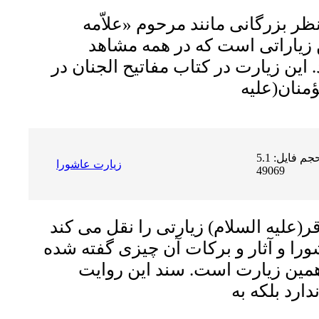
نظر بزرگانى مانند مرحوم «علاّمه
زیاراتى است که در همه مشاهد
 این زیارت در كتاب مفاتيح الجنان در
حجم فایل: 5.1 MB | دریافت ها:
زيارت عاشورا
49069
ر(علیه السلام) زیارتى را نقل مى کند
ورا و آثار و برکات آن چیزى گفته شده
مین زیارت است. سند این روایت