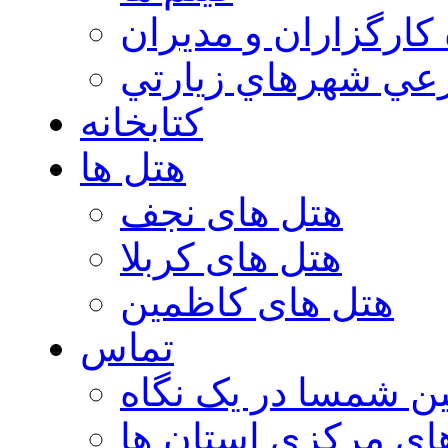
 كارگزاران و مديران
عي شهرهاي زيارتي
کتابخانه
هتل ها
هتل های نجف
هتل های کربلا
هتل های کاظمین
تماس
ن شمسا در یک نگاه
ای مرکزی استان ها