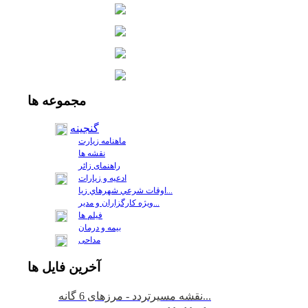
مجموعه
ها
گنجینه
ماهنامه زیارت
نقشه ها
راهنمای زائر
ادعیه و زیارات
اوقات شرعي شهرهاي زيا...
ويژه كارگزاران و مدير...
فيلم ها
بیمه و درمان
مداحی
آخرين
فايل ها
نقشه مسیرتردد - مرزهای 6 گانه...