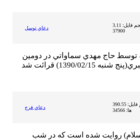
حجم فایل: 3.11 MB | دریافت ها:
دعاي توسل
37900
توسط حاج مهدي سماواتي در دومين
حجم فایل: 390.55 KB | دریافت
دعاي فرج
ها: 34566
لام)
روایت شده است که در شب