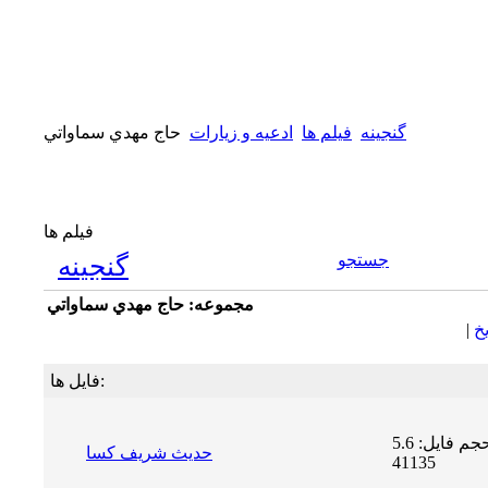
گنجینه
فیلم ها
ادعیه و زیارات
حاج مهدي سماواتي
فیلم ها
جستجو
گنجینه
مجموعه: حاج مهدي سماواتي
يخ
|
فایل ها:
حجم فایل: 5.6 MB | دریافت ها:
حدیث شریف کسا
41135