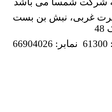
به شرکت شمسا می باشد
نصرت غربی، نبش بن بست
48