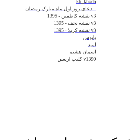
kh_khoda
دعای روز اول ماه مبارک رمضان...
نقشه کاظمین - 1395 v3
نقشه نجف - 1395 v3
نقشه کربلا - 1395 v3
پابوس
امید
آسمان هشتم
کلیپ اربعین v1390