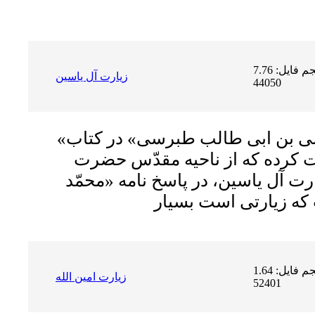
حجم فایل: 7.76 MB | دریافت ها:
زيارت آل ياسين
44050
«شیخ جلیل، احمد بن على بن ابى طالب طبرسى» در کتاب
 کرده که از ناحیه مقدّس حضرت
رت آل ياسين، در پاسخ نامه «محمّد
حجم فایل: 1.64 MB | دریافت ها:
زيارت امين الله
52401