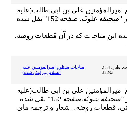
 امیرالمؤمنین على بن ابى طالب(علیه
السلام)؛ این مناجات در "صحیفه علویّه،‌ صفحه 152" نقل شده
ه اين مناجات كه در آن قطعات روضه،
مناجات منظوم اميرالمؤمنين عليه
حجم فایل: 2.34 MB | دریافت ها:
32292
السلام(ويرايش شده)
 امیرالمؤمنین على بن ابى طالب(علیه
السلام)؛این مناجات در "صحیفه علویّه،‌صفحه 152" نقل شده
تي، قطعات روضه، اشعار و ترجمه هاي