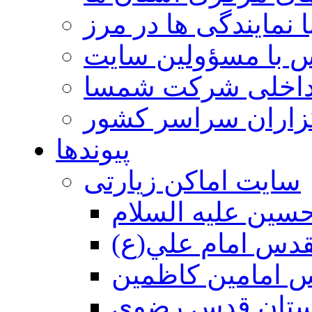
 نمایندگی ها در مرز
 با مسؤولین سایت
داخلی شرکت شمسا
گزاران سراسر کشور
پیوندها
سایت اماکن زیارتی
سين عليه السلام
قدس امام علي(ع)
 امامين كاظمين
ستان قدس رضوي