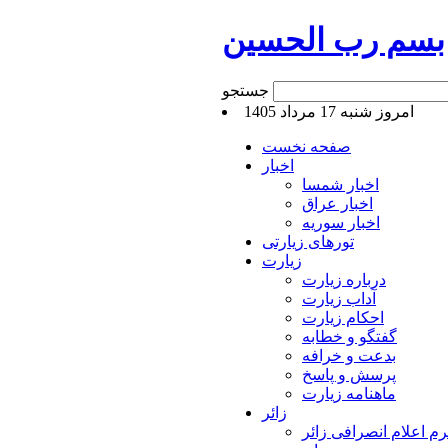
بسم رب الحسین
جستجو
امروز شنبه 17 مرداد 1405
صفحه نخست
اخبار
اخبار شمسا
اخبار عراق
اخبار سوریه
تورهای زیارتی
زیارت
درباره زیارت
آداب زیارت
احکام زیارت
گفتگو و خطابه
بدعت و خرافه
پرسش و پاسخ
ماهنامه زیارت
زائر
م اعلام انصرافی زائر