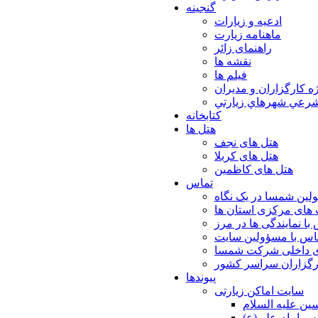
گنجینه
ادعیه و زیارات
ماهنامه زیارت
راهنمای زائر
نقشه ها
فیلم ها
ه كارگزاران و مديران
شرعي شهرهاي زيارتي
کتابخانه
هتل ها
هتل های نجف
هتل های کربلا
هتل های کاظمین
تماس
لین شمسا در یک نگاه
های مرکزی استان ها
با نمایندگی ها در مرز
اس با مسؤولین سایت
ی داخلی شرکت شمسا
ارگزاران سراسر کشور
پیوندها
سایت اماکن زیارتی
ن عليه السلام
س امام علي(ع)