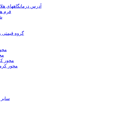
آدرس درمانگاههای هلا
فرم ها
شر
گروه قیمتی و
محور
محو
محور كر
محور كرم
ساير 