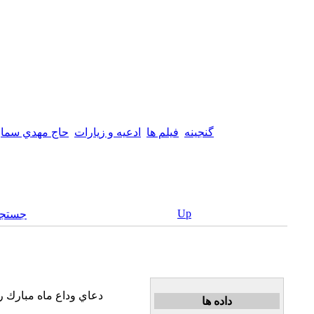
گنجینه
فیلم ها
ادعیه و زیارات
حاج مهدي سماو
Up
جستجو
دعاي وداع ماه مبارك 
داده ها