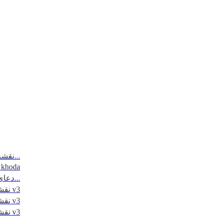
نقشه مسیرتردد - مرزهای 6 گانه...
_khoda
دعای روز اول ماه مبارک رمضان...
نقشه کاظمین - 1395 v3
نقشه نجف - 1395 v3
نقشه کربلا - 1395 v3