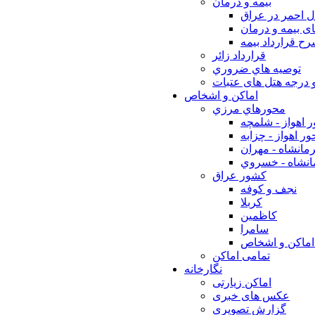
بيمه و درمان
ل احمر در عراق
ی بیمه و درمان
ح قرارداد بیمه
قرارداد زائر
توصيه هاي ضروري
 درجه هتل های عتبات
اماکن و اشخاص
محورهاي مرزي
 اهواز - شلمچه
ر اهواز - چزابه
مانشاه - مهران
انشاه - خسروي
كشور عراق
نجف و كوفه
كربلا
كاظمين
سامرا
اماكن و اشخاص
تمامی اماکن
نگارخانه
اماکن زیارتی
عکس های خبری
گزارش تصویری