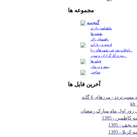
مجموعه
ها
گنجینه
ماهنامه زیارت
نقشه ها
راهنمای زائر
ادعیه و زیارات
اوقات شرعي شهرهاي زيا...
ويژه كارگزاران و مدير...
فيلم ها
بیمه و درمان
مداحی
آخرين
فايل ها
kh