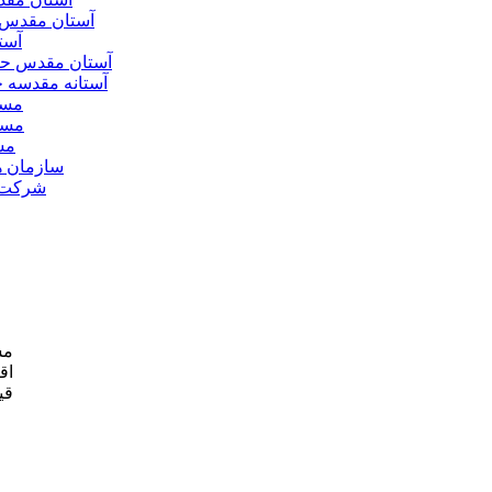
آستان مقدس 
آست
آستان مقدس ح
آستانه مقدسه
مسج
مسج
مس
سازمان ه
شرکت ه
مش
اق
قی