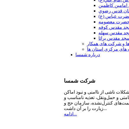
امامين كاظمين
ان قدس رضوي
ضرت عباس (ع)
 حضرت معصومه
د مقدس كوفه
د مقدس سهله
جد مقدس براثا
ا و شرکت های همکار
ای مرکزی استان ها
درباره شمسا
شرکت
شمسا
كلات ناشی از ناامنی و نبود اماكن
امتی و حمل‌ونقل، تغذیه‌ نامناسب و
مت‌های كنترل‌نشده، سازمان حج و
زیارت را بر آن داشت...
ادامه...