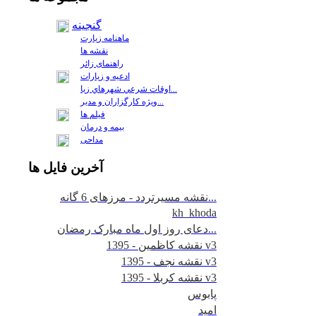
گنجینه
ماهنامه زیارت
نقشه ها
راهنمای زائر
ادعیه و زیارات
اوقات شرعي شهرهاي زيا...
ويژه كارگزاران و مدير...
فيلم ها
بیمه و درمان
مداحی
آخرين
فايل ها
نقشه مسیرتردد - مرزهای 6 گانه...
kh_khoda
دعای روز اول ماه مبارک رمضان...
نقشه کاظمین - 1395 v3
نقشه نجف - 1395 v3
نقشه کربلا - 1395 v3
پابوس
امید