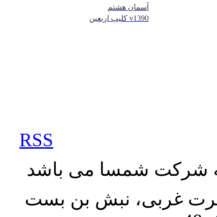
آسمان هشتم
کلیپ اربعین v1390
RSS
به شرکت شمسا می باشد
نصرت غربی، نبش بن بست