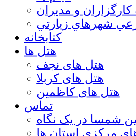
 كارگزاران و مديران
عي شهرهاي زيارتي
کتابخانه
هتل ها
هتل های نجف
هتل های کربلا
هتل های کاظمین
تماس
ن شمسا در یک نگاه
ای مرکزی استان ها