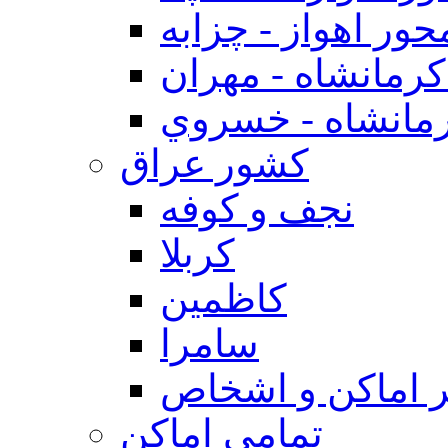
حور اهواز - چزابه
رمانشاه - مهران
مانشاه - خسروي
كشور عراق
نجف و كوفه
كربلا
كاظمين
سامرا
 اماكن و اشخاص
تمامی اماکن