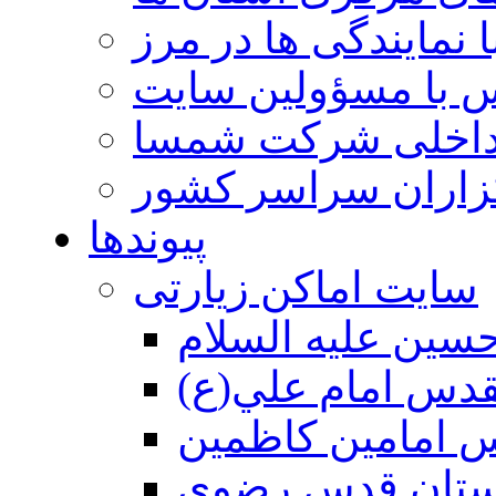
 نمایندگی ها در مرز
 با مسؤولین سایت
داخلی شرکت شمسا
گزاران سراسر کشور
پیوندها
سایت اماکن زیارتی
سين عليه السلام
قدس امام علي(ع)
 امامين كاظمين
ستان قدس رضوي