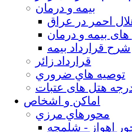
بيمه و درمان
ال احمر در عراق
های بیمه و درمان
شرح قرارداد بیمه
قرارداد زائر
توصيه هاي ضروري
درجه هتل های عتبات
اماکن و اشخاص
محورهاي مرزي
ر اهواز - شلمچه