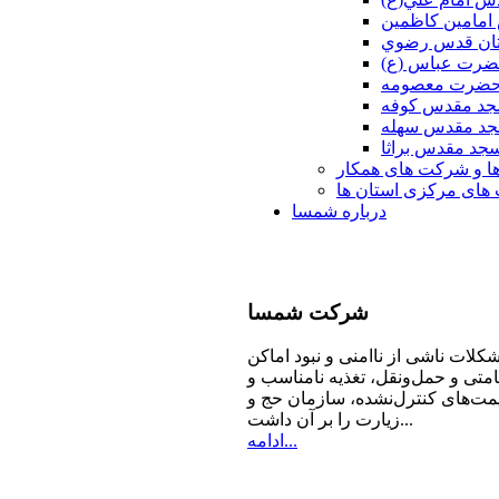
امامين كاظمين
ان قدس رضوي
ضرت عباس (ع)
 حضرت معصومه
د مقدس كوفه
د مقدس سهله
جد مقدس براثا
ا و شرکت های همکار
ای مرکزی استان ها
درباره شمسا
شرکت
شمسا
كلات ناشی از ناامنی و نبود اماكن
امتی و حمل‌ونقل، تغذیه‌ نامناسب و
مت‌های كنترل‌نشده، سازمان حج و
زیارت را بر آن داشت...
ادامه...