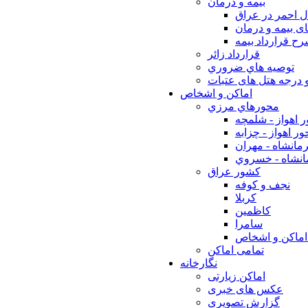
بيمه و درمان
ل احمر در عراق
ی بیمه و درمان
ح قرارداد بیمه
قرارداد زائر
توصيه هاي ضروري
 درجه هتل های عتبات
اماکن و اشخاص
محورهاي مرزي
 اهواز - شلمچه
ر اهواز - چزابه
مانشاه - مهران
انشاه - خسروي
كشور عراق
نجف و كوفه
كربلا
كاظمين
سامرا
اماكن و اشخاص
تمامی اماکن
نگارخانه
اماکن زیارتی
عکس های خبری
گزارش تصویری