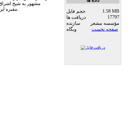
داده ها
مشهور به شيخ اشراق م
مقبره اين حكيم ايراني بيشتر آشنا مي شويد.
1.58 MB
حجم فایل
17797
دریافت ها
مؤسسه مشعر
سازنده
صفحه نخست
وبگاه