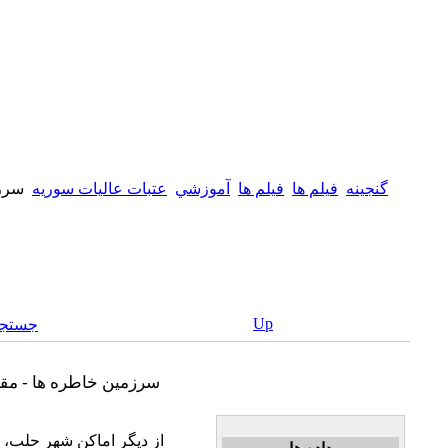
گنجینه
فیلم ها
فيلم ها
آموزشي
عتبات عاليات سوريه
سرزم
Up
جستجو
سرزمين خاطره ها - مقبره شيخ شهاب الدين سهروردي
از ديگر اماكن شهر حلب،