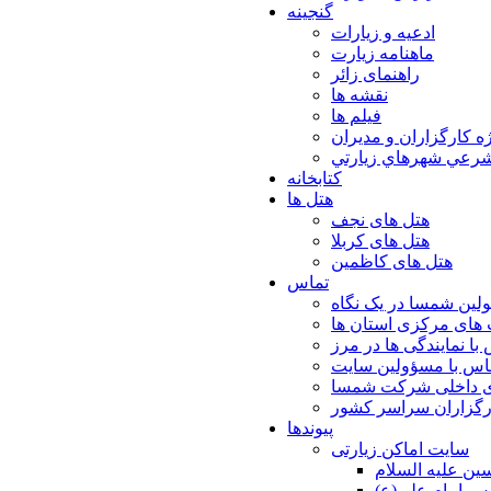
گنجینه
ادعیه و زیارات
ماهنامه زیارت
راهنمای زائر
نقشه ها
فیلم ها
ه كارگزاران و مديران
شرعي شهرهاي زيارتي
کتابخانه
هتل ها
هتل های نجف
هتل های کربلا
هتل های کاظمین
تماس
لین شمسا در یک نگاه
های مرکزی استان ها
با نمایندگی ها در مرز
اس با مسؤولین سایت
ی داخلی شرکت شمسا
ارگزاران سراسر کشور
پیوندها
سایت اماکن زیارتی
ن عليه السلام
س امام علي(ع)