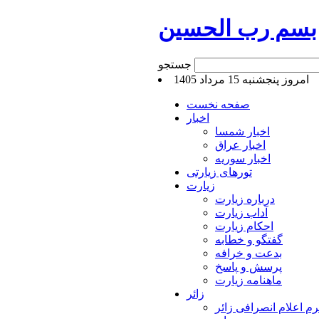
بسم رب الحسین
جستجو
امروز پنجشنبه 15 مرداد 1405
صفحه نخست
اخبار
اخبار شمسا
اخبار عراق
اخبار سوریه
تورهای زیارتی
زیارت
درباره زیارت
آداب زیارت
احکام زیارت
گفتگو و خطابه
بدعت و خرافه
پرسش و پاسخ
ماهنامه زیارت
زائر
م اعلام انصرافی زائر