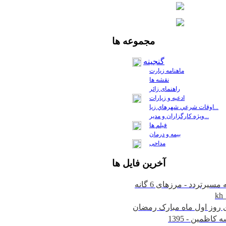
مجموعه
ها
گنجینه
ماهنامه زیارت
نقشه ها
راهنمای زائر
ادعیه و زیارات
اوقات شرعي شهرهاي زيا...
ويژه كارگزاران و مدير...
فيلم ها
بیمه و درمان
مداحی
آخرين
فايل ها
kh