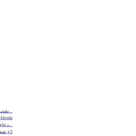
نقشه مسیرتردد - مرزهای 6 گانه...
_khoda
دعای روز اول ماه مبارک رمضان...
نقشه کاظمین - 1395 v3