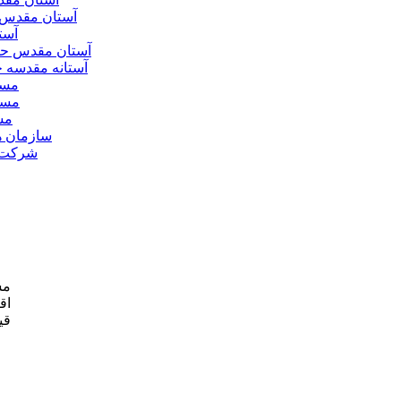
آستان مقدس 
آست
آستان مقدس ح
آستانه مقدسه
مسج
مسج
مس
سازمان ه
شرکت ه
مش
اق
قی