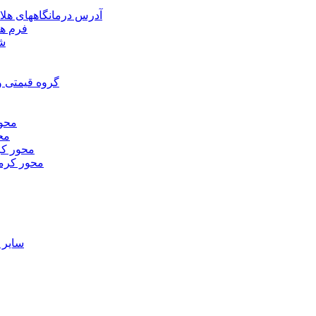
آدرس درمانگاههای هلا
فرم ها
شر
گروه قیمتی و
محور
محو
محور كر
محور كرم
ساير 