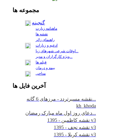
مجموعه
ها
گنجینه
ماهنامه زیارت
نقشه ها
راهنمای زائر
ادعیه و زیارات
اوقات شرعي شهرهاي زيا...
ويژه كارگزاران و مدير...
فيلم ها
بیمه و درمان
مداحی
آخرين
فايل ها
نقشه مسیرتردد - مرزهای 6 گانه...
kh_khoda
دعای روز اول ماه مبارک رمضان...
نقشه کاظمین - 1395 v3
نقشه نجف - 1395 v3
نقشه کربلا - 1395 v3