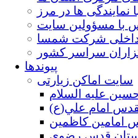
 نمایندگی ها در مرز
 با مسؤولین سایت
داخلی شرکت شمسا
گزاران سراسر کشور
پیوندها
سایت اماکن زیارتی
سين عليه السلام
قدس امام علي(ع)
 امامين كاظمين
ستان قدس رضوي