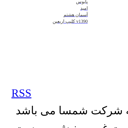
پابوس
امید
آسمان هشتم
کلیپ اربعین v1390
RSS
به شرکت شمسا می باشد
نصرت غربی، نبش بن بست