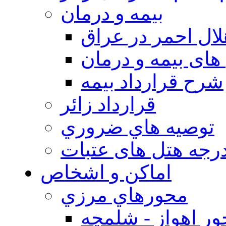
بيمه و درمان
ال احمر در عراق
های بیمه و درمان
شرح قرارداد بیمه
قرارداد زائر
توصيه هاي ضروري
درجه هتل های عتبات
اماکن و اشخاص
محورهاي مرزي
ر اهواز - شلمچه