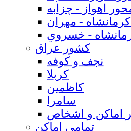
حور اهواز - چزابه
رمانشاه - مهران
مانشاه - خسروي
كشور عراق
نجف و كوفه
كربلا
كاظمين
سامرا
 اماكن و اشخاص
تمامی اماکن