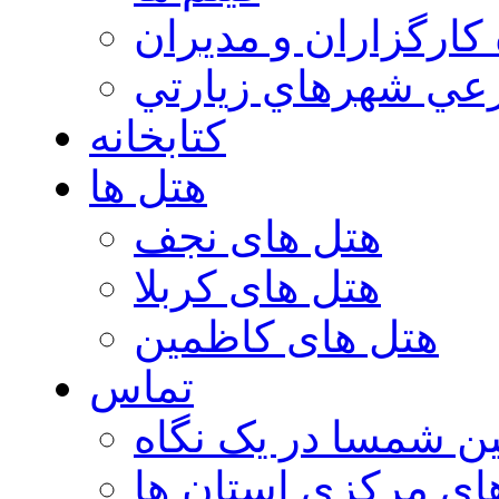
 كارگزاران و مديران
عي شهرهاي زيارتي
کتابخانه
هتل ها
هتل های نجف
هتل های کربلا
هتل های کاظمین
تماس
ن شمسا در یک نگاه
ای مرکزی استان ها