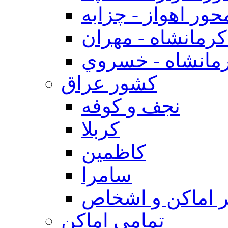
حور اهواز - چزابه
رمانشاه - مهران
مانشاه - خسروي
كشور عراق
نجف و كوفه
كربلا
كاظمين
سامرا
 اماكن و اشخاص
تمامی اماکن