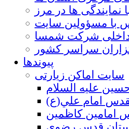
 نمایندگی ها در مرز
 با مسؤولین سایت
داخلی شرکت شمسا
گزاران سراسر کشور
پیوندها
سایت اماکن زیارتی
سين عليه السلام
قدس امام علي(ع)
 امامين كاظمين
ستان قدس رضوي