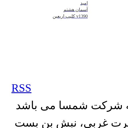
امید
آسمان هشتم
کلیپ اربعین v1390
RSS
به شرکت شمسا می باشد
نصرت غربی، نبش بن بست