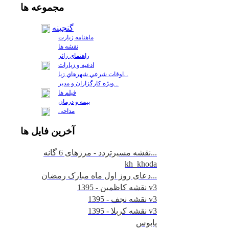
مجموعه
ها
گنجینه
ماهنامه زیارت
نقشه ها
راهنمای زائر
ادعیه و زیارات
اوقات شرعي شهرهاي زيا...
ويژه كارگزاران و مدير...
فيلم ها
بیمه و درمان
مداحی
آخرين
فايل ها
نقشه مسیرتردد - مرزهای 6 گانه...
kh_khoda
دعای روز اول ماه مبارک رمضان...
نقشه کاظمین - 1395 v3
نقشه نجف - 1395 v3
نقشه کربلا - 1395 v3
پابوس