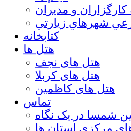
 كارگزاران و مديران
عي شهرهاي زيارتي
کتابخانه
هتل ها
هتل های نجف
هتل های کربلا
هتل های کاظمین
تماس
ن شمسا در یک نگاه
ای مرکزی استان ها