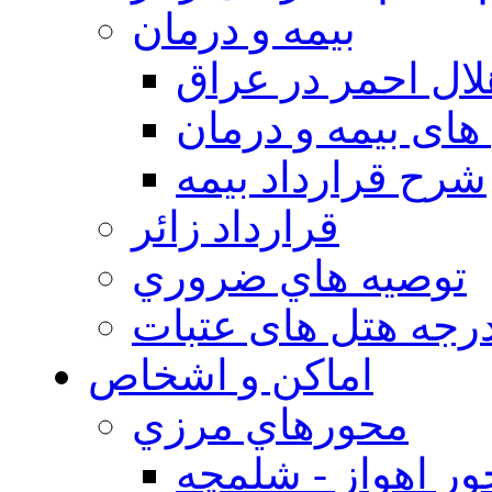
بيمه و درمان
ال احمر در عراق
های بیمه و درمان
شرح قرارداد بیمه
قرارداد زائر
توصيه هاي ضروري
درجه هتل های عتبات
اماکن و اشخاص
محورهاي مرزي
ر اهواز - شلمچه