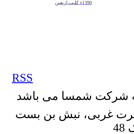
کلیپ اربعین v1390
RSS
به شرکت شمسا می باشد
نصرت غربی، نبش بن بست
48