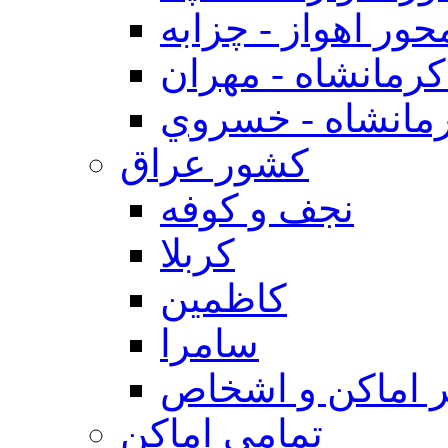
حور اهواز - چزابه
رمانشاه - مهران
مانشاه - خسروي
كشور عراق
نجف و كوفه
كربلا
كاظمين
سامرا
 اماكن و اشخاص
تمامی اماکن