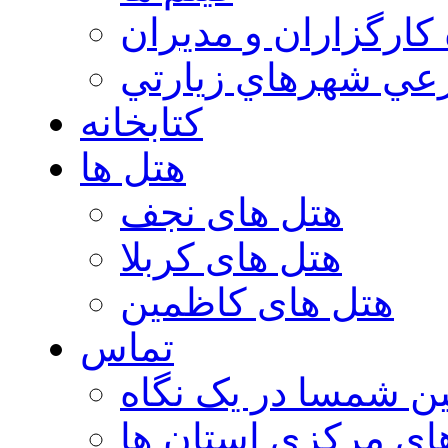
 كارگزاران و مديران
عي شهرهاي زيارتي
کتابخانه
هتل ها
هتل های نجف
هتل های کربلا
هتل های کاظمین
تماس
ن شمسا در یک نگاه
ای مرکزی استان ها