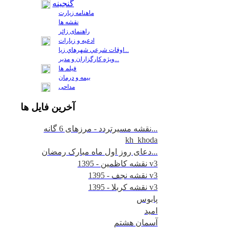
گنجینه
ماهنامه زیارت
نقشه ها
راهنمای زائر
ادعیه و زیارات
اوقات شرعي شهرهاي زيا...
ويژه كارگزاران و مدير...
فيلم ها
بیمه و درمان
مداحی
آخرين
فايل ها
نقشه مسیرتردد - مرزهای 6 گانه...
kh_khoda
دعای روز اول ماه مبارک رمضان...
نقشه کاظمین - 1395 v3
نقشه نجف - 1395 v3
نقشه کربلا - 1395 v3
پابوس
امید
آسمان هشتم