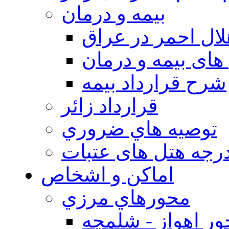
بيمه و درمان
ال احمر در عراق
های بیمه و درمان
شرح قرارداد بیمه
قرارداد زائر
توصيه هاي ضروري
درجه هتل های عتبات
اماکن و اشخاص
محورهاي مرزي
ر اهواز - شلمچه