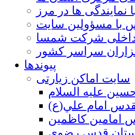
 نمایندگی ها در مرز
 با مسؤولین سایت
داخلی شرکت شمسا
گزاران سراسر کشور
پیوندها
سایت اماکن زیارتی
سين عليه السلام
قدس امام علي(ع)
 امامين كاظمين
ستان قدس رضوي