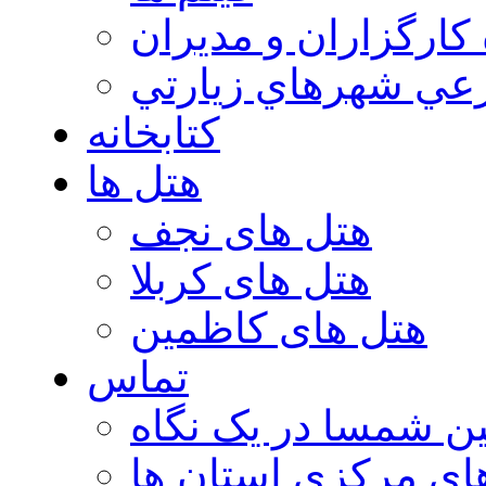
 كارگزاران و مديران
عي شهرهاي زيارتي
کتابخانه
هتل ها
هتل های نجف
هتل های کربلا
هتل های کاظمین
تماس
ن شمسا در یک نگاه
ای مرکزی استان ها