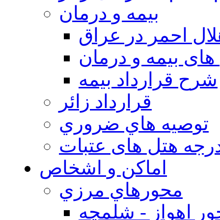
بيمه و درمان
ال احمر در عراق
های بیمه و درمان
شرح قرارداد بیمه
قرارداد زائر
توصيه هاي ضروري
درجه هتل های عتبات
اماکن و اشخاص
محورهاي مرزي
ر اهواز - شلمچه