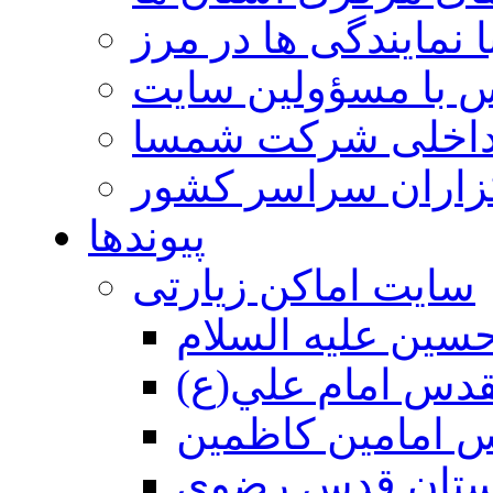
 نمایندگی ها در مرز
 با مسؤولین سایت
داخلی شرکت شمسا
گزاران سراسر کشور
پیوندها
سایت اماکن زیارتی
سين عليه السلام
قدس امام علي(ع)
 امامين كاظمين
ستان قدس رضوي