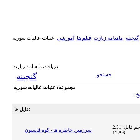
گنجینه
ماهنامه زیارت
فيلم ها
آموزشي
عتبات عاليات سوريه
دریافت ماهنامه زیارت
جستجو
گنجینه
مجموعه: عتبات عاليات سوريه
يخ
|
فایل ها:
حجم فایل: 2.31 MB | دریافت ها:
سرزمين خاطره ها - كوه قاسيون
17296