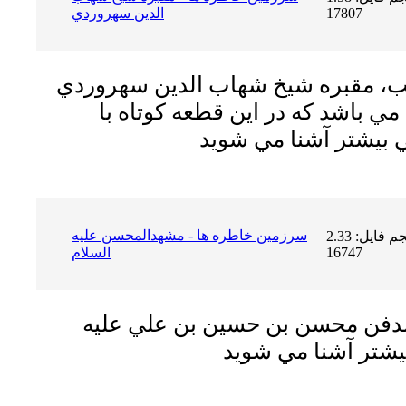
17807
الدين سهروردي
لب، مقبره شيخ شهاب الدين سهروردي
ي باشد كه در اين قطعه كوتاه با
سرزمين خاطره ها - مشهدالمحسن عليه
حجم فایل: 2.33 MB | دریافت ها:
16747
السلام
 مدفن محسن بن حسين بن علي عليه