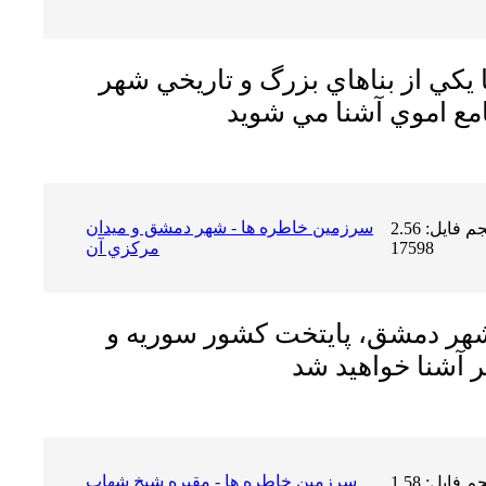
ا يكي از بناهاي بزرگ و تاريخي شهر
سرزمين خاطره ها - شهر دمشق و ميدان
حجم فایل: 2.56 MB | دریافت ها:
17598
مركزي آن
 شهر دمشق، پايتخت كشور سوريه و
سرزمين خاطره ها - مقبره شيخ شهاب
حجم فایل: 1.58 MB | دریافت ها: