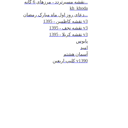
نقشه مسیرتردد - مرزهای 6 گانه...
kh_khoda
دعای روز اول ماه مبارک رمضان...
نقشه کاظمین - 1395 v3
نقشه نجف - 1395 v3
نقشه کربلا - 1395 v3
پابوس
امید
آسمان هشتم
کلیپ اربعین v1390