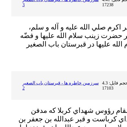
3
17238
 اكرم صلي الله عليه و آله و سلم،
 حضرت زينب سلام الله عليها و فضّه
لله عليها در قبرستان باب الصغير
حجم فایل: 4.3 MB | دریافت ها:
سرزمين خاطره ها - قبرستان باب الصغير
2
17103
 مقام رؤوس شهداي كربلا كه مدفن
 كرباست و قبر عبدالله بن جعفر بن