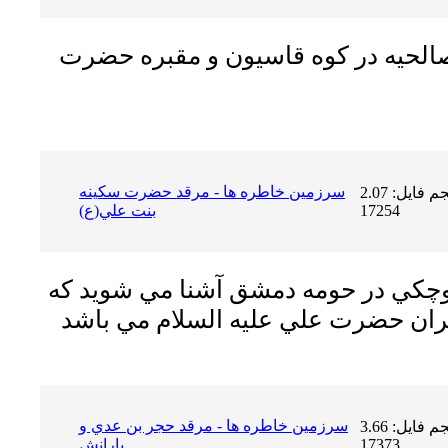
 صالحيه در كوه قاسيون و مقبره حضرت
سرزمين خاطره ها - مرقد حضرت سكينه
حجم فایل: 2.07 MB | دریافت ها:
17254
بنت علي(ع)
كوچكي در حومه دمشق آشنا مي شويد كه
سرزمين خاطره ها - مرقد حجر بن عدي و
حجم فایل: 3.66 MB | دریافت ها:
17373
يارانش