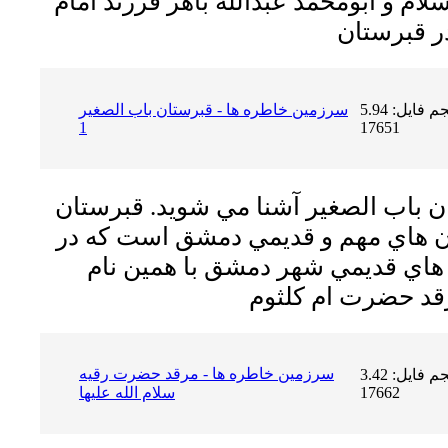
ام و ابومحمد عبدالله باهر فرزند امام
حجم فایل: 5.94 MB | دریافت ها:
سرزمين خاطره ها - قبرستان باب الصغير
1
17651
ان باب الصغير آشنا مي شويد. قبرستان
ان هاي مهم و قديمي دمشق است كه در
 هاي قديمي شهر دمشق با همين نام
سرزمين خاطره ها - مرقد حضرت رقيه
حجم فایل: 3.42 MB | دریافت ها:
17662
سلام الله عليها