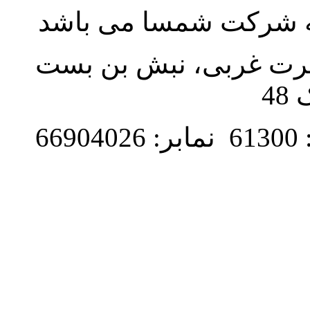
به شرکت شمسا می باشد
نصرت غربی، نبش بن بست
48