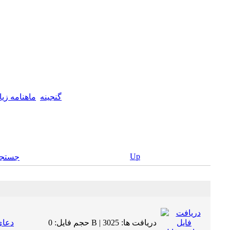
گنجینه
ماهنامه زی
Up
جستجو
حجم فایل: 0 B | دریافت ها: 3025
دعای