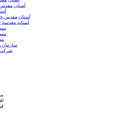
آستان مقدس 
آست
آستان مقدس ح
آستانه مقدسه
مسج
مسج
مس
سازمان ه
شرکت ه
مش
اق
قی