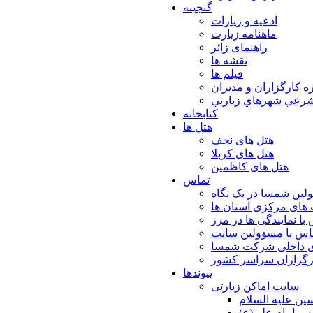
گنجینه
ادعیه و زیارات
ماهنامه زیارت
راهنمای زائر
نقشه ها
فیلم ها
ه كارگزاران و مديران
شرعي شهرهاي زيارتي
کتابخانه
هتل ها
هتل های نجف
هتل های کربلا
هتل های کاظمین
تماس
لین شمسا در یک نگاه
های مرکزی استان ها
با نمایندگی ها در مرز
اس با مسؤولین سایت
ی داخلی شرکت شمسا
ارگزاران سراسر کشور
پیوندها
سایت اماکن زیارتی
ن عليه السلام
س امام علي(ع)