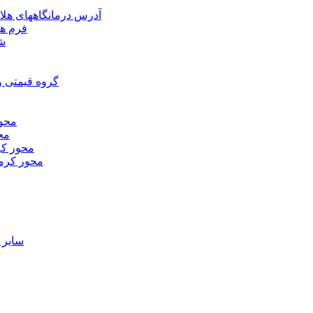
آدرس درمانگاههای هلا
فرم ها
شر
گروه قیمتی و
محور
محو
محور كر
محور كرم
ساير 