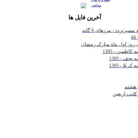
مداحی
آخرين
فايل ها
kh
 هشتم
v