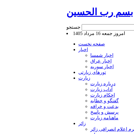
بسم رب الحسین
جستجو
امروز جمعه 16 مرداد 1405
صفحه نخست
اخبار
اخبار شمسا
اخبار عراق
اخبار سوریه
تورهای زیارتی
زیارت
درباره زیارت
آداب زیارت
احکام زیارت
گفتگو و خطابه
بدعت و خرافه
پرسش و پاسخ
ماهنامه زیارت
زائر
م اعلام انصرافی زائر