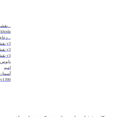
نقشه مسیرتردد - مرزهای 6 گانه...
_khoda
دعای روز اول ماه مبارک رمضان...
نقشه کاظمین - 1395 v3
نقشه نجف - 1395 v3
نقشه کربلا - 1395 v3
پابوس
امید
آسمان
کلیپ اربعین 1390