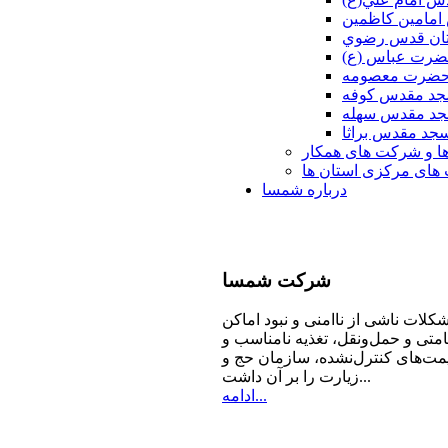
امامين كاظمين
ان قدس رضوي
ضرت عباس (ع)
 حضرت معصومه
د مقدس كوفه
د مقدس سهله
جد مقدس براثا
ا و شرکت های همکار
ای مرکزی استان ها
درباره شمسا
شرکت
شمسا
كلات ناشی از ناامنی و نبود اماكن
امتی و حمل‌ونقل، تغذیه‌ نامناسب و
مت‌های كنترل‌نشده، سازمان حج و
زیارت را بر آن داشت...
ادامه...