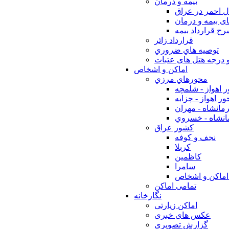
بيمه و درمان
ل احمر در عراق
ی بیمه و درمان
ح قرارداد بیمه
قرارداد زائر
توصيه هاي ضروري
 درجه هتل های عتبات
اماکن و اشخاص
محورهاي مرزي
 اهواز - شلمچه
ر اهواز - چزابه
مانشاه - مهران
انشاه - خسروي
كشور عراق
نجف و كوفه
كربلا
كاظمين
سامرا
اماكن و اشخاص
تمامی اماکن
نگارخانه
اماکن زیارتی
عکس های خبری
گزارش تصویری