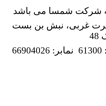
به شرکت شمسا می باشد
نصرت غربی، نبش بن بست
48