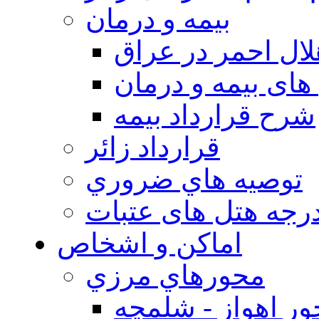
بيمه و درمان
ال احمر در عراق
های بیمه و درمان
شرح قرارداد بیمه
قرارداد زائر
توصيه هاي ضروري
درجه هتل های عتبات
اماکن و اشخاص
محورهاي مرزي
ر اهواز - شلمچه