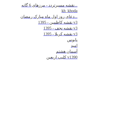
نقشه مسیرتردد - مرزهای 6 گانه...
kh_khoda
دعای روز اول ماه مبارک رمضان...
نقشه کاظمین - 1395 v3
نقشه نجف - 1395 v3
نقشه کربلا - 1395 v3
پابوس
امید
آسمان هشتم
کلیپ اربعین v1390