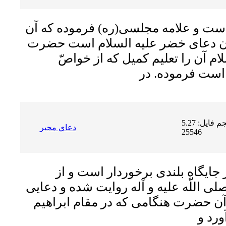
 است و علامه مجلسى(ره) فرموده كه آن
آن دعاى خضر عليه السلام است حضرت
ام آن را تعليم كميل كه از خواصّ
حجم فایل: 5.27 MB | دریافت ها:
دعاي مجير
25546
ز جايگاه بلندى برخوردار است و از
للّه عليه و آله روايت شده و دعايى
ن‏ حضرت هنگامى كه در مقام ابراهيم