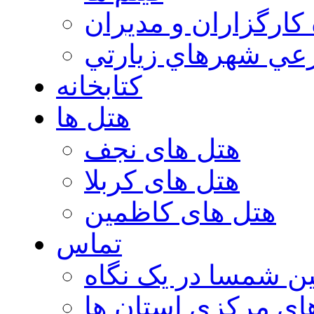
 كارگزاران و مديران
عي شهرهاي زيارتي
کتابخانه
هتل ها
هتل های نجف
هتل های کربلا
هتل های کاظمین
تماس
ن شمسا در یک نگاه
ای مرکزی استان ها