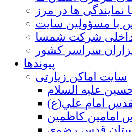
 نمایندگی ها در مرز
 با مسؤولین سایت
داخلی شرکت شمسا
گزاران سراسر کشور
پیوندها
سایت اماکن زیارتی
سين عليه السلام
قدس امام علي(ع)
 امامين كاظمين
ستان قدس رضوي