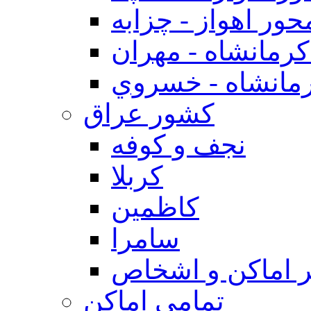
حور اهواز - چزابه
رمانشاه - مهران
مانشاه - خسروي
كشور عراق
نجف و كوفه
كربلا
كاظمين
سامرا
 اماكن و اشخاص
تمامی اماکن