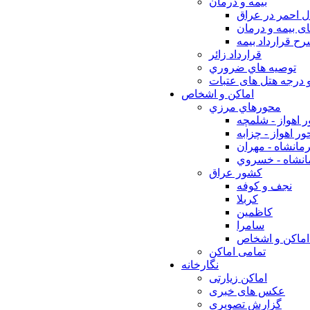
بيمه و درمان
ل احمر در عراق
ی بیمه و درمان
ح قرارداد بیمه
قرارداد زائر
توصيه هاي ضروري
 درجه هتل های عتبات
اماکن و اشخاص
محورهاي مرزي
 اهواز - شلمچه
ر اهواز - چزابه
مانشاه - مهران
انشاه - خسروي
كشور عراق
نجف و كوفه
كربلا
كاظمين
سامرا
اماكن و اشخاص
تمامی اماکن
نگارخانه
اماکن زیارتی
عکس های خبری
گزارش تصویری