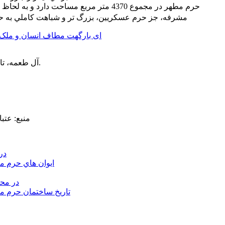
حرم مطهر در مجموع 4370 متر مربع مساحت دارد
مشرفه، جز حرم عسكريين، بزرگ تر و شباهت كاملي به حرم
1. آل طعمه، تاريخ مرقد الحسين و العباس، 263.
منبع: عتب
در
ايوان هاي حرم م
در محض
تاريخ ساختمان حرم م