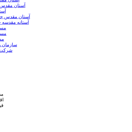
آستان مقدس 
آست
آستان مقدس ح
آستانه مقدسه
مسج
مسج
مس
سازمان ه
شرکت ه
مش
اق
قی