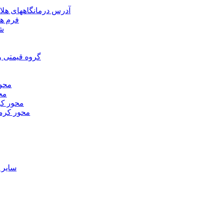
آدرس درمانگاههای هلا
فرم ها
شر
گروه قیمتی و
محور
محو
محور كر
محور كرم
ساير 