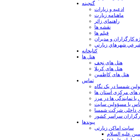
گنجینه
ادعیه و زیارات
ماهنامه زیارت
راهنمای زائر
نقشه ها
فیلم ها
ه كارگزاران و مديران
شرعي شهرهاي زيارتي
کتابخانه
هتل ها
هتل های نجف
هتل های کربلا
هتل های کاظمین
تماس
لین شمسا در یک نگاه
های مرکزی استان ها
با نمایندگی ها در مرز
اس با مسؤولین سایت
ی داخلی شرکت شمسا
ارگزاران سراسر کشور
پیوندها
سایت اماکن زیارتی
ن عليه السلام
س امام علي(ع)