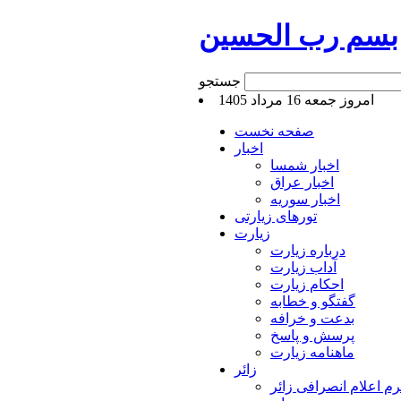
بسم رب الحسین
جستجو
امروز جمعه 16 مرداد 1405
صفحه نخست
اخبار
اخبار شمسا
اخبار عراق
اخبار سوریه
تورهای زیارتی
زیارت
درباره زیارت
آداب زیارت
احکام زیارت
گفتگو و خطابه
بدعت و خرافه
پرسش و پاسخ
ماهنامه زیارت
زائر
م اعلام انصرافی زائر