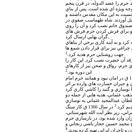
د حرم را عضد الدوله، در قرن پنجم
جه ويژه اي شده است. پس از بناي
نسبت به اين مكان مقدس داشتند و
مل آوردند. شاه طهماسب صفوي در
ي صندوق خاتم نصب كرد و آن را روي
رد و براي فرش كردن حرم فرش هاي
گران بهايي ارسال كرد.
 حرم هديه كرد و به آينه كاري برخي از بناهاي
چراغي نيز براي قرار دادن شمع ها
1
جهت روشنايي حرم هديه كرد.
رقد آن حضرت نصب كرد. اين كار را
 حرم، رواق و صحن نيز از كارهاي
2
اين دوره بود.
حرم حضرت ابوالفضل، از تخريب و غارت وهابيان در 1216 ق در امان نبود و همانند حرم امام
و جبران خسارت هاي وارده بر اثر
 مذهب عثماني، هديه هايي از جمله دو
طان عبدالمجيد عثماني به نوسازي
3
يم كرد.
در سال 1366 ق كار سنگ
اني، زير نظر آيت الله شهرستاني،
ران وارد شده بود، در بازسازي حرم
اج محمد حسين حجار باشي زنجاني و
4
ن و تاجران ايراني تهيه كرده بودند.