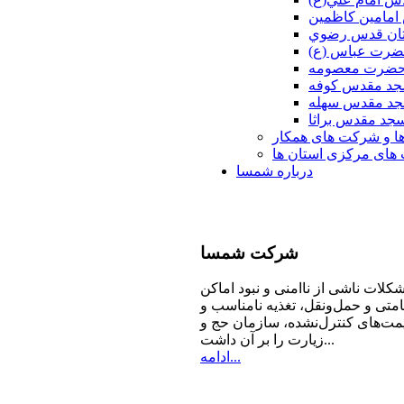
امامين كاظمين
ان قدس رضوي
ضرت عباس (ع)
 حضرت معصومه
د مقدس كوفه
د مقدس سهله
جد مقدس براثا
ا و شرکت های همکار
ای مرکزی استان ها
درباره شمسا
شرکت
شمسا
كلات ناشی از ناامنی و نبود اماكن
امتی و حمل‌ونقل، تغذیه‌ نامناسب و
مت‌های كنترل‌نشده، سازمان حج و
زیارت را بر آن داشت...
ادامه...