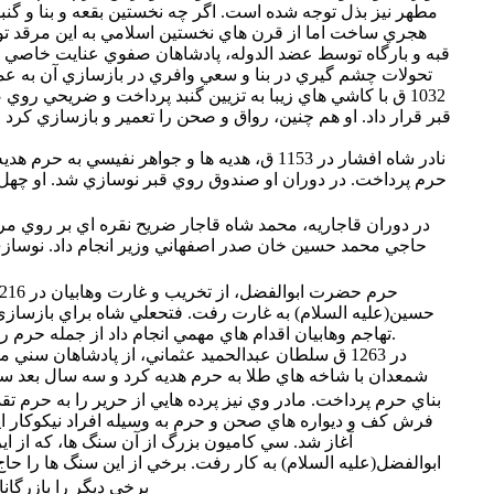
مطهر نيز بذل توجه شده است. اگر چه نخستين بقعه و بنا و گنب
هجري ساخت اما از قرن هاي نخستين اسلامي به اين مرقد تو
قبه و بارگاه توسط عضد الدوله، پادشاهان صفوي عنايت خاصي 
تحولات چشم گيري در بنا و سعي وافري در بازسازي آن به ع
1032 ق با كاشي هاي زيبا به تزيين گنبد پرداخت و ضريحي رو
قبر قرار داد. او هم چنين، رواق و صحن را تعمير و بازسازي ك
نادر شاه افشار در 1153 ق، هديه ها و جواهر نفيسي به
حرم پرداخت. در دوران او صندوق روي قبر نوسازي شد. او چهل 
در دوران قاجاريه، محمد شاه قاجار ضريح نقره اي بر روي م
حاجي محمد حسين خان صدر اصفهاني وزير انجام داد. نوسازي
حسين(عليه السلام) به غارت رفت. فتحعلي شاه براي بازسازي 
تهاجم وهابيان اقدام هاي مهمي انجام داد از جمله حرم را نوسازي و گنبد را كاشي كاري كرد.
در 1263 ق سلطان عبدالحميد عثماني، از پادشاهان سني
شمعدان با شاخه هاي طلا به حرم هديه كرد و سه سال بعد سل
بناي حرم پرداخت. مادر وي نيز پرده هايي از حرير را به حرم تقد
فرش كف و ديواره هاي صحن و حرم به وسيله افراد نيكوكار اير
آغاز شد. سي كاميون بزرگ از آن سنگ ها، كه از اي
ابوالفضل(عليه السلام) به كار رفت. برخي از اين سنگ ها را ح
برخي ديگر را بازرگانا