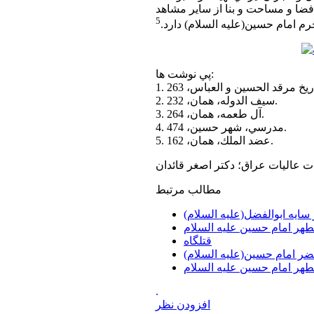
 و به لحاظ فضا و مساحت و بنا از ساير مشاهد
5
 امام حسين(عليه السلام) دارد.
پي نوشت ها:
2. سيف الدوله، همان، 232.
3. آل طعمه، همان، 264.
4. مدرسي، شهر حسين، 474.
5. عضد الملك، همان، 162.
ات عاليات عراق؛ دكتر اصغر قائدان
مطالب مرتبط
 سايه ابوالفضل(عليه السلام)
طهر امام حسين عليه السلام
قتلگاه
ر امام حسين(عليه السلام)
طهر امام حسين عليه السلام
.
افزودن نظر