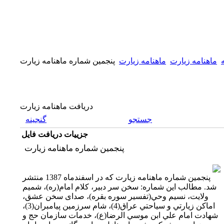
ماهنامه زیارت
ماهنامه زیارت
پنجمين شماره ماهنامه زيارت
دریافت ماهنامه زیارت
جستجو
گنجینه
جزییات دریافت فایل
پنجمين شماره ماهنامه زيارت
پنجمين شماره ماهنامه زيارت که در اسفندماه 1387 منتشر
شد. مطالب اين شماره: سخن سر دبیر، کلام امام(ره)، شمیم
ولایت،‌ نسيم وحي(تفسير سوره بقره)، صدای سخن عشق،
اماكن زيارتي و سياحتي عراق(4)، شام سرزمين پيامبران(3)،
شهادت امام علي ابن موسي الرضا(ع)، خدمات سازمان حج و