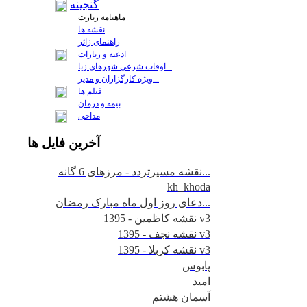
گنجینه
ماهنامه زیارت
نقشه ها
راهنمای زائر
ادعیه و زیارات
اوقات شرعي شهرهاي زيا...
ويژه كارگزاران و مدير...
فيلم ها
بیمه و درمان
مداحی
آخرين
فايل ها
نقشه مسیرتردد - مرزهای 6 گانه...
kh_khoda
دعای روز اول ماه مبارک رمضان...
نقشه کاظمین - 1395 v3
نقشه نجف - 1395 v3
نقشه کربلا - 1395 v3
پابوس
امید
آسمان هشتم