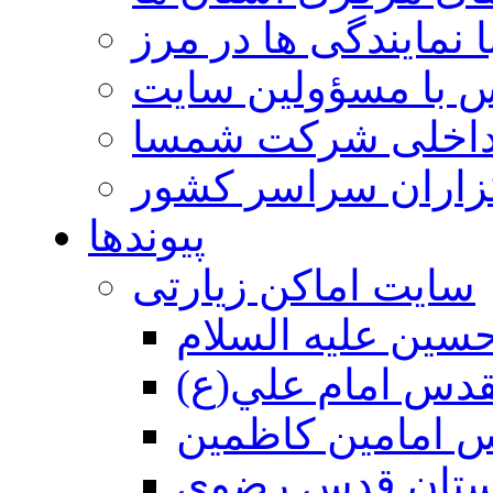
 نمایندگی ها در مرز
 با مسؤولین سایت
داخلی شرکت شمسا
گزاران سراسر کشور
پیوندها
سایت اماکن زیارتی
سين عليه السلام
قدس امام علي(ع)
 امامين كاظمين
ستان قدس رضوي