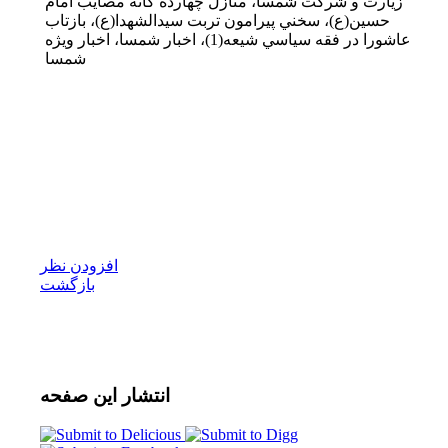
زيارت و شركت شمسا، منازل چهارده گانه مصايب امام
حسين(ع)، سخني پيرامون تربت سيدالشهدا(ع)، بازتاب
عاشورا در فقه سياسي شيعه(1)، اخبار شمسا، اخبار ویژه
شمسا
افزودن نظر
بازگشت
انتشار
این صفحه