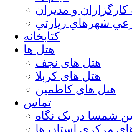
 كارگزاران و مديران
عي شهرهاي زيارتي
کتابخانه
هتل ها
هتل های نجف
هتل های کربلا
هتل های کاظمین
تماس
ن شمسا در یک نگاه
ای مرکزی استان ها