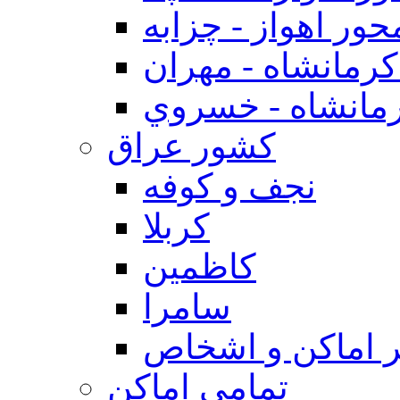
حور اهواز - چزابه
رمانشاه - مهران
مانشاه - خسروي
كشور عراق
نجف و كوفه
كربلا
كاظمين
سامرا
 اماكن و اشخاص
تمامی اماکن