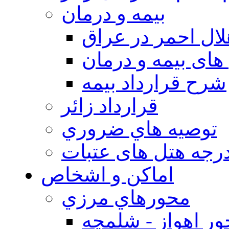
بيمه و درمان
ال احمر در عراق
های بیمه و درمان
شرح قرارداد بیمه
قرارداد زائر
توصيه هاي ضروري
درجه هتل های عتبات
اماکن و اشخاص
محورهاي مرزي
ر اهواز - شلمچه