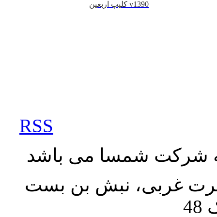
کلیپ اربعین v1390
RSS
به شرکت شمسا می باشد
نصرت غربی، نبش بن بست
48