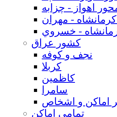
حور اهواز - چزابه
رمانشاه - مهران
مانشاه - خسروي
كشور عراق
نجف و كوفه
كربلا
كاظمين
سامرا
 اماكن و اشخاص
تمامی اماکن