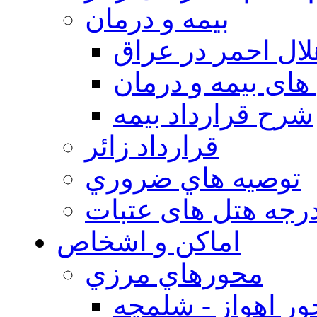
بيمه و درمان
ال احمر در عراق
های بیمه و درمان
شرح قرارداد بیمه
قرارداد زائر
توصيه هاي ضروري
درجه هتل های عتبات
اماکن و اشخاص
محورهاي مرزي
ر اهواز - شلمچه