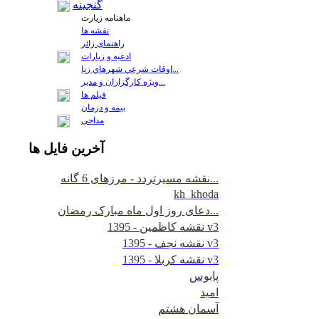
گنجینه
ماهنامه زیارت
نقشه ها
راهنمای زائر
ادعیه و زیارات
اوقات شرعي شهرهاي زيا...
ويژه كارگزاران و مدير...
فيلم ها
بیمه و درمان
مداحی
آخرين
فايل ها
نقشه مسیرتردد - مرزهای 6 گانه...
kh_khoda
دعای روز اول ماه مبارک رمضان...
نقشه کاظمین - 1395 v3
نقشه نجف - 1395 v3
نقشه کربلا - 1395 v3
پابوس
امید
آسمان هشتم