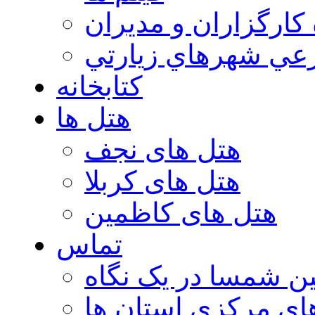
 كارگزاران و مديران
عي شهرهاي زيارتي
کتابخانه
هتل ها
هتل های نجف
هتل های کربلا
هتل های کاظمین
تماس
ن شمسا در یک نگاه
ای مرکزی استان ها