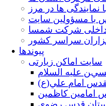
 نمایندگی ها در مرز
 با مسؤولین سایت
داخلی شرکت شمسا
گزاران سراسر کشور
پیوندها
سایت اماکن زیارتی
ين عليه السلام
قدس امام علي(ع)
 امامين كاظمين
ستان قدس رضوي