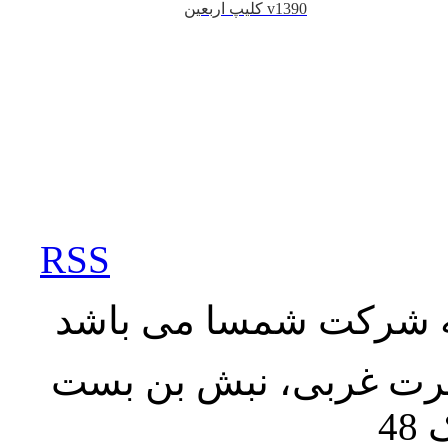
کلیپ اربعین v1390
RSS
به شرکت شمسا می باشد
نصرت غربی، نبش بن بست
48