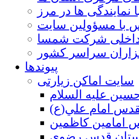
 نمایندگی ها در مرز
 با مسؤولین سایت
داخلی شرکت شمسا
گزاران سراسر کشور
پیوندها
سایت اماکن زیارتی
سين عليه السلام
قدس امام علي(ع)
 امامين كاظمين
ستان قدس رضوي