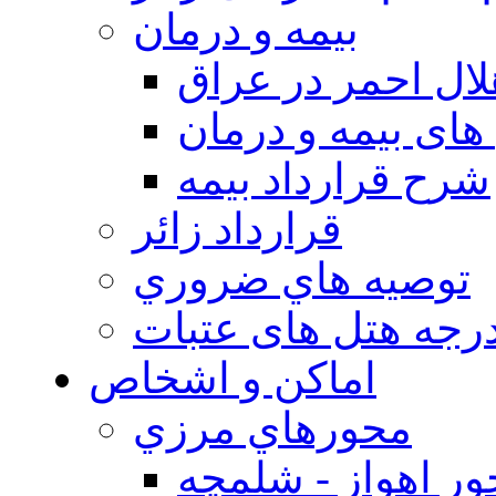
بيمه و درمان
ال احمر در عراق
های بیمه و درمان
شرح قرارداد بیمه
قرارداد زائر
توصيه هاي ضروري
درجه هتل های عتبات
اماکن و اشخاص
محورهاي مرزي
ر اهواز - شلمچه