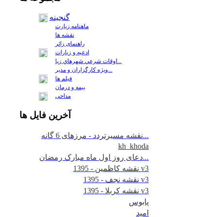
گنجینه
ماهنامه زیارت
نقشه ها
راهنمای زائر
ادعیه و زیارات
اوقات شرعي شهرهاي زيا...
ويژه كارگزاران و مدير...
فيلم ها
بیمه و درمان
مداحی
آخرين
فايل ها
نقشه مسیرتردد - مرزهای 6 گانه...
kh_khoda
دعای روز اول ماه مبارک رمضان...
نقشه کاظمین - 1395 v3
نقشه نجف - 1395 v3
نقشه کربلا - 1395 v3
پابوس
امید