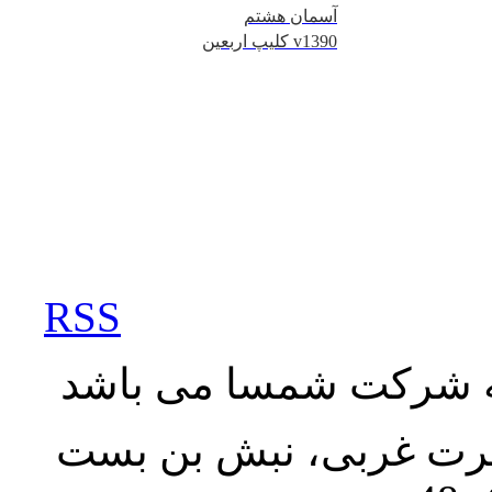
آسمان هشتم
کلیپ اربعین v1390
RSS
به شرکت شمسا می باشد
نصرت غربی، نبش بن بست