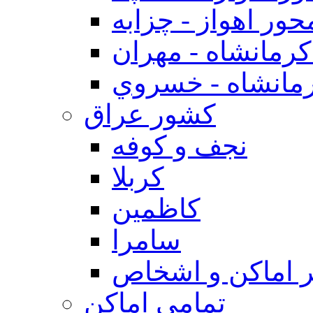
حور اهواز - چزابه
رمانشاه - مهران
مانشاه - خسروي
كشور عراق
نجف و كوفه
كربلا
كاظمين
سامرا
 اماكن و اشخاص
تمامی اماکن