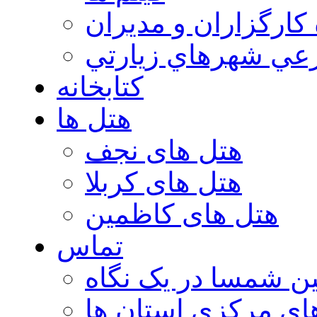
 كارگزاران و مديران
عي شهرهاي زيارتي
کتابخانه
هتل ها
هتل های نجف
هتل های کربلا
هتل های کاظمین
تماس
ن شمسا در یک نگاه
ای مرکزی استان ها