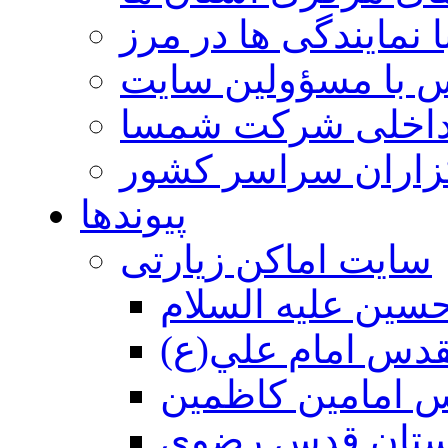
 نمایندگی ها در مرز
 با مسؤولین سایت
داخلی شرکت شمسا
گزاران سراسر کشور
پیوندها
سایت اماکن زیارتی
سين عليه السلام
قدس امام علي(ع)
 امامين كاظمين
ستان قدس رضوي