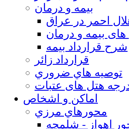
بيمه و درمان
ال احمر در عراق
های بیمه و درمان
شرح قرارداد بیمه
قرارداد زائر
توصيه هاي ضروري
درجه هتل های عتبات
اماکن و اشخاص
محورهاي مرزي
ر اهواز - شلمچه