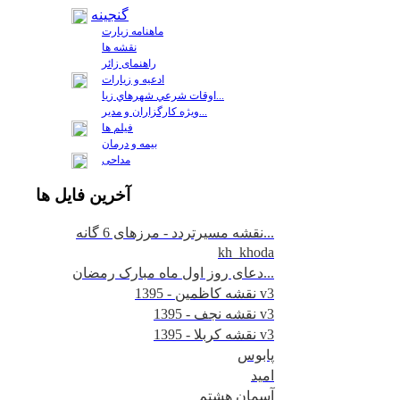
گنجینه
ماهنامه زیارت
نقشه ها
راهنمای زائر
ادعیه و زیارات
اوقات شرعي شهرهاي زيا...
ويژه كارگزاران و مدير...
فيلم ها
بیمه و درمان
مداحی
آخرين
فايل ها
نقشه مسیرتردد - مرزهای 6 گانه...
kh_khoda
دعای روز اول ماه مبارک رمضان...
نقشه کاظمین - 1395 v3
نقشه نجف - 1395 v3
نقشه کربلا - 1395 v3
پابوس
امید
آسمان هشتم