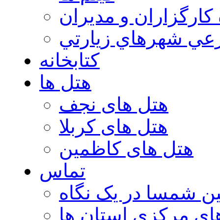
 كارگزاران و مديران
عي شهرهاي زيارتي
کتابخانه
هتل ها
هتل های نجف
هتل های کربلا
هتل های کاظمین
تماس
ن شمسا در یک نگاه
ای مرکزی استان ها