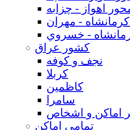
حور اهواز - چزابه
رمانشاه - مهران
مانشاه - خسروي
كشور عراق
نجف و كوفه
كربلا
كاظمين
سامرا
 اماكن و اشخاص
تمامی اماکن