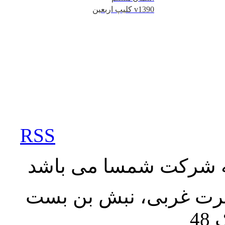
کلیپ اربعین v1390
RSS
به شرکت شمسا می باشد
نصرت غربی، نبش بن بست
48