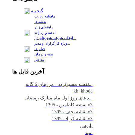
گنجینه
ماهنامه زیارت
نقشه ها
راهنمای زائر
ادعیه و زیارات
اوقات شرعي شهرهاي زيا...
ويژه كارگزاران و مدير...
فيلم ها
بیمه و درمان
مداحی
آخرين
فايل ها
نقشه مسیرتردد - مرزهای 6 گانه...
kh_khoda
دعای روز اول ماه مبارک رمضان...
نقشه کاظمین - 1395 v3
نقشه نجف - 1395 v3
نقشه کربلا - 1395 v3
پابوس
امید