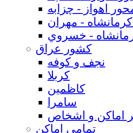
حور اهواز - چزابه
رمانشاه - مهران
مانشاه - خسروي
كشور عراق
نجف و كوفه
كربلا
كاظمين
سامرا
 اماكن و اشخاص
تمامی اماکن