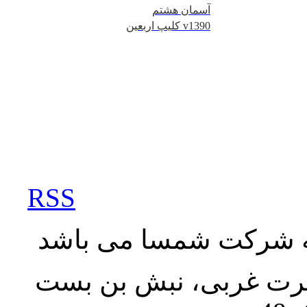
آسمان هشتم
کلیپ اربعین v1390
RSS
به شرکت شمسا می باشد
نصرت غربی، نبش بن بست