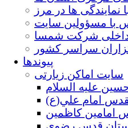
 نمایندگی ها در مرز
 با مسؤولین سایت
داخلی شرکت شمسا
گزاران سراسر کشور
پیوندها
سایت اماکن زیارتی
ين عليه السلام
قدس امام علي(ع)
 امامين كاظمين
ستان قدس رضوي