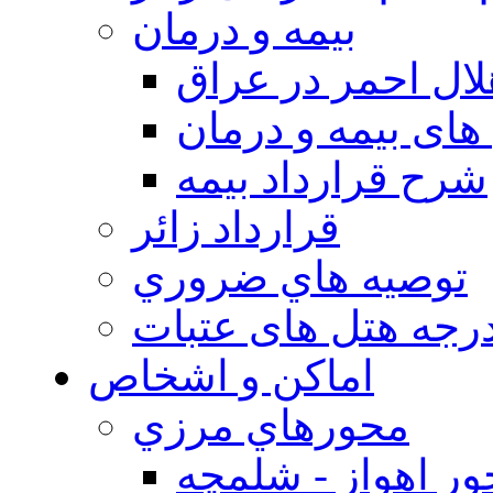
بيمه و درمان
ال احمر در عراق
های بیمه و درمان
شرح قرارداد بیمه
قرارداد زائر
توصيه هاي ضروري
درجه هتل های عتبات
اماکن و اشخاص
محورهاي مرزي
ر اهواز - شلمچه