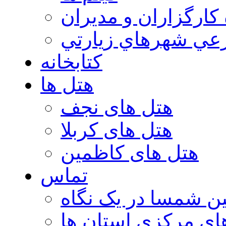
 كارگزاران و مديران
عي شهرهاي زيارتي
کتابخانه
هتل ها
هتل های نجف
هتل های کربلا
هتل های کاظمین
تماس
ن شمسا در یک نگاه
ای مرکزی استان ها