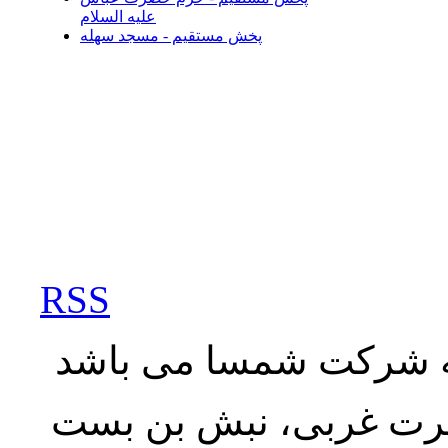
علیه السلام
پخش مستقیم - مسجد سهله
RSS
به شرکت شمسا می باشد
نصرت غربی، نبش بن بست