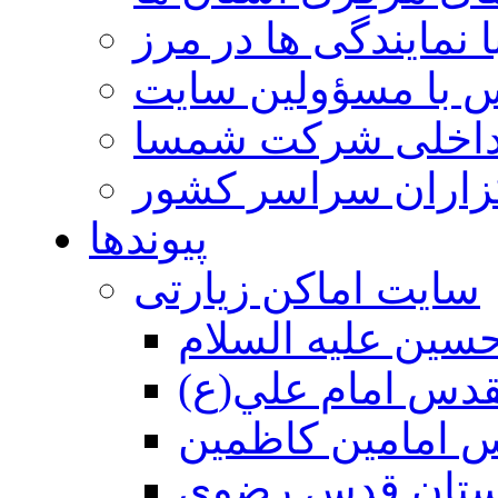
 نمایندگی ها در مرز
 با مسؤولین سایت
داخلی شرکت شمسا
گزاران سراسر کشور
پیوندها
سایت اماکن زیارتی
سين عليه السلام
قدس امام علي(ع)
 امامين كاظمين
ستان قدس رضوي