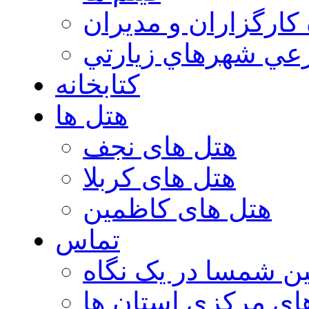
 كارگزاران و مديران
عي شهرهاي زيارتي
کتابخانه
هتل ها
هتل های نجف
هتل های کربلا
هتل های کاظمین
تماس
ن شمسا در یک نگاه
ای مرکزی استان ها