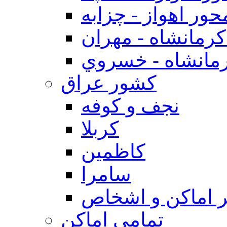
حور اهواز - چزابه
رمانشاه - مهران
مانشاه - خسروي
كشور عراق
نجف و كوفه
كربلا
كاظمين
سامرا
 اماكن و اشخاص
تمامی اماکن