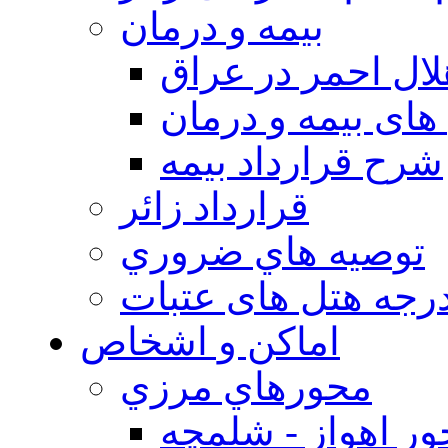
بيمه و درمان
ال احمر در عراق
های بیمه و درمان
شرح قرارداد بیمه
قرارداد زائر
توصيه هاي ضروري
درجه هتل های عتبات
اماکن و اشخاص
محورهاي مرزي
ر اهواز - شلمچه