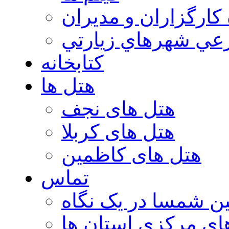
 كارگزاران و مديران
عي شهرهاي زيارتي
کتابخانه
هتل ها
هتل های نجف
هتل های کربلا
هتل های کاظمین
تماس
ن شمسا در یک نگاه
ای مرکزی استان ها