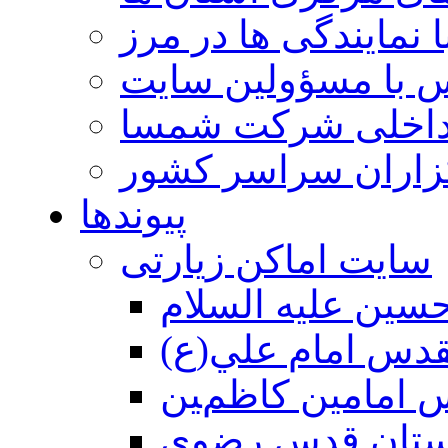
 نمایندگی ها در مرز
 با مسؤولین سایت
داخلی شرکت شمسا
گزاران سراسر کشور
پیوندها
سایت اماکن زیارتی
سين عليه السلام
قدس امام علي(ع)
 امامين كاظمين
ستان قدس رضوي