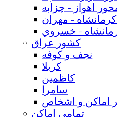
حور اهواز - چزابه
رمانشاه - مهران
مانشاه - خسروي
كشور عراق
نجف و كوفه
كربلا
كاظمين
سامرا
 اماكن و اشخاص
تمامی اماکن