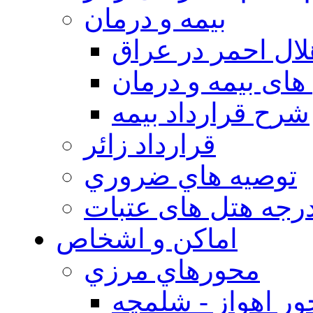
بيمه و درمان
ال احمر در عراق
های بیمه و درمان
شرح قرارداد بیمه
قرارداد زائر
توصيه هاي ضروري
درجه هتل های عتبات
اماکن و اشخاص
محورهاي مرزي
ر اهواز - شلمچه