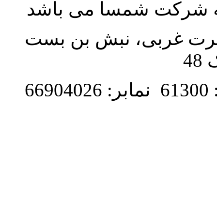
به شرکت شمسا می باشد
نصرت غربی، نبش بن بست
48