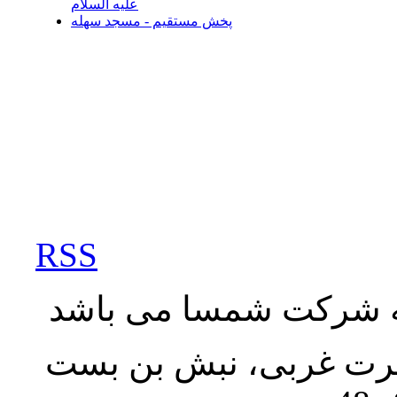
علیه السلام
پخش مستقیم - مسجد سهله
RSS
به شرکت شمسا می باشد
نصرت غربی، نبش بن بست