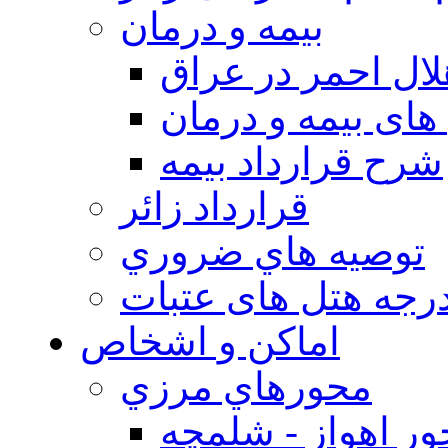
بيمه و درمان
ال احمر در عراق
های بیمه و درمان
شرح قرارداد بیمه
قرارداد زائر
توصيه هاي ضروري
درجه هتل های عتبات
اماکن و اشخاص
محورهاي مرزي
ر اهواز - شلمچه