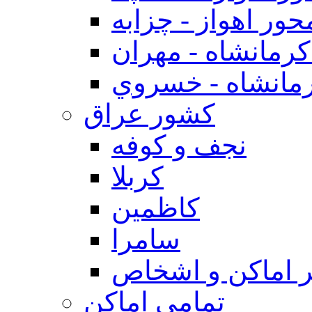
حور اهواز - چزابه
رمانشاه - مهران
مانشاه - خسروي
كشور عراق
نجف و كوفه
كربلا
كاظمين
سامرا
 اماكن و اشخاص
تمامی اماکن