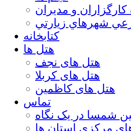
 كارگزاران و مديران
عي شهرهاي زيارتي
کتابخانه
هتل ها
هتل های نجف
هتل های کربلا
هتل های کاظمین
تماس
ن شمسا در یک نگاه
ای مرکزی استان ها