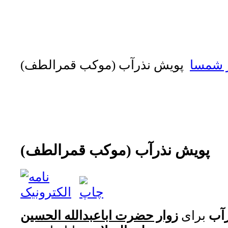
ر شمسا
پویش نذرآب (موکب قمرالطف)
پویش نذرآب (موکب قمرالطف)
آب
برای
زوار حضرت اباعبدالله الحسین