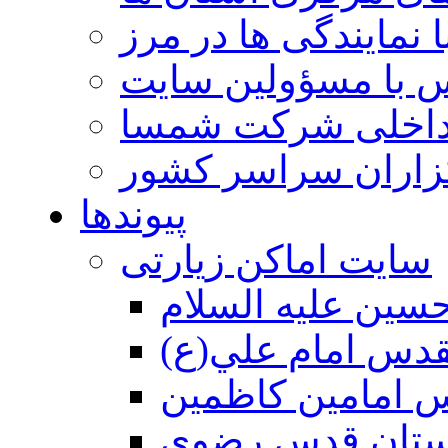
 نمایندگی ها در مرز
 با مسؤولین سایت
داخلی شرکت شمسا
گزاران سراسر کشور
پیوندها
سایت اماکن زیارتی
سين عليه السلام
قدس امام علي(ع)
 امامين كاظمين
ستان قدس رضوي