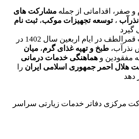
 و صفر، اقداماتی از جمله
مشارکت های
نذرآب
،
توسعه تجهیزات موکب
،
ثبت نام
شایان ذکر است موکب قمرالطف در ایام اربعین سال 1402 در
ش نذرآب،
طبخ و تهیه غذای گرم
،
میان
ه مفقودین و
هماهنگی خدمات درمانی
یت هلال احمر جمهوری اسلامی ایران
را
ت مرکزی دفاتر خدمات زیارتی سراسر