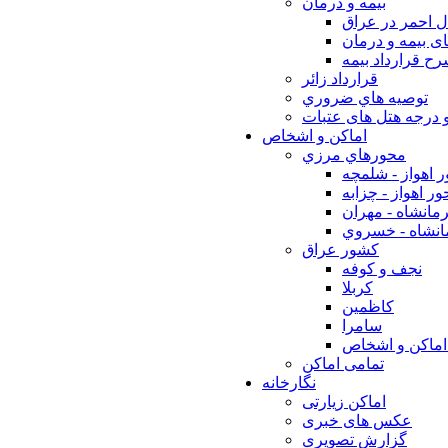
بيمه و درمان
ل احمر در عراق
ی بیمه و درمان
ح قرارداد بیمه
قرارداد زائر
توصيه هاي ضروري
 درجه هتل های عتبات
اماکن و اشخاص
محورهاي مرزي
 اهواز - شلمچه
ر اهواز - چزابه
مانشاه - مهران
انشاه - خسروي
كشور عراق
نجف و كوفه
كربلا
كاظمين
سامرا
اماكن و اشخاص
تمامی اماکن
نگارخانه
اماکن زیارتی
عکس های خبری
گزارش تصویری