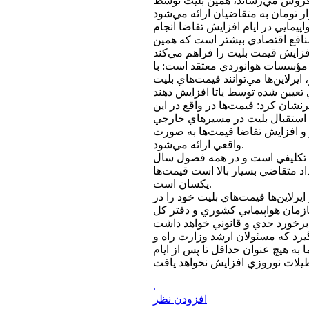
ن - دمشق را 318 هزار تومان به فروش مي‌رساند، همين بليت توسط
مايي در ايام افزايش تقاضا انجام
منافع اقتصادي بيشتر است كه همين
و مؤسسات هوانوردي معتقد است: با
يرلاين‌ها مي‌توانند قيمت‌هاي بليت
نشان كرد: قيمت‌ها در واقع در اين
 استقبال بليت در مسير‌هاي خارجي
 و افزايش تقاضا قيمت‌ها به صورت
واقعي ارائه مي‌شود.
ا تكليفي است و در همه فصول سال
د متقاضي بسيار بالا است قيمت‌ها
يكسان است.
يرلاين‌ها قيمت‌هاي بليت خود را در
 سازمان هواپيمايي كشوري و دفتر كل
د كه مسئولان ارشد وزارت راه و
 به هيچ عنوان حداقل تا پس از ايام
.
افزودن نظر