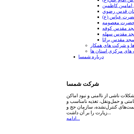
امامين كاظمين
ان قدس رضوي
ضرت عباس (ع)
 حضرت معصومه
د مقدس كوفه
د مقدس سهله
جد مقدس براثا
ا و شرکت های همکار
ای مرکزی استان ها
درباره شمسا
شرکت
شمسا
كلات ناشی از ناامنی و نبود اماكن
امتی و حمل‌ونقل، تغذیه‌ نامناسب و
مت‌های كنترل‌نشده، سازمان حج و
زیارت را بر آن داشت...
ادامه...