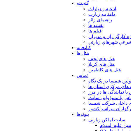
گنجینه
ادعیه و زیارات
ماهنامه زیارت
راهنمای زائر
نقشه ها
فیلم ها
ه كارگزاران و مديران
شرعي شهرهاي زيارتي
کتابخانه
هتل ها
هتل های نجف
هتل های کربلا
هتل های کاظمین
تماس
لین شمسا در یک نگاه
های مرکزی استان ها
با نمایندگی ها در مرز
اس با مسؤولین سایت
ی داخلی شرکت شمسا
ارگزاران سراسر کشور
پیوندها
سایت اماکن زیارتی
ن عليه السلام
س امام علي(ع)