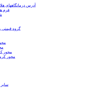
آدرس درمانگاههای هلا
فرم ها
شر
گروه قیمتی و
محور
محو
محور كر
محور كرم
ساير 