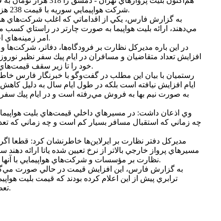
هم‌اكنون بليت پروازهاي تهرا
شركت هواپيمايي سوريه با قيمت 238 هزار تومان به متقاضيان ارائه مي‌شود.
به گزارش فارس، يكي از اقداماتي كه اغلب شركت‌هاي هواپي
مي‌دهند، ارائه بليت هواپيما به صورت چارتر در راستاي كسب 
امر زمينه‌هاي افزايش قيمت بليت را فراهم مي‌كند.
در اين باره مديركل نظارت بر فرودگاه‌ها، دفاتر، شركت‌ها 
افزايش تعداد متقاضيان و مسافران در ايام پيك سفر نظير نوروز، ا
خود را تا زير سقف قيمت‌هاي تعيين شده توسط ياتا افزايش دهند.
رستميان با بيان اين مطلب در گفت‌وگو با خبرنگار فارس خاطر
ايام افزايش نيافته است بلكه در طول ايام سال به دليل كاهش
به صورت نيم بها به فروش مي‌رفته است و در ايام پيك سفر
وي اذعان داشت: در مسيرهاي داخلي قيمت‌هاي بليت هواپيم
چه زماني كه استقبال مسافر بسيار كم است و چه زماني كه تعدا
مديركل دفتر نظارت بر ايرلاين‌ها خاطرنشان كرد: قطعا اگر ا
مسيرهاي پرواز خارجي بالاتر از نرخ تعيين شده ياتا ارائه دهند
نظارت بر مؤسسات و شركت‌هاي هواپيمايي با آنها برخورد جدي و قانوني خواهد داشت.
به گزارش فارس، اين افزايش قيمت در حالي صورت مي‌گير
ترابري پيش از اين اعلام كرده بودند كه قيمت بليت هواپيما
تعطيلات نوروزي افزايش نخواهد يافت.