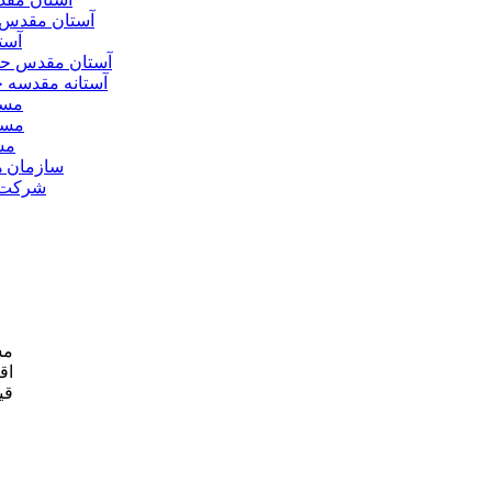
آستان مقدس 
آست
آستان مقدس ح
آستانه مقدسه
مسج
مسج
مس
سازمان ه
شرکت ه
مش
اق
قی