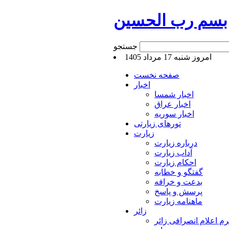
بسم رب الحسین
جستجو
امروز شنبه 17 مرداد 1405
صفحه نخست
اخبار
اخبار شمسا
اخبار عراق
اخبار سوریه
تورهای زیارتی
زیارت
درباره زیارت
آداب زیارت
احکام زیارت
گفتگو و خطابه
بدعت و خرافه
پرسش و پاسخ
ماهنامه زیارت
زائر
م اعلام انصرافی زائر