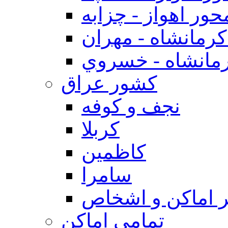
حور اهواز - چزابه
رمانشاه - مهران
مانشاه - خسروي
كشور عراق
نجف و كوفه
كربلا
كاظمين
سامرا
 اماكن و اشخاص
تمامی اماکن