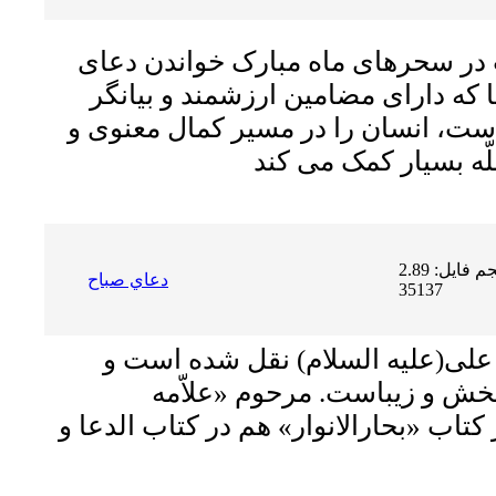
در سحرهاى ماه مبارک خواندن دعاى
 که داراى مضامین ارزشمند و بیانگر
، انسان را در مسیر کمال معنوى و
حجم فایل: 2.89 MB | دریافت ها:
دعاي صباح
35137
 على(علیه السلام) نقل شده است و
 بخش و زیباست. مرحوم «علاّمه
کتاب «بحارالانوار» هم در کتاب الدعا و