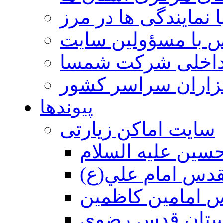
 نمایندگی ها در مرز
 با مسؤولین سایت
داخلی شرکت شمسا
گزاران سراسر کشور
پیوندها
سایت اماکن زیارتی
سين عليه السلام
قدس امام علي(ع)
 امامين كاظمين
ستان قدس رضوي