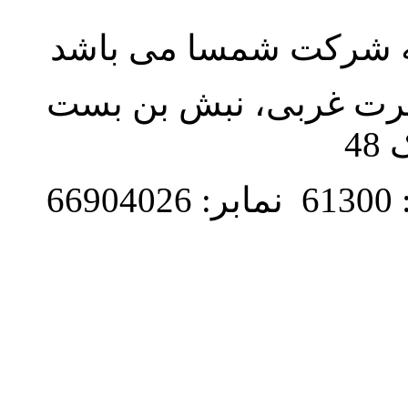
به شرکت شمسا می باشد
نصرت غربی، نبش بن بست
48