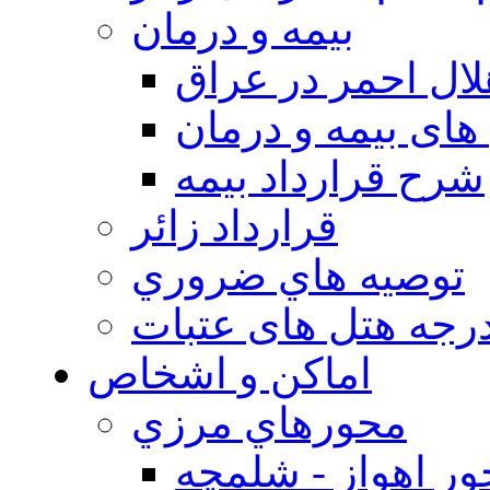
بيمه و درمان
ال احمر در عراق
های بیمه و درمان
شرح قرارداد بیمه
قرارداد زائر
توصيه هاي ضروري
درجه هتل های عتبات
اماکن و اشخاص
محورهاي مرزي
ر اهواز - شلمچه