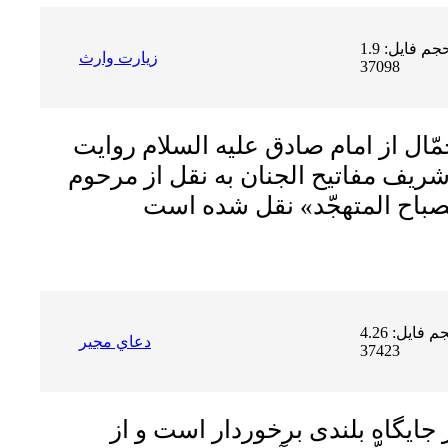
حجم فایل: 1.9 MB | دریافت ها:
زيارت وارث
37098
ّال از امام صادق عليه السلام روايت
ريف مفاتيح الجنان به نقل از مرحوم
حجم فایل: 4.26 MB | دریافت ها:
دعاي مجير
37423
ز جايگاه بلندى برخوردار است و از