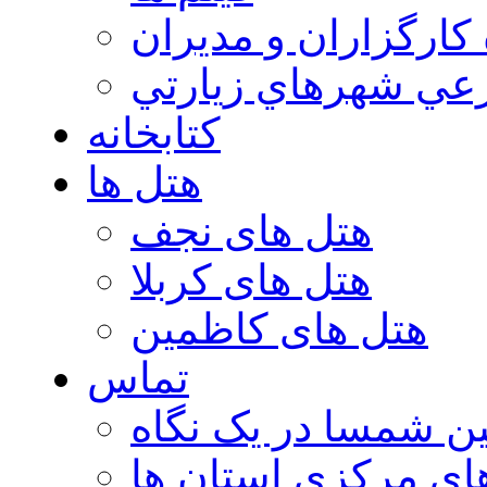
 كارگزاران و مديران
عي شهرهاي زيارتي
کتابخانه
هتل ها
هتل های نجف
هتل های کربلا
هتل های کاظمین
تماس
ن شمسا در یک نگاه
ای مرکزی استان ها