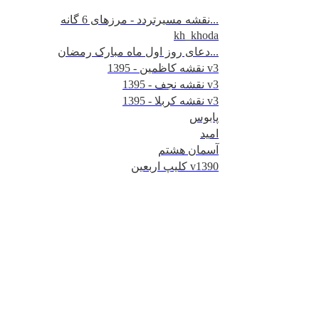
نقشه مسیرتردد - مرزهای 6 گانه...
kh_khoda
دعای روز اول ماه مبارک رمضان...
نقشه کاظمین - 1395 v3
نقشه نجف - 1395 v3
نقشه کربلا - 1395 v3
پابوس
امید
آسمان هشتم
کلیپ اربعین v1390