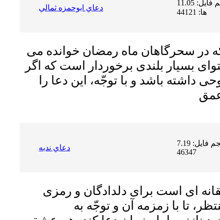
حجم فایل: 11.05 MB | دریافت
دعاي ابوحمزه ثمالي
ها: 44121
ه در سحرگاهان ماه رمضان خوانده مى
واى بسیار بلندى برخوردار است که اگر
 داشته باشد و با توجّه، این دعا را
حجم فایل: 7.19 MB | دریافت ها:
دعاي ندبه
46347
انه اى است براى دلدادگان و رمزى
ر، تا با زمزمه آن و توجّه به