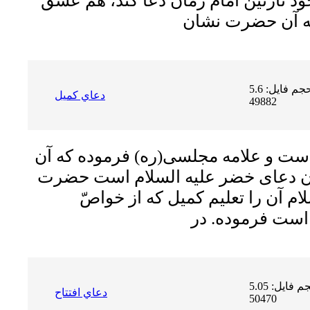
د نازنین امام زمان دعا کند، هم عشق
حجم فایل: 5.6 MB | دریافت ها:
دعاي كميل
49882
 است و علامه مجلسى(ره) فرموده كه آن
آن دعاى خضر عليه السلام است حضرت
ام آن را تعليم كميل كه از خواصّ
حجم فایل: 5.05 MB | دریافت ها:
دعاي افتتاح
50470