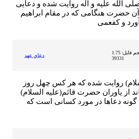
للّه عليه و آله روايت شده و دعايى
ن‏ حضرت هنگامى كه در مقام ابراهيم
حجم فایل: 1.75 MB | دریافت ها:
دعاي عهد
39331
لام)
روایت شده که هر کس چهل روز
اند از یاوران حضرت قائم
(علیه السلام)
ین گونه دعاها در مورد کسانى است که