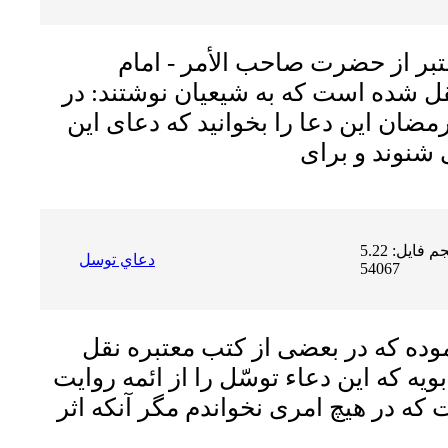
تبر از حضرت صاحب الأمر - امام
نقل شده است که به شیعیان نوشتند: در
ضان این دعا را بخوانید که دعاى این
حجم فایل: 5.22 MB | دریافت ها:
دعاي توسل
54067
وده كه در بعضى از كتب معتبره نقل
بويه كه اين دعاء توسّل را از ائمه روايت
كه در هيچ امرى نخواندم مگر آنكه اثر