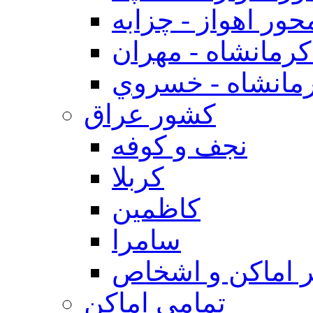
حور اهواز - چزابه
رمانشاه - مهران
مانشاه - خسروي
كشور عراق
نجف و كوفه
كربلا
كاظمين
سامرا
 اماكن و اشخاص
تمامی اماکن