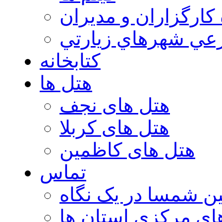
 كارگزاران و مديران
عي شهرهاي زيارتي
کتابخانه
هتل ها
هتل های نجف
هتل های کربلا
هتل های کاظمین
تماس
ن شمسا در یک نگاه
ای مرکزی استان ها