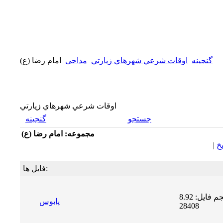
گنجینه
اوقات شرعي شهرهاي زيارتي
مداحی
امام رضا (ع)
اوقات شرعي شهرهاي زيارتي
جستجو
گنجینه
مجموعه: امام رضا (ع)
يخ
|
فایل ها:
حجم فایل: 8.92 MB | دریافت ها:
پابوس
28408