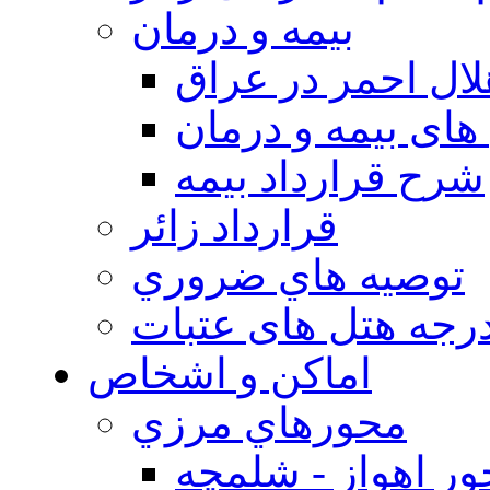
بيمه و درمان
ال احمر در عراق
های بیمه و درمان
شرح قرارداد بیمه
قرارداد زائر
توصيه هاي ضروري
درجه هتل های عتبات
اماکن و اشخاص
محورهاي مرزي
ر اهواز - شلمچه