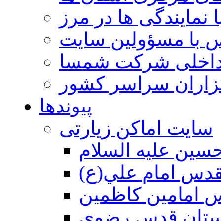
 نمایندگی ها در مرز
 با مسؤولین سایت
داخلی شرکت شمسا
گزاران سراسر کشور
پیوندها
سایت اماکن زیارتی
سين عليه السلام
قدس امام علي(ع)
 امامين كاظمين
ستان قدس رضوي