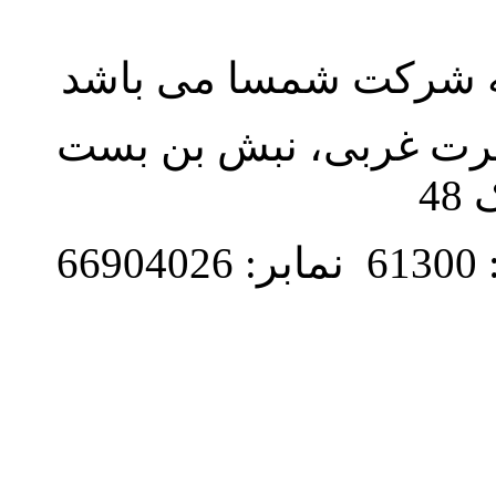
به شرکت شمسا می باشد
نصرت غربی، نبش بن بست
48