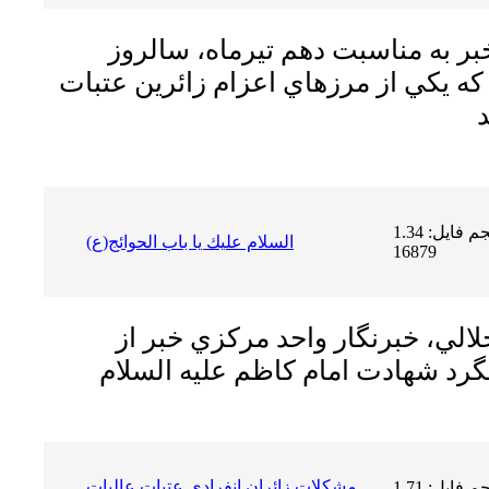
 به مناسبت دهم تیرماه، سالروز
ه يكي از مرزهاي اعزام زائرين عتبات
حجم فایل: 1.34 MB | دریافت ها:
السلام عليك يا باب الحوائج(ع)
16879
لي، خبرنگار واحد مركزي خبر از
گرد شهادت امام كاظم عليه السلام
مشکلات زائران انفرادی عتبات عالیات
حجم فایل: 1.71 MB | دریافت ها: