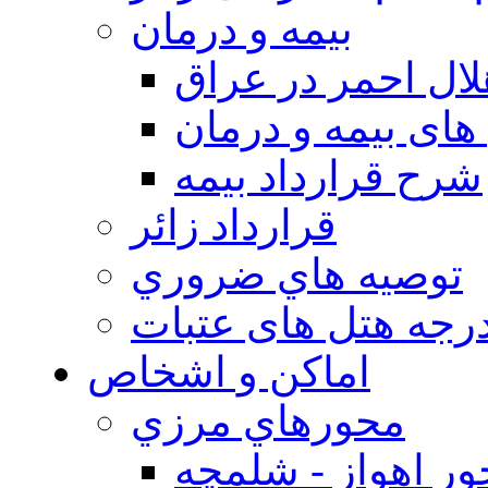
بيمه و درمان
ال احمر در عراق
های بیمه و درمان
شرح قرارداد بیمه
قرارداد زائر
توصيه هاي ضروري
درجه هتل های عتبات
اماکن و اشخاص
محورهاي مرزي
ر اهواز - شلمچه