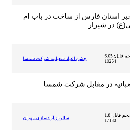
ر استان فارس از ساخت در باب ام
ی(ع) در شیراز
حجم فایل: 6.05 MB | دریافت ها:
جشن اعیاد شعبانیه شرکت شمسا
10254
بانیه در مقابل شرکت شمسا
حجم فایل: 1.8 MB | دریافت ها:
سالروز آزادسازی مهران
17180