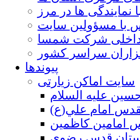
 نمایندگی ها در مرز
 با مسؤولین سایت
داخلی شرکت شمسا
گزاران سراسر کشور
پیوندها
سایت اماکن زیارتی
سين عليه السلام
قدس امام علي(ع)
 امامين كاظمين
ستان قدس رضوي