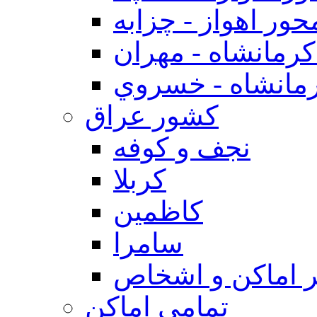
حور اهواز - چزابه
رمانشاه - مهران
مانشاه - خسروي
كشور عراق
نجف و كوفه
كربلا
كاظمين
سامرا
 اماكن و اشخاص
تمامی اماکن