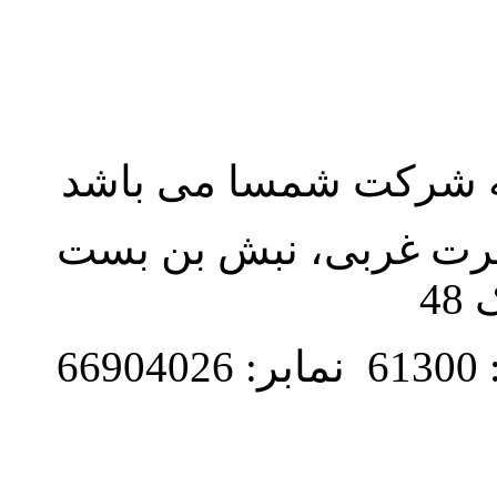
به شرکت شمسا می باشد
نصرت غربی، نبش بن بست
48