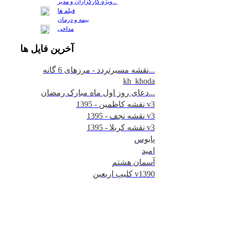
ويژه كارگزاران و مدير...
فيلم ها
بیمه و درمان
مداحی
آخرين
فايل ها
نقشه مسیرتردد - مرزهای 6 گانه...
kh_khoda
دعای روز اول ماه مبارک رمضان...
نقشه کاظمین - 1395 v3
نقشه نجف - 1395 v3
نقشه کربلا - 1395 v3
پابوس
امید
آسمان هشتم
کلیپ اربعین v1390