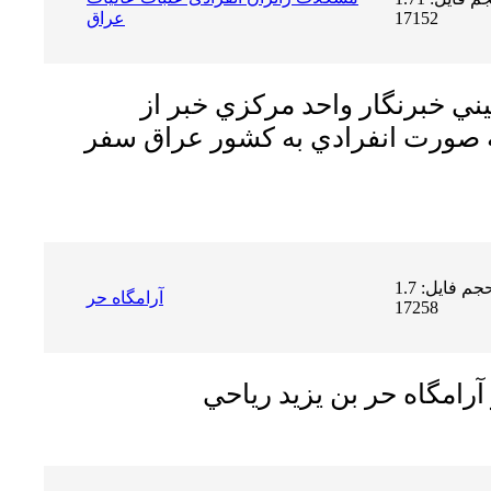
17152
عراق
ي خبرنگار واحد مركزي خبر از
ه صورت انفرادي به كشور عراق سفر
حجم فایل: 1.7 MB | دریافت ها:
آرامگاه حر
17258
رامگاه حر بن يزيد رياحي