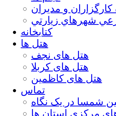
 كارگزاران و مديران
عي شهرهاي زيارتي
کتابخانه
هتل ها
هتل های نجف
هتل های کربلا
هتل های کاظمین
تماس
ن شمسا در یک نگاه
ای مرکزی استان ها