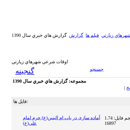
هرهاي زيارتي
فيلم ها
گزارش
گزارش هاي خبري سال 1390
اوقات شرعي شهرهاي زيارتي
جستجو
گنجینه
مجموعه: گزارش هاي خبري سال 1390
يخ
|
فایل ها:
آماده سازی در باب ام البنین(ع) حرم امام
حجم فایل: 1.74 MB | دریافت ها:
16897
علی(ع)