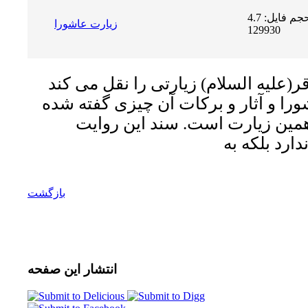
حجم فایل: 4.7 MB | دریافت ها:
زيارت عاشورا
129930
ر(علیه السلام) زیارتى را نقل مى کند
ورا و آثار و برکات آن چیزى گفته شده
مین زیارت است. سند این روایت
بازگشت
انتشار
این صفحه