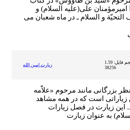
 مرحوم «سیّد بن طاووس» در کتاب
 امیرمؤمنان على(علیه السلام) و
التحیّة و السلام ـ در ماه شعبان مى
حجم فایل: 1.59 MB | دریافت ها:
زيارت امين الله
38256
نظر بزرگانى مانند مرحوم «علاّمه
زیاراتى است که در همه مشاهد
. این زیارت در فصل زیارات