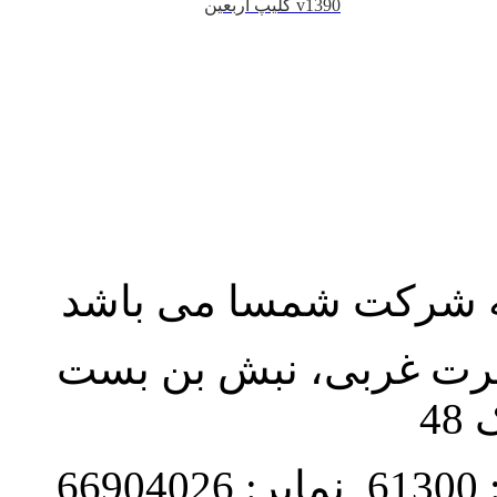
کلیپ اربعین v1390
به شرکت شمسا می باشد
نصرت غربی، نبش بن بست
48