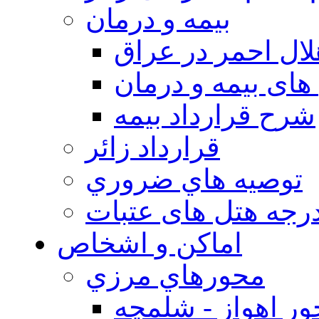
بيمه و درمان
ال احمر در عراق
های بیمه و درمان
شرح قرارداد بیمه
قرارداد زائر
توصيه هاي ضروري
درجه هتل های عتبات
اماکن و اشخاص
محورهاي مرزي
ر اهواز - شلمچه