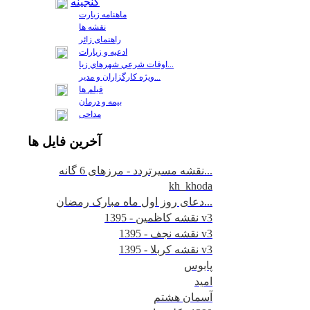
گنجینه
ماهنامه زیارت
نقشه ها
راهنمای زائر
ادعیه و زیارات
اوقات شرعي شهرهاي زيا...
ويژه كارگزاران و مدير...
فيلم ها
بیمه و درمان
مداحی
آخرين
فايل ها
نقشه مسیرتردد - مرزهای 6 گانه...
kh_khoda
دعای روز اول ماه مبارک رمضان...
نقشه کاظمین - 1395 v3
نقشه نجف - 1395 v3
نقشه کربلا - 1395 v3
پابوس
امید
آسمان هشتم