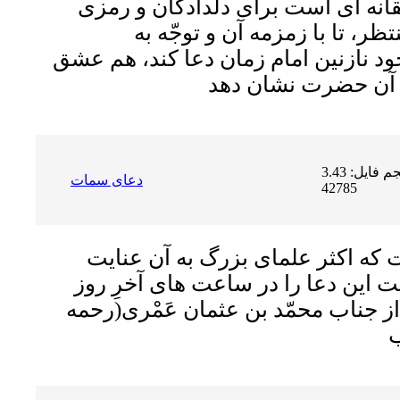
انه اى است براى دلدادگان و رمزى
ر، تا با زمزمه آن و توجّه به
د نازنین امام زمان دعا کند، هم عشق
حجم فایل: 3.43 MB | دریافت ها:
دعای سمات
42785
که اکثر علماى بزرگ به آن عنایت
 این دعا را در ساعت هاى آخرِ روز
از جناب محمّد بن عثمان عَمْرى
(رحمه