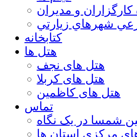
 كارگزاران و مديران
عي شهرهاي زيارتي
کتابخانه
هتل ها
هتل های نجف
هتل های کربلا
هتل های کاظمین
تماس
ن شمسا در یک نگاه
ای مرکزی استان ها