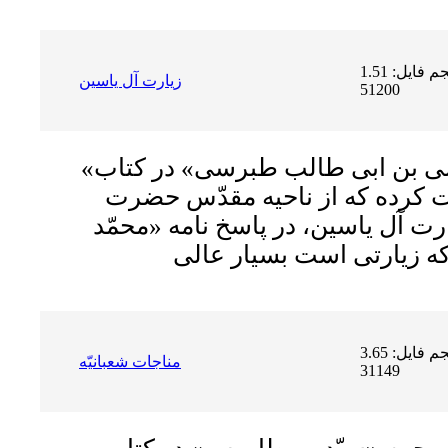
حجم فایل: 1.51 MB | دریافت ها:
زيارت آل ياسين
51200
«شیخ جلیل، احمد بن على بن ابى طالب طبرسى» در کتاب
 کرده که از ناحیه مقدّس حضرت
رت آل ياسين، در پاسخ نامه «محمّد
حجم فایل: 3.65 MB | دریافت ها:
مناجات شعبانیّه
31149