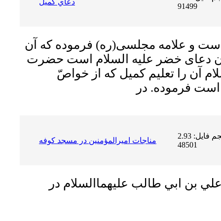
دعاي كميل
91499
 است و علامه مجلسى(ره) فرموده كه آن
آن دعاى خضر عليه السلام است حضرت
ام آن را تعليم كميل كه از خواصّ
حجم فایل: 2.93 MB | دریافت ها:
مناجات اميرالمؤمنين در مسجد كوفه
48501
علي بن ابي طالب عليهماالسلام در