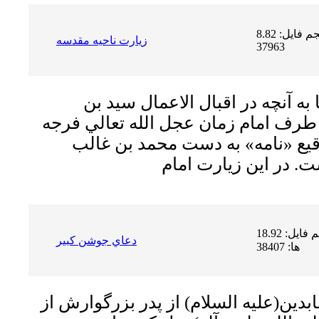
حجم فایل: 8.82 MB | دریافت ها:
زیارت ناحیه مقدسه
37963
به آنچه در اقبال الاعمال سيد بن
رف امام زمان عجل الله تعالي فرجه
يع «نامه» به دست محمد بن غالب
حجم فایل: 18.92 MB | دریافت
دعاي جوشن كبير
ها: 38407
عابدین(علیه السلام) از پدر بزرگوارش از