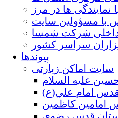
 نمایندگی ها در مرز
 با مسؤولین سایت
داخلی شرکت شمسا
گزاران سراسر کشور
پیوندها
سایت اماکن زیارتی
سين عليه السلام
قدس امام علي(ع)
 امامين كاظمين
ستان قدس رضوي