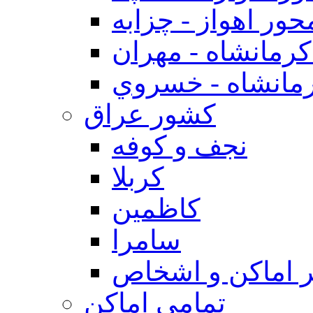
حور اهواز - چزابه
رمانشاه - مهران
مانشاه - خسروي
كشور عراق
نجف و كوفه
كربلا
كاظمين
سامرا
 اماكن و اشخاص
تمامی اماکن