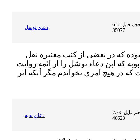
حجم فایل: 6.5 MB | دریافت ها:
دعاى توسل
35077
وده كه در بعضى از كتب معتبره نقل
بويه كه اين دعاء توسّل را از ائمه روايت
كه در هيچ امرى نخواندم مگر آنكه اثر
حجم فایل: 7.79 MB | دریافت ها:
دعاي ندبه
48623