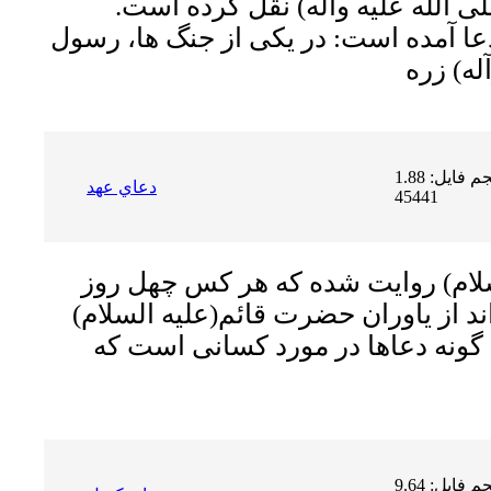
 الله علیه وآله) نقل کرده است.
دعا آمده است: در یکى از جنگ ها، رسول
حجم فایل: 1.88 MB | دریافت ها:
دعاي عهد
45441
لام)
روایت شده که هر کس چهل روز
اند از یاوران حضرت قائم
(علیه السلام)
ین گونه دعاها در مورد کسانى است که
حجم فایل: 9.64 MB | دریافت ها: