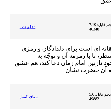
حجم فایل: 7.19 MB | دریافت ها:
دعاي ندبه
46348
انه اى است براى دلدادگان و رمزى
ر، تا با زمزمه آن و توجّه به
د نازنین امام زمان دعا کند، هم عشق
حجم فایل: 5.6 MB | دریافت ها:
دعاي كميل
49882