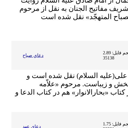
ّال از امام صادق عليه السلام روايت
ريف مفاتيح الجنان به نقل از مرحوم
حجم فایل: 2.89 MB | دریافت ها:
دعاي صباح
35138
 على(علیه السلام) نقل شده است و
 بخش و زیباست. مرحوم «علاّمه
کتاب «بحارالانوار» هم در کتاب الدعا و
حجم فایل: 1.75 MB | دریافت ها:
دعاي عهد