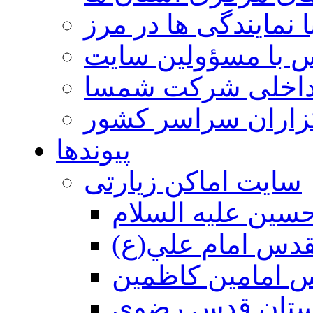
 نمایندگی ها در مرز
 با مسؤولین سایت
داخلی شرکت شمسا
گزاران سراسر کشور
پیوندها
سایت اماکن زیارتی
سين عليه السلام
قدس امام علي(ع)
 امامين كاظمين
ستان قدس رضوي