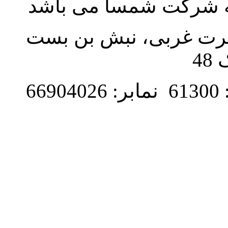
به شرکت شمسا می باشد
نصرت غربی، نبش بن بست
48