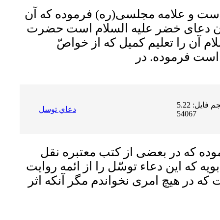
 است و علامه مجلسى(ره) فرموده كه آن
آن دعاى خضر عليه السلام است حضرت
ام آن را تعليم كميل كه از خواصّ
حجم فایل: 5.22 MB | دریافت ها:
دعاي توسل
54067
وده كه در بعضى از كتب معتبره نقل
بويه كه اين دعاء توسّل را از ائمه روايت
كه در هيچ امرى نخواندم مگر آنكه اثر