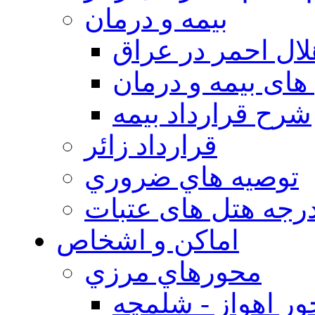
بيمه و درمان
ال احمر در عراق
های بیمه و درمان
شرح قرارداد بیمه
قرارداد زائر
توصيه هاي ضروري
درجه هتل های عتبات
اماکن و اشخاص
محورهاي مرزي
ر اهواز - شلمچه