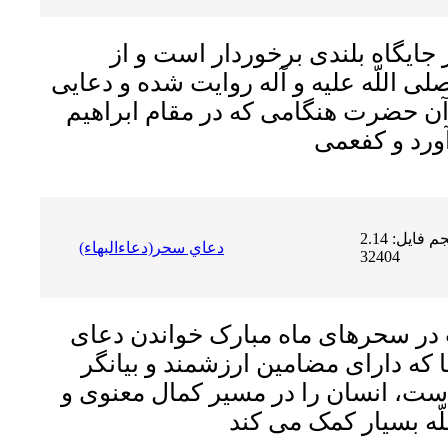
ز جايگاه بلندى برخوردار است و از
للّه عليه و آله روايت شده و دعايى
ن‏ حضرت هنگامى كه در مقام ابراهيم
حجم فایل: 2.14 MB | دریافت ها:
دعاي سحر(دعاءالبهاء)
32404
در سحرهاى ماه مبارک خواندن دعاى
 که داراى مضامین ارزشمند و بیانگر
، انسان را در مسیر کمال معنوى و