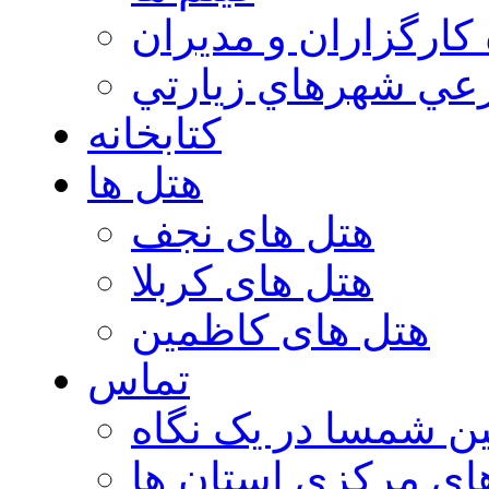
 كارگزاران و مديران
عي شهرهاي زيارتي
کتابخانه
هتل ها
هتل های نجف
هتل های کربلا
هتل های کاظمین
تماس
ن شمسا در یک نگاه
ای مرکزی استان ها