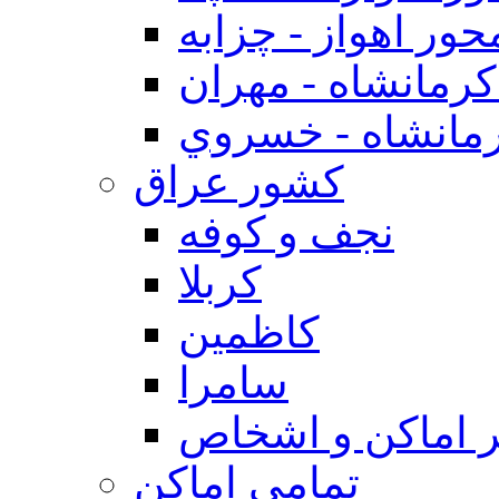
حور اهواز - چزابه
رمانشاه - مهران
مانشاه - خسروي
كشور عراق
نجف و كوفه
كربلا
كاظمين
سامرا
 اماكن و اشخاص
تمامی اماکن