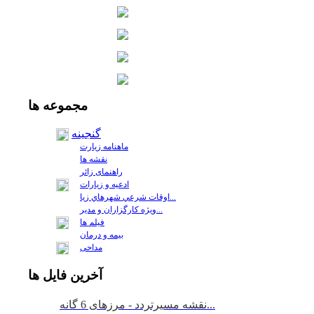
مجموعه
ها
گنجینه
ماهنامه زیارت
نقشه ها
راهنمای زائر
ادعیه و زیارات
اوقات شرعي شهرهاي زيا...
ويژه كارگزاران و مدير...
فيلم ها
بیمه و درمان
مداحی
آخرين
فايل ها
نقشه مسیرتردد - مرزهای 6 گانه...