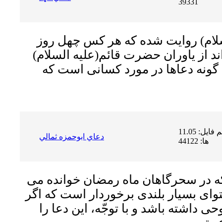
39331
لام)
روایت شده که هر کس چهل روز
اند از یاوران حضرت قائم
(علیه السلام)
ین گونه دعاها در مورد کسانى است که
حجم فایل: 11.05 MB | دریافت
دعاي ابوحمزه ثمالي
ها: 44122
ه در سحرگاهان ماه رمضان خوانده مى
واى بسیار بلندى برخوردار است که اگر
 داشته باشد و با توجّه، این دعا را