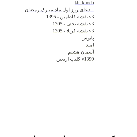
kh_khoda
دعای روز اول ماه مبارک رمضان...
نقشه کاظمین - 1395 v3
نقشه نجف - 1395 v3
نقشه کربلا - 1395 v3
پابوس
امید
آسمان هشتم
کلیپ اربعین v1390