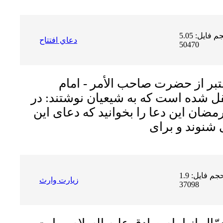
حجم فایل: 5.05 MB | دریافت ها:
دعاي افتتاح
50470
تبر از حضرت صاحب الأمر - امام
نقل شده است که به شیعیان نوشتند: در
ضان این دعا را بخوانید که دعاى این
حجم فایل: 1.9 MB | دریافت ها:
زيارت وارث
37098