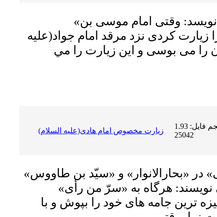
«سیّد بن طاووس» مى نویسد: وقتى امام موسى بن
ا زیارت کردى نزد مرقد امام جواد(علیه
ن را مى بوسى و اين زيارت را مي
حجم فایل: 1.93 MB | دریافت ها:
زیارت مخصوص امام هادى(علیه السلام)
25042
 در «بحارالانوار» و «سیّد بن طاووس»
نویسند: هرگاه به «سرّ من رأى»
ه ترین جامه هاى خود را بپوش و با