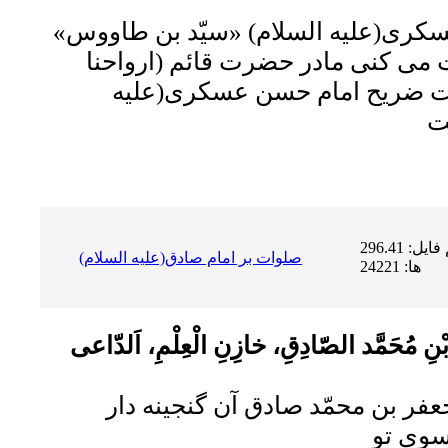
عسکرى(علیه السلام) «سیّد بن طاووس»
ت مى کنى مادر حضرت قائم (ارواحنا
شت ضریح امام حسن عسکرى(علیه
حجم فایل: 296.41 KB | دریافت
صلوات بر امام صادق(علیه السلام)
ها: 24221
 بْنِ مُحَمَّد الصّادِقِ، خازِنِ الْعِلْمِ، اَلدّاعى
فر بن محمّد صادق آن گنجینه دار
سوى تو