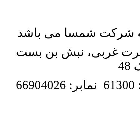
به شرکت شمسا می باشد
نصرت غربی، نبش بن بست
48