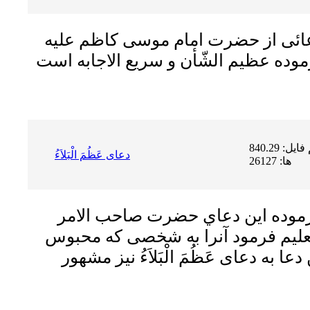
عائى از حضرت امام موسى كاظم عليه
حجم فایل: 840.29 KB | دریافت
دعاى عَظُمَ الْبَلاَءُ
ها: 26127
فرموده اين دعاي حضرت صاحب الامر
عليم فرمود آنرا به شخصى كه محبوس
 به دعاى عَظُمَ الْبَلاَءُ نيز مشهور