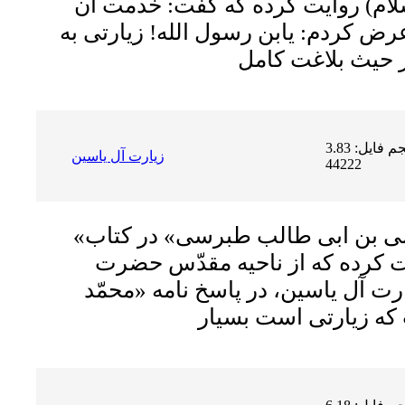
ام) روایت کرده که گفت: خدمت آن
ض کردم: یابن رسول الله! زیارتى به
حجم فایل: 3.83 MB | دریافت ها:
زيارت آل ياسين
44222
«شیخ جلیل، احمد بن على بن ابى طالب طبرسى» در کتاب
 کرده که از ناحیه مقدّس حضرت
رت آل ياسين، در پاسخ نامه «محمّد