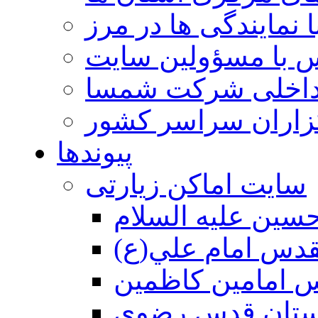
 نمایندگی ها در مرز
 با مسؤولین سایت
داخلی شرکت شمسا
گزاران سراسر کشور
پیوندها
سایت اماکن زیارتی
سين عليه السلام
قدس امام علي(ع)
 امامين كاظمين
ستان قدس رضوي