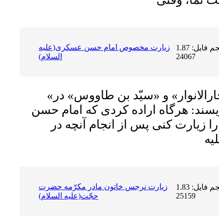
زیارت مخصوص امام حسن عسکرى(علیه
حجم فایل: 1.87 MB | دریافت ها:
24067
السلام)
«علاّمه مجلسى» در «بحارالانوار» و «سیّد بن طاووس» در
یسند: هرگاه اراده کردى که امام حسن
ا زیارت کنى پس از انجام آنچه در
زیارت نرجس خاتون مادر مکرّمه حضرت
حجم فایل: 1.83 MB | دریافت ها:
25159
حجّت(علیه السلام)