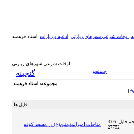
ه
اوقات شرعي شهرهاي زيارتي
ادعیه و زیارات
استاد فرهمند
اوقات شرعي شهرهاي زيارتي
جستجو
گنجینه
مجموعه: استاد فرهمند
يخ
|
فایل ها:
حجم فایل: 3.05 MB | دریافت ها:
مناجات اميرالمؤمنين(ع) در مسجد كوفه
27752