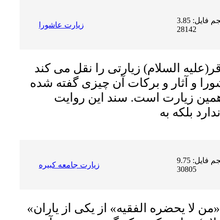
حجم فایل: 3.85 MB | دریافت ها:
زيارت عاشورا
28142
ر(علیه السلام) زیارتى را نقل مى کند
ورا و آثار و برکات آن چیزى گفته شده
مین زیارت است. سند این روایت
حجم فایل: 9.75 MB | دریافت ها:
زیارت جامعه کبیره
30805
«شیخ صدوق» در کتاب «من لا یحضره الفقیه» از یکى از یاران