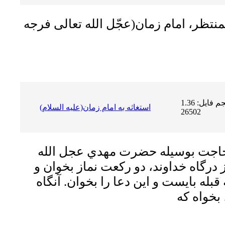
منتظر، امام زمان(عجّل الله تعالى فرجه
حجم فایل: 1.36 MB | دریافت ها:
استغاثه به امام زمان(علیه السلام)
26502
حاجت بوسیله حضرت مهدي عجل الله
درگاه خداوند، دو رکعت نماز بخوان و
 قبله بایست و اين دعا را بخوان. آنگاه