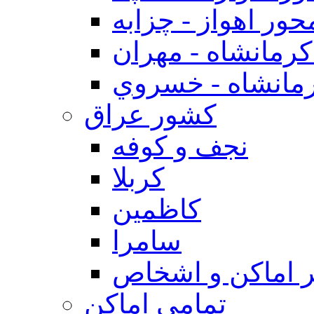
حور اهواز - چزابه
رمانشاه - مهران
مانشاه - خسروي
كشور عراق
نجف و كوفه
كربلا
كاظمين
سامرا
 اماكن و اشخاص
تمامی اماکن