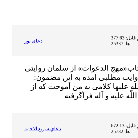
حجم فایل: 377.63 KB | دریافت
دعای نور
ها: 25337
اب«مهج الدعوات» از سلمان روايتى
روايت مطلبى آمده به اين مضمون:
 عليها كلامى به من آموخت كه از
حجم فایل: 672.13 KB | دریافت
دعاي سريع الاجابه
ها: 25732