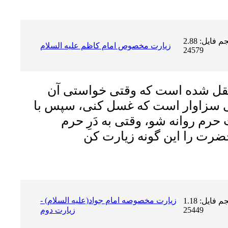
حجم فایل: 2.88 MB | دریافت ها:
زيارت مخصوص امام كاظم عليه السلام
24579
قل شده است که وقتى خواستى آن
 سزاوار است که غسل کنى، سپس با
رم روانه شو، وقتى به دَرِ حرم
زیارت مخصوصه امام جواد(علیه السلام) -
حجم فایل: 1.18 MB | دریافت ها:
25449
زيارت دوم