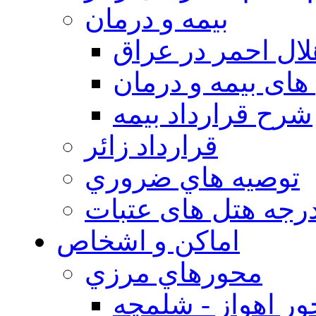
بيمه و درمان
ال احمر در عراق
های بیمه و درمان
شرح قرارداد بیمه
قرارداد زائر
توصيه هاي ضروري
درجه هتل های عتبات
اماکن و اشخاص
محورهاي مرزي
ر اهواز - شلمچه