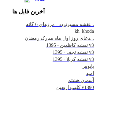
آخرين
فايل ها
نقشه مسیرتردد - مرزهای 6 گانه...
kh_khoda
دعای روز اول ماه مبارک رمضان...
نقشه کاظمین - 1395 v3
نقشه نجف - 1395 v3
نقشه کربلا - 1395 v3
پابوس
امید
آسمان هشتم
کلیپ اربعین v1390