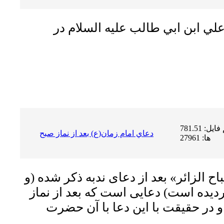
لي ابن ابي طالب عليه السلام در
حجم فایل: 781.51 KB | دریافت
دعاي امام زمان(ع) بعد از نماز صبح
ها: 27961
ح الزائر» بعد از دعاى ندبه ذکر شده (و
گردیده است) دعایى است که بعد از نماز
 در حقیقت با این دعا با آن حضرت