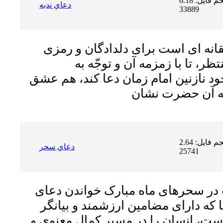
حجم فایل: 6.18 MB | دریافت ها:
دعاي ندبه
33889
انه اى است براى دلدادگان و رمزى
ر، تا با زمزمه آن و توجّه به
د نازنین امام زمان دعا کند، هم عشق
حجم فایل: 2.64 MB | دریافت ها:
دعاي سحر
25741
در سحرهاى ماه مبارک خواندن دعاى
 که داراى مضامین ارزشمند و بیانگر
، انسان را در مسیر کمال معنوى و