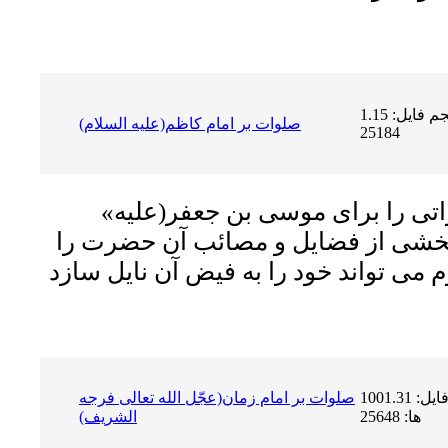
حجم فایل: 1.15 MB | دریافت ها:
صلوات بر امام كاظم(علیه السلام)
25184
اتى را براى موسى بن جعفر
(علیه
بخشى از فضایل و مصائب آن حضرت را
حجم فایل: 1001.31 KB | دریافت
صلوات بر امام زمان(عجّل الله تعالى فرجه
ها: 25648
الشریف)