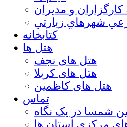
 كارگزاران و مديران
عي شهرهاي زيارتي
کتابخانه
هتل ها
هتل های نجف
هتل های کربلا
هتل های کاظمین
تماس
ن شمسا در یک نگاه
ای مرکزی استان ها