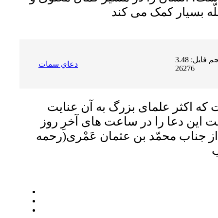
حجم فایل: 3.48 MB | دریافت ها:
دعاي سمات
26276
که اکثر علماى بزرگ به آن عنایت
 این دعا را در ساعت هاى آخرِ روز
از جناب محمّد بن عثمان عَمْرى
(رحمه