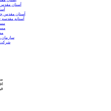
آستان مقدس 
آست
آستان مقدس ح
آستانه مقدسه
مسج
مسج
مس
سازمان ه
شرکت ه
مش
اق
قی