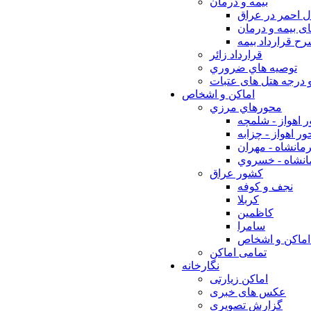
بيمه و درمان
ل احمر در عراق
ی بیمه و درمان
ح قرارداد بیمه
قرارداد زائر
توصيه هاي ضروري
 درجه هتل های عتبات
اماکن و اشخاص
محورهاي مرزي
 اهواز - شلمچه
ر اهواز - چزابه
مانشاه - مهران
انشاه - خسروي
كشور عراق
نجف و كوفه
كربلا
كاظمين
سامرا
اماكن و اشخاص
تمامی اماکن
نگارخانه
اماکن زیارتی
عکس های خبری
گزارش تصویری