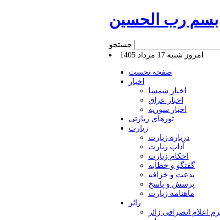
بسم رب الحسین
جستجو
امروز شنبه 17 مرداد 1405
صفحه نخست
اخبار
اخبار شمسا
اخبار عراق
اخبار سوریه
تورهای زیارتی
زیارت
درباره زیارت
آداب زیارت
احکام زیارت
گفتگو و خطابه
بدعت و خرافه
پرسش و پاسخ
ماهنامه زیارت
زائر
م اعلام انصرافی زائر