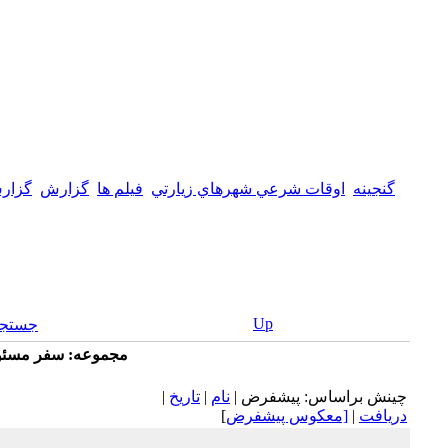
گنجینه
اوقات شرعي شهرهاي زيارتي
فيلم ها
گزارش
گزار
Up
جستجو
مجموعه: سفر مسئول
چينش براساس: پيشفرض |
نام
|
تاريخ
|
دريافت
|
[معكوس پيشفرض
]