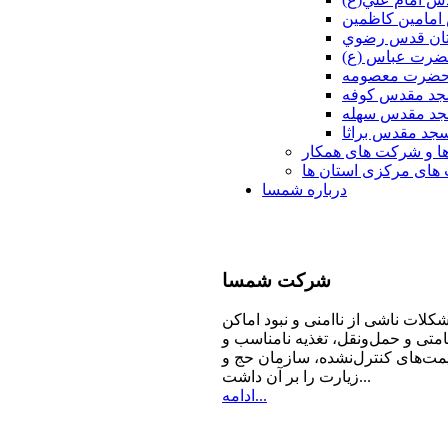
امامين كاظمين
ان قدس رضوي
ضرت عباس (ع)
 حضرت معصومه
د مقدس كوفه
د مقدس سهله
جد مقدس براثا
ا و شرکت های همکار
ای مرکزی استان ها
درباره شمسا
شرکت
شمسا
كلات ناشی از ناامنی و نبود اماكن
امتی و حمل‌ونقل، تغذیه‌ نامناسب و
مت‌های كنترل‌نشده، سازمان حج و
زیارت را بر آن داشت...
ادامه...