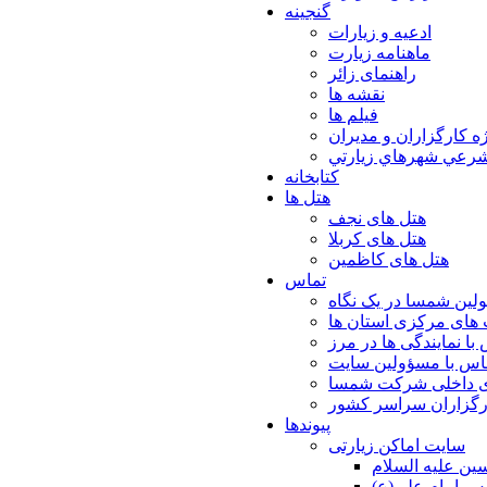
گنجینه
ادعیه و زیارات
ماهنامه زیارت
راهنمای زائر
نقشه ها
فیلم ها
ه كارگزاران و مديران
شرعي شهرهاي زيارتي
کتابخانه
هتل ها
هتل های نجف
هتل های کربلا
هتل های کاظمین
تماس
لین شمسا در یک نگاه
های مرکزی استان ها
با نمایندگی ها در مرز
اس با مسؤولین سایت
ی داخلی شرکت شمسا
ارگزاران سراسر کشور
پیوندها
سایت اماکن زیارتی
ن عليه السلام
س امام علي(ع)