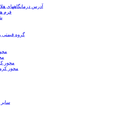
آدرس درمانگاههای هلا
فرم ها
شر
گروه قیمتی و
محور
محو
محور كر
محور كرم
ساير 