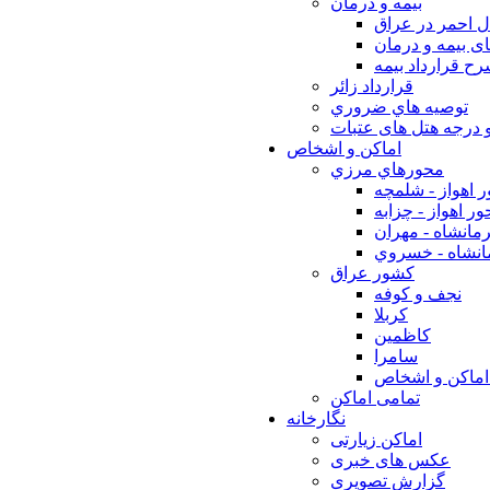
بيمه و درمان
ل احمر در عراق
ی بیمه و درمان
ح قرارداد بیمه
قرارداد زائر
توصيه هاي ضروري
 درجه هتل های عتبات
اماکن و اشخاص
محورهاي مرزي
 اهواز - شلمچه
ر اهواز - چزابه
مانشاه - مهران
انشاه - خسروي
كشور عراق
نجف و كوفه
كربلا
كاظمين
سامرا
اماكن و اشخاص
تمامی اماکن
نگارخانه
اماکن زیارتی
عکس های خبری
گزارش تصویری