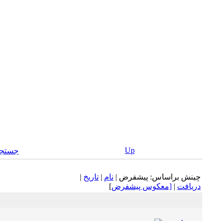
Up
جستجو
چينش براساس: پيشفرض |
نام
|
تاريخ
|
دريافت
|
[معكوس پيشفرض
]