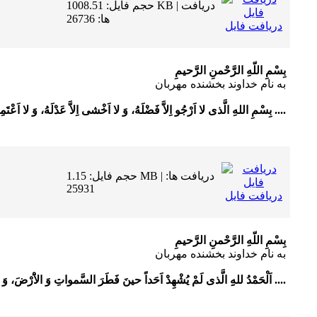
حجم فایل: 1008.51 KB | دریافت
ها: 26736
دریافت فایل
بِسْمِ اللّهِ الرَّحْمنِ الرَّحیمِ
به نام خداوند بخشنده مهربان
بِسْمِ اللهِ الَّذى لا اَرْجُو اِلاَّ فَضْلَهُ، وَ لا اَخْشى اِلاَّ عَدْلَهُ، وَ لا اَعْتَمِدُ ....
حجم فایل: 1.15 MB | دریافت ها:
25931
دریافت فایل
بِسْمِ اللّهِ الرَّحْمنِ الرَّحیمِ
به نام خداوند بخشنده مهربان
اَلْحَمْدُ للهِِ الَّذى لَمْ یُشْهِدْ اَحَداً حینَ فَطَرَ السَّمواتِ وَ الاَْرْضَ، وَ لاَ ....