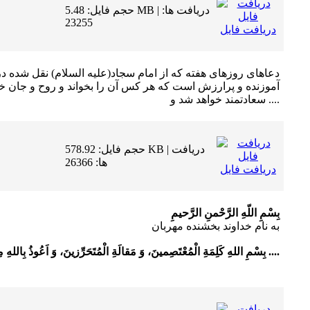
حجم فایل: 5.48 MB | دریافت ها:
23255
دریافت فایل
دعاهاى روزهاى هفته که از امام سجاد(علیه السلام) نقل شده د
آموزنده و پرارزش است که هر کس آن را بخواند و روح و جان خود
سعادتمند خواهد شد و ....
حجم فایل: 578.92 KB | دریافت
ها: 26366
دریافت فایل
بِسْمِ اللّهِ الرَّحْمنِ الرَّحیمِ
به نام خداوند بخشنده مهربان
بِسْمِ اللهِ کَلِمَةِ الْمُعْتَصِمینَ، وَ مَقالَةِ الْمُتَحَرِّزینَ، وَ اَعُوذُ بِاللهِ مِنْ ....