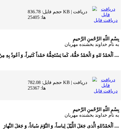
حجم فایل: 836.78 KB | دریافت
ها: 25405
دریافت فایل
بِسْمِ اللّهِ الرَّحْمنِ الرَّحیمِ
به نام خداوند بخشنده مهربان
اَلْحَمْدُ للهِِ وَ الْحَمْدُ حَقُّهُ، کَما یَسْتَحِقُّهُ حَمْداً کَثیراً، وَ اَعُوذُ بِهِ مِنْ ....
حجم فایل: 782.08 KB | دریافت
ها: 25367
دریافت فایل
بِسْمِ اللّهِ الرَّحْمنِ الرَّحیمِ
به نام خداوند بخشنده مهربان
اَلْحَمْدُللهِِ الَّذى جَعَلَ اللَّیْلَ لِباساً، وَ النَّوْمَ سُباتاً، وَ جَعَلَ النَّهارَ ....