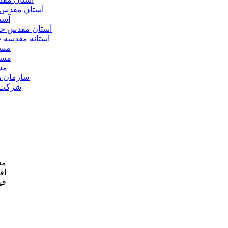
آستان مقدس 
آست
آستان مقدس ح
آستانه مقدسه
مسج
مسج
مس
سازمان ه
شرکت ه
مش
اق
قی