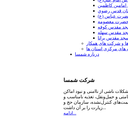
امامين كاظمين
ان قدس رضوي
ضرت عباس (ع)
 حضرت معصومه
د مقدس كوفه
د مقدس سهله
جد مقدس براثا
ا و شرکت های همکار
ای مرکزی استان ها
درباره شمسا
شرکت
شمسا
كلات ناشی از ناامنی و نبود اماكن
امتی و حمل‌ونقل، تغذیه‌ نامناسب و
مت‌های كنترل‌نشده، سازمان حج و
زیارت را بر آن داشت...
ادامه...