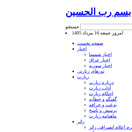
بسم رب الحسین
جستجو
امروز جمعه 16 مرداد 1405
صفحه نخست
اخبار
اخبار شمسا
اخبار عراق
اخبار سوریه
تورهای زیارتی
زیارت
درباره زیارت
آداب زیارت
احکام زیارت
گفتگو و خطابه
بدعت و خرافه
پرسش و پاسخ
ماهنامه زیارت
زائر
م اعلام انصرافی زائر