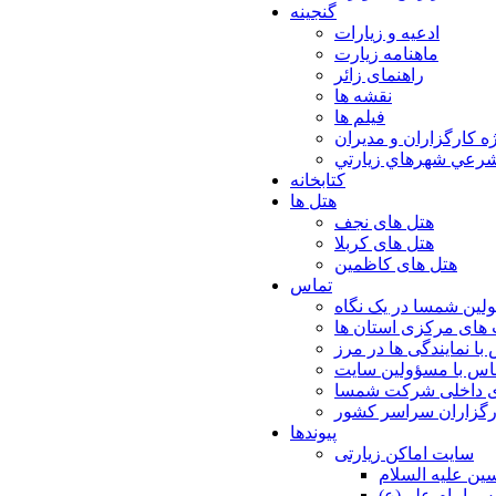
گنجینه
ادعیه و زیارات
ماهنامه زیارت
راهنمای زائر
نقشه ها
فیلم ها
ه كارگزاران و مديران
شرعي شهرهاي زيارتي
کتابخانه
هتل ها
هتل های نجف
هتل های کربلا
هتل های کاظمین
تماس
لین شمسا در یک نگاه
های مرکزی استان ها
با نمایندگی ها در مرز
اس با مسؤولین سایت
ی داخلی شرکت شمسا
ارگزاران سراسر کشور
پیوندها
سایت اماکن زیارتی
ن عليه السلام
س امام علي(ع)