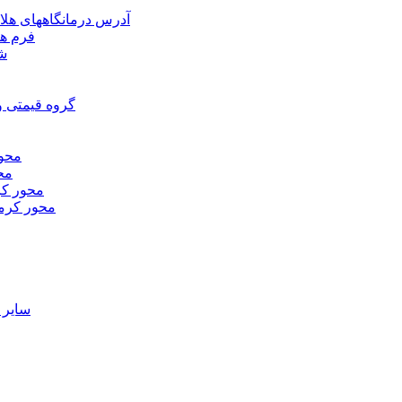
آدرس درمانگاههای هلا
فرم ها
شر
گروه قیمتی و
محور
محو
محور كر
محور كرم
ساير 