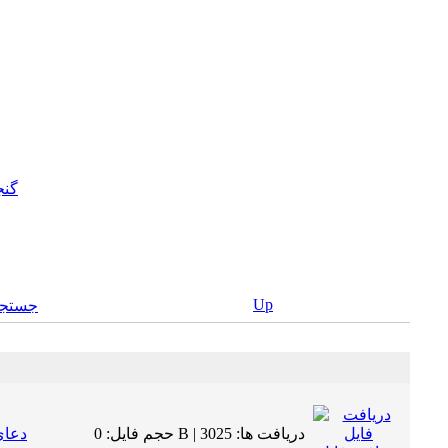
گنج
Up
جستجو
حجم فایل: 0 B | دریافت ها: 3025
دعای