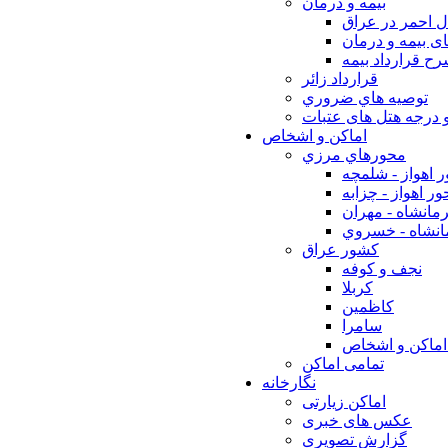
بيمه و درمان
ل احمر در عراق
ی بیمه و درمان
ح قرارداد بیمه
قرارداد زائر
توصيه هاي ضروري
 درجه هتل های عتبات
اماکن و اشخاص
محورهاي مرزي
 اهواز - شلمچه
ر اهواز - چزابه
مانشاه - مهران
انشاه - خسروي
كشور عراق
نجف و كوفه
كربلا
كاظمين
سامرا
اماكن و اشخاص
تمامی اماکن
نگارخانه
اماکن زیارتی
عکس های خبری
گزارش تصویری