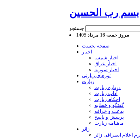
بسم رب الحسین
جستجو
امروز جمعه 16 مرداد 1405
صفحه نخست
اخبار
اخبار شمسا
اخبار عراق
اخبار سوریه
تورهای زیارتی
زیارت
درباره زیارت
آداب زیارت
احکام زیارت
گفتگو و خطابه
بدعت و خرافه
پرسش و پاسخ
ماهنامه زیارت
زائر
م اعلام انصرافی زائر