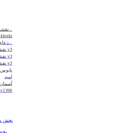
نقشه مسیرتردد - مرزهای 6 گانه...
_khoda
دعای روز اول ماه مبارک رمضان...
نقشه کاظمین - 1395 v3
نقشه نجف - 1395 v3
نقشه کربلا - 1395 v3
پابوس
امید
آسمان
کلیپ اربعین 1390
پخش مس
پخش