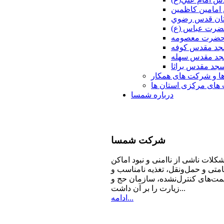
امامين كاظمين
ان قدس رضوي
ضرت عباس (ع)
 حضرت معصومه
د مقدس كوفه
د مقدس سهله
جد مقدس براثا
ا و شرکت های همکار
ای مرکزی استان ها
درباره شمسا
شرکت
شمسا
كلات ناشی از ناامنی و نبود اماكن
امتی و حمل‌ونقل، تغذیه‌ نامناسب و
مت‌های كنترل‌نشده، سازمان حج و
زیارت را بر آن داشت...
ادامه...