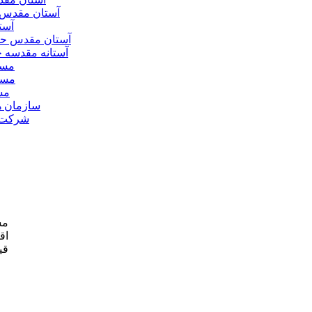
آستان مقدس 
آست
آستان مقدس ح
آستانه مقدسه
مسج
مسج
مس
سازمان ه
شرکت ه
مش
اق
قی