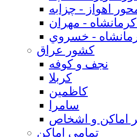
حور اهواز - چزابه
رمانشاه - مهران
مانشاه - خسروي
كشور عراق
نجف و كوفه
كربلا
كاظمين
سامرا
 اماكن و اشخاص
تمامی اماکن