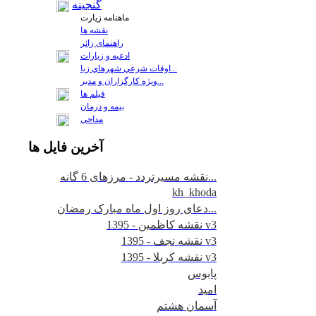
گنجینه
ماهنامه زیارت
نقشه ها
راهنمای زائر
ادعیه و زیارات
اوقات شرعي شهرهاي زيا...
ويژه كارگزاران و مدير...
فيلم ها
بیمه و درمان
مداحی
آخرين
فايل ها
نقشه مسیرتردد - مرزهای 6 گانه...
kh_khoda
دعای روز اول ماه مبارک رمضان...
نقشه کاظمین - 1395 v3
نقشه نجف - 1395 v3
نقشه کربلا - 1395 v3
پابوس
امید
آسمان هشتم