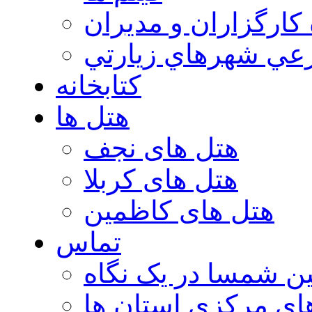
 كارگزاران و مديران
عي شهرهاي زيارتي
کتابخانه
هتل ها
هتل های نجف
هتل های کربلا
هتل های کاظمین
تماس
ن شمسا در یک نگاه
ای مرکزی استان ها