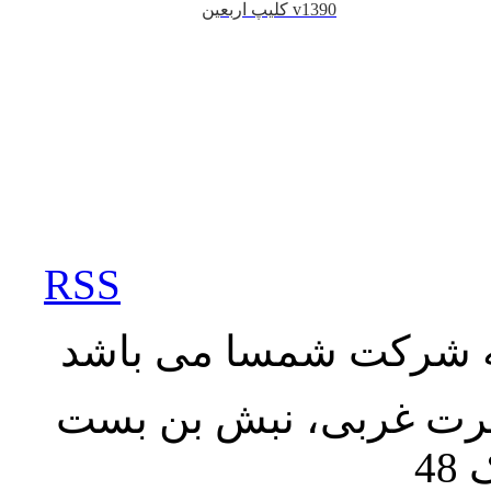
کلیپ اربعین v1390
RSS
به شرکت شمسا می باشد
نصرت غربی، نبش بن بست
48