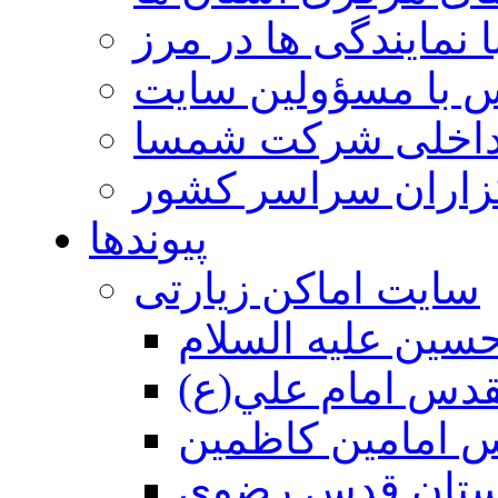
 نمایندگی ها در مرز
 با مسؤولین سایت
داخلی شرکت شمسا
گزاران سراسر کشور
پیوندها
سایت اماکن زیارتی
سين عليه السلام
قدس امام علي(ع)
 امامين كاظمين
ستان قدس رضوي