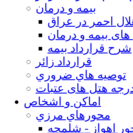
بيمه و درمان
ال احمر در عراق
های بیمه و درمان
شرح قرارداد بیمه
قرارداد زائر
توصيه هاي ضروري
درجه هتل های عتبات
اماکن و اشخاص
محورهاي مرزي
ر اهواز - شلمچه