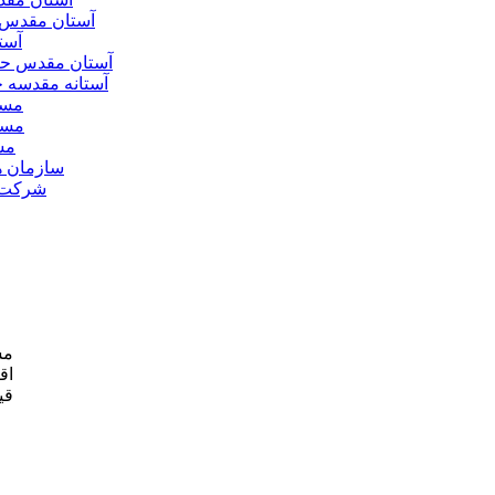
آستان مقدس 
آست
آستان مقدس ح
آستانه مقدسه
مسج
مسج
مس
سازمان ه
شرکت ه
مش
اق
قی