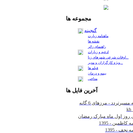
مجموعه
ها
گنجینه
ماهنامه زیارت
نقشه ها
راهنمای زائر
ادعیه و زیارات
اوقات شرعي شهرهاي زيا...
ويژه كارگزاران و مدير...
فيلم ها
بیمه و درمان
مداحی
آخرين
فايل ها
kh