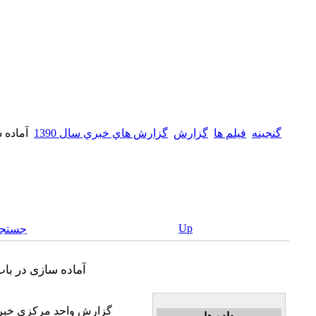
گنجینه
فيلم ها
گزارش
گزارش هاي خبري سال 1390
آماده 
Up
جستجو
آماده سازی در باب ام البنین(ع) حرم امام علی(ع)
گزارش واحد مرکزی خبر 