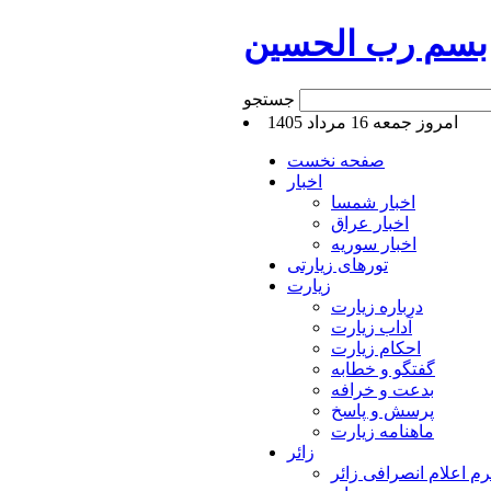
بسم رب الحسین
جستجو
امروز جمعه 16 مرداد 1405
صفحه نخست
اخبار
اخبار شمسا
اخبار عراق
اخبار سوریه
تورهای زیارتی
زیارت
درباره زیارت
آداب زیارت
احکام زیارت
گفتگو و خطابه
بدعت و خرافه
پرسش و پاسخ
ماهنامه زیارت
زائر
م اعلام انصرافی زائر