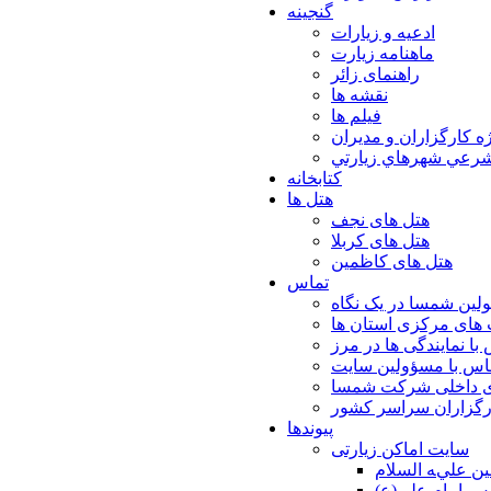
گنجینه
ادعیه و زیارات
ماهنامه زیارت
راهنمای زائر
نقشه ها
فیلم ها
ه كارگزاران و مديران
شرعي شهرهاي زيارتي
کتابخانه
هتل ها
هتل های نجف
هتل های کربلا
هتل های کاظمین
تماس
لین شمسا در یک نگاه
های مرکزی استان ها
با نمایندگی ها در مرز
اس با مسؤولین سایت
ی داخلی شرکت شمسا
ارگزاران سراسر کشور
پیوندها
سایت اماکن زیارتی
ن عليه السلام
س امام علي(ع)