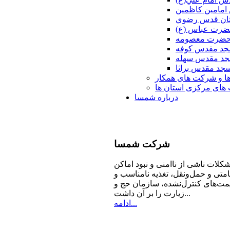
امامين كاظمين
ان قدس رضوي
ضرت عباس (ع)
 حضرت معصومه
د مقدس كوفه
د مقدس سهله
جد مقدس براثا
ا و شرکت های همکار
ای مرکزی استان ها
درباره شمسا
شرکت
شمسا
كلات ناشی از ناامنی و نبود اماكن
امتی و حمل‌ونقل، تغذیه‌ نامناسب و
مت‌های كنترل‌نشده، سازمان حج و
زیارت را بر آن داشت...
ادامه...