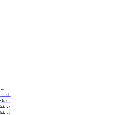
نقشه مسیرتردد - مرزهای 6 گانه...
_khoda
دعای روز اول ماه مبارک رمضان...
نقشه کاظمین - 1395 v3
نقشه نجف - 1395 v3