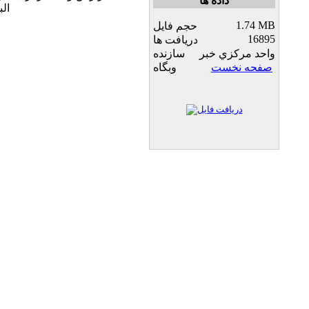
داده ها
الب
1.74 MB
حجم فایل
16895
دریافت ها
واحد مركزي خبر
سازنده
صفحه نخست
وبگاه