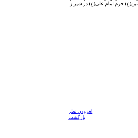
نین(ع) حرم امام علی(ع) در شیراز
افزودن نظر
بازگشت