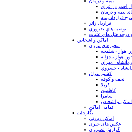
بيمه و درمان
ل احمر در عراق
ی بیمه و درمان
ح قرارداد بیمه
قرارداد زائر
توصيه هاي ضروري
 درجه هتل های عتبات
اماکن و اشخاص
محورهاي مرزي
 اهواز - شلمچه
ر اهواز - چزابه
مانشاه - مهران
انشاه - خسروي
كشور عراق
نجف و كوفه
كربلا
كاظمين
سامرا
اماكن و اشخاص
تمامی اماکن
نگارخانه
اماکن زیارتی
عکس های خبری
گزارش تصویری