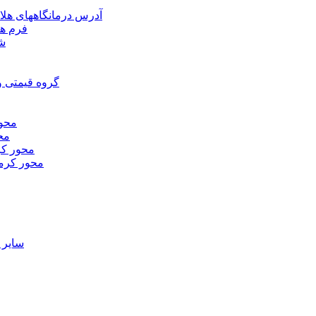
آدرس درمانگاههای هلا
فرم ها
شر
گروه قیمتی و
محور
محو
محور كر
محور كرم
ساير 