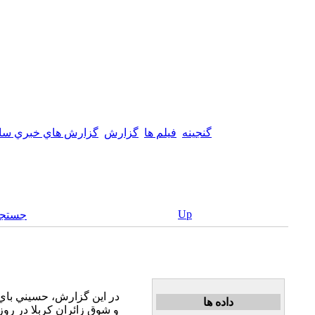
گنجینه
فيلم ها
گزارش
گزارش هاي خبري سال 90
Up
جستجو
در اين گزارش، حسيني باي 
داده ها
و شوق زائران كربلا در رو