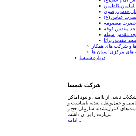
امامين كاظمين
ان قدس رضوي
ضرت عباس (ع)
 حضرت معصومه
د مقدس كوفه
د مقدس سهله
جد مقدس براثا
ا و شرکت های همکار
ای مرکزی استان ها
درباره شمسا
شرکت
شمسا
كلات ناشی از ناامنی و نبود اماكن
امتی و حمل‌ونقل، تغذیه‌ نامناسب و
مت‌های كنترل‌نشده، سازمان حج و
زیارت را بر آن داشت...
ادامه...