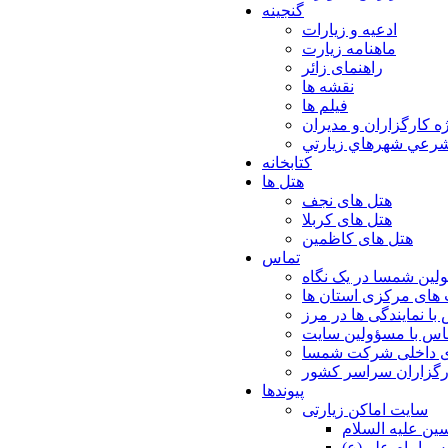
گنجینه
ادعیه و زیارات
ماهنامه زیارت
راهنمای زائر
نقشه ها
فیلم ها
ه كارگزاران و مديران
شرعي شهرهاي زيارتي
کتابخانه
هتل ها
هتل های نجف
هتل های کربلا
هتل های کاظمین
تماس
لین شمسا در یک نگاه
های مرکزی استان ها
با نمایندگی ها در مرز
اس با مسؤولین سایت
ی داخلی شرکت شمسا
ارگزاران سراسر کشور
پیوندها
سایت اماکن زیارتی
ن عليه السلام
س امام علي(ع)