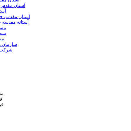
آستان مقدس 
آست
آستان مقدس ح
آستانه مقدسه
مسج
مسج
مس
سازمان ه
شرکت ه
مش
اق
قی