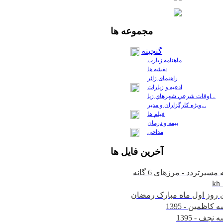
مجموعه
ها
گنجینه
ماهنامه زیارت
نقشه ها
راهنمای زائر
ادعیه و زیارات
اوقات شرعي شهرهاي زيا...
ويژه كارگزاران و مدير...
فيلم ها
بیمه و درمان
مداحی
آخرين
فايل ها
kh