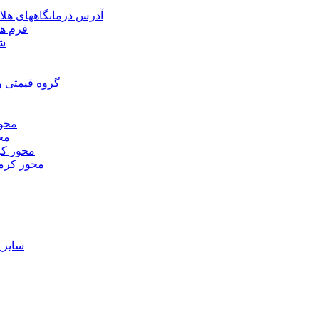
آدرس درمانگاههای هلا
فرم ها
شر
گروه قیمتی و
محور
محو
محور كر
محور كرم
ساير 