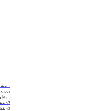
نقشه مسیرتردد - مرزهای 6 گانه...
_khoda
دعای روز اول ماه مبارک رمضان...
نقشه کاظمین - 1395 v3
نقشه نجف - 1395 v3