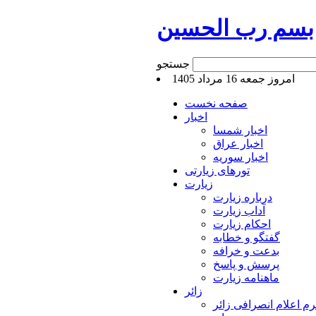
بسم رب الحسین
جستجو
امروز جمعه 16 مرداد 1405
صفحه نخست
اخبار
اخبار شمسا
اخبار عراق
اخبار سوریه
تورهای زیارتی
زیارت
درباره زیارت
آداب زیارت
احکام زیارت
گفتگو و خطابه
بدعت و خرافه
پرسش و پاسخ
ماهنامه زیارت
زائر
م اعلام انصرافی زائر