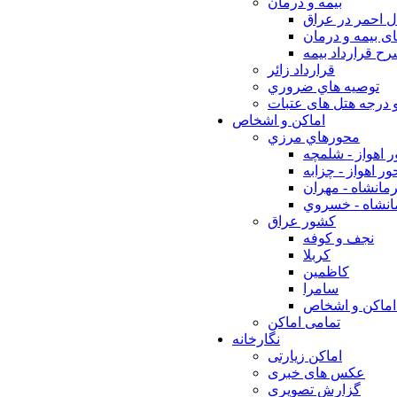
بيمه و درمان
ل احمر در عراق
ی بیمه و درمان
ح قرارداد بیمه
قرارداد زائر
توصيه هاي ضروري
 درجه هتل های عتبات
اماکن و اشخاص
محورهاي مرزي
 اهواز - شلمچه
ر اهواز - چزابه
مانشاه - مهران
انشاه - خسروي
كشور عراق
نجف و كوفه
كربلا
كاظمين
سامرا
اماكن و اشخاص
تمامی اماکن
نگارخانه
اماکن زیارتی
عکس های خبری
گزارش تصویری