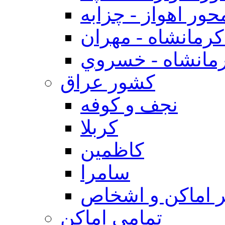
حور اهواز - چزابه
رمانشاه - مهران
مانشاه - خسروي
كشور عراق
نجف و كوفه
كربلا
كاظمين
سامرا
 اماكن و اشخاص
تمامی اماکن