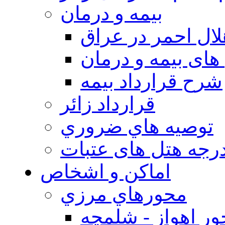
بيمه و درمان
ال احمر در عراق
های بیمه و درمان
شرح قرارداد بیمه
قرارداد زائر
توصيه هاي ضروري
درجه هتل های عتبات
اماکن و اشخاص
محورهاي مرزي
ر اهواز - شلمچه