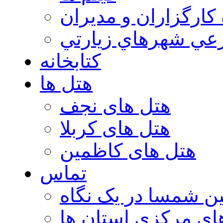
 كارگزاران و مديران
عي شهرهاي زيارتي
کتابخانه
هتل ها
هتل های نجف
هتل های کربلا
هتل های کاظمین
تماس
ن شمسا در یک نگاه
ای مرکزی استان ها