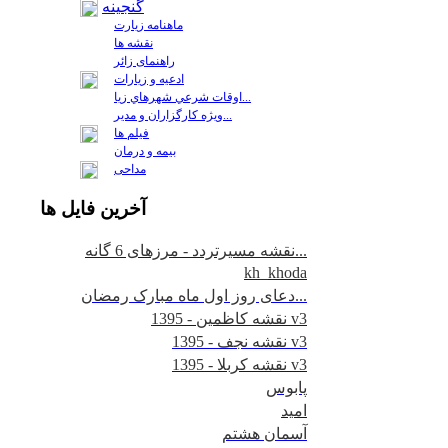
گنجینه
ماهنامه زیارت
نقشه ها
راهنمای زائر
ادعیه و زیارات
اوقات شرعي شهرهاي زيا...
ويژه كارگزاران و مدير...
فيلم ها
بیمه و درمان
مداحی
آخرين
فايل ها
نقشه مسیرتردد - مرزهای 6 گانه...
kh_khoda
دعای روز اول ماه مبارک رمضان...
نقشه کاظمین - 1395 v3
نقشه نجف - 1395 v3
نقشه کربلا - 1395 v3
پابوس
امید
آسمان هشتم