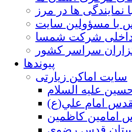
 نمایندگی ها در مرز
 با مسؤولین سایت
داخلی شرکت شمسا
گزاران سراسر کشور
پیوندها
سایت اماکن زیارتی
سين عليه السلام
قدس امام علي(ع)
 امامين كاظمين
ستان قدس رضوي