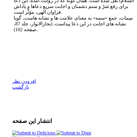
السلام)
نقل شده است. همان گونه که در روایت آمده، این دعا
براى رفع شرّ و ستم دشمنان و اجابت سریع دعاها و پاداش
فراوان الهى، مؤثّر است.
سِمات، جمع «سمه» به معناى علامت ها و نشانه هاست، گویا
نشانه هاى اجابت در این دعا پیداست، (بحارالانوار، جلد 87،
صفحه 102).
افزودن نظر
بازگشت
انتشار
این صفحه