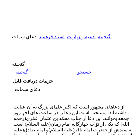
گنجینه
ادعیه و زیارات
استاد فرهمند
دعاي سمات
گنجینه
جستجو
گنجینه
جزییات دریافت فایل
دعاي سمات
از دعاهاى مشهور است که اکثر علماى بزرگ به آن عنایت
داشته اند. مستحب است این دعا را در ساعت هاى آخرِ روز
جمعه بخوانند. این دعا از جناب محمّد بن عثمان عَمْرى
(رحمه
الله)
که یکى از نوّاب چهارگانه امام زمان
(علیه السلام)
است
به سندش از حضرت امام باقر
(علیه السلام)
و امام صادق
(علیه