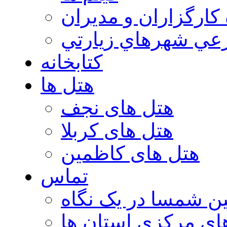
 كارگزاران و مديران
عي شهرهاي زيارتي
کتابخانه
هتل ها
هتل های نجف
هتل های کربلا
هتل های کاظمین
تماس
ن شمسا در یک نگاه
ای مرکزی استان ها