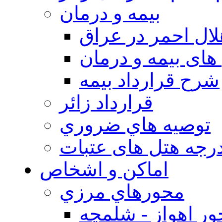
بيمه و درمان
ال احمر در عراق
های بیمه و درمان
شرح قرارداد بیمه
قرارداد زائر
توصيه هاي ضروري
درجه هتل های عتبات
اماکن و اشخاص
محورهاي مرزي
ر اهواز - شلمچه