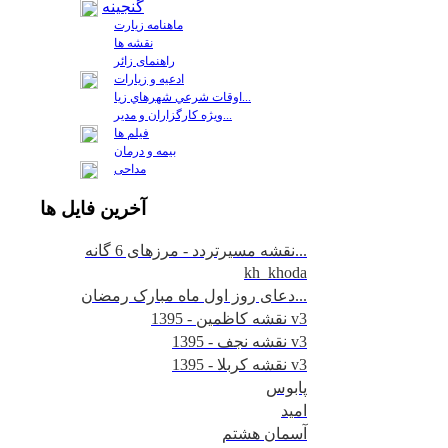
گنجینه
ماهنامه زیارت
نقشه ها
راهنمای زائر
ادعیه و زیارات
اوقات شرعي شهرهاي زيا...
ويژه كارگزاران و مدير...
فيلم ها
بیمه و درمان
مداحی
آخرين
فايل ها
نقشه مسیرتردد - مرزهای 6 گانه...
kh_khoda
دعای روز اول ماه مبارک رمضان...
نقشه کاظمین - 1395 v3
نقشه نجف - 1395 v3
نقشه کربلا - 1395 v3
پابوس
امید
آسمان هشتم