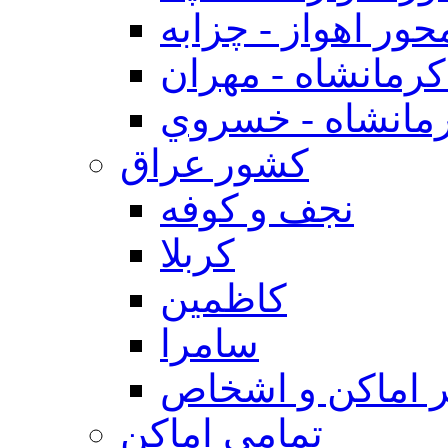
حور اهواز - چزابه
رمانشاه - مهران
مانشاه - خسروي
كشور عراق
نجف و كوفه
كربلا
كاظمين
سامرا
 اماكن و اشخاص
تمامی اماکن