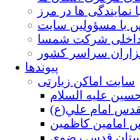
 نمایندگی ها در مرز
 با مسؤولین سایت
داخلی شرکت شمسا
گزاران سراسر کشور
پیوندها
سایت اماکن زیارتی
سين عليه السلام
قدس امام علي(ع)
 امامين كاظمين
ستان قدس رضوي