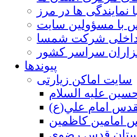
 نمایندگی ها در مرز
 با مسؤولین سایت
داخلی شرکت شمسا
گزاران سراسر کشور
پیوندها
سایت اماکن زیارتی
سين عليه السلام
قدس امام علي(ع)
 امامين كاظمين
ستان قدس رضوي