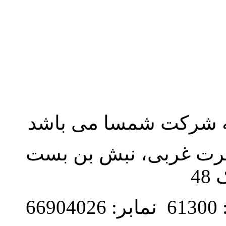
به شرکت شمسا می باشد
نصرت غربی، نبش بن بست
48