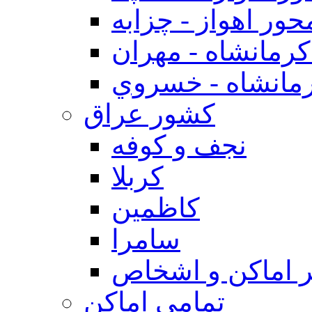
حور اهواز - چزابه
رمانشاه - مهران
مانشاه - خسروي
كشور عراق
نجف و كوفه
كربلا
كاظمين
سامرا
 اماكن و اشخاص
تمامی اماکن