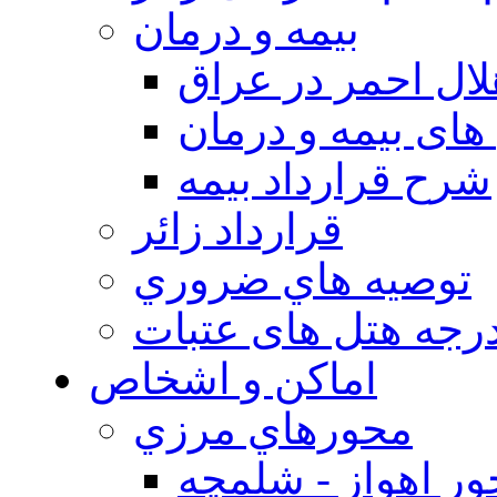
بيمه و درمان
ال احمر در عراق
های بیمه و درمان
شرح قرارداد بیمه
قرارداد زائر
توصيه هاي ضروري
درجه هتل های عتبات
اماکن و اشخاص
محورهاي مرزي
ر اهواز - شلمچه