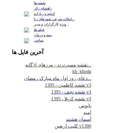
نقشه ها
راهنمای زائر
ادعیه و زیارات
اوقات شرعي شهرهاي زيا...
ويژه كارگزاران و مدير...
فيلم ها
بیمه و درمان
مداحی
آخرين
فايل ها
نقشه مسیرتردد - مرزهای 6 گانه...
kh_khoda
دعای روز اول ماه مبارک رمضان...
نقشه کاظمین - 1395 v3
نقشه نجف - 1395 v3
نقشه کربلا - 1395 v3
پابوس
امید
آسمان هشتم
کلیپ اربعین v1390