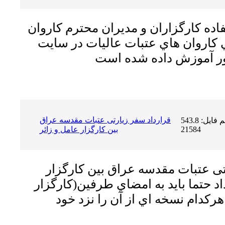
اده كارگزاران و مديران محترم كاروان
ي كاروان هاي عتبات عاليات در سايت
قرارداد سفر زیارتی عتبات مقدسه عراق
حجم فایل: 543.8 KB | دریافت ها:
21584
بین کارگزار عامل و زائر
تی عتبات مقدسه عراق بین کارگزار
اد حتما بايد به امضاي طرفين(كارگزار
هركدام نسخه اي از آن را نزد خود