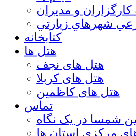
 كارگزاران و مديران
عي شهرهاي زيارتي
کتابخانه
هتل ها
هتل های نجف
هتل های کربلا
هتل های کاظمین
تماس
ن شمسا در یک نگاه
ای مرکزی استان ها